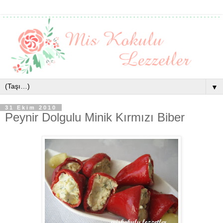
▼
31 Ekim 2010
Peynir Dolgulu Minik Kırmızı Biber