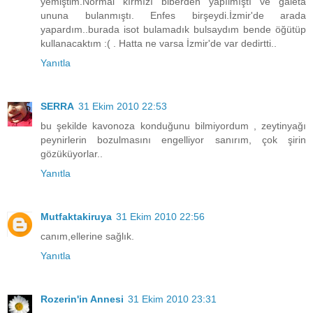
yemiştim.Normal kırmızı biberden yapılmıştı ve galeta
ununa bulanmıştı. Enfes birşeydi.İzmir'de arada
yapardım..burada isot bulamadık bulsaydım bende öğütüp
kullanacaktım :( . Hatta ne varsa İzmir'de var dedirtti..
Yanıtla
SERRA
31 Ekim 2010 22:53
bu şekilde kavonoza konduğunu bilmiyordum , zeytinyağı
peynirlerin bozulmasını engelliyor sanırım, çok şirin
gözüküyorlar..
Yanıtla
Mutfaktakiruya
31 Ekim 2010 22:56
canım,ellerine sağlık.
Yanıtla
Rozerin'in Annesi
31 Ekim 2010 23:31