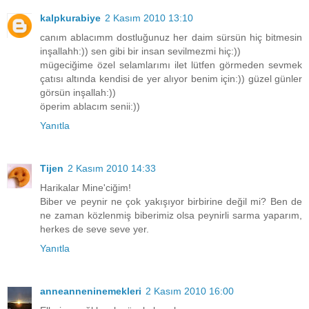
kalpkurabiye
2 Kasım 2010 13:10
canım ablacımm dostluğunuz her daim sürsün hiç bitmesin
inşallahh:)) sen gibi bir insan sevilmezmi hiç:))
mügeciğime özel selamlarımı ilet lütfen görmeden sevmek
çatısı altında kendisi de yer alıyor benim için:)) güzel günler
görsün inşallah:))
öperim ablacım senii:))
Yanıtla
Tijen
2 Kasım 2010 14:33
Harikalar Mine'ciğim!
Biber ve peynir ne çok yakışıyor birbirine değil mi? Ben de
ne zaman közlenmiş biberimiz olsa peynirli sarma yaparım,
herkes de seve seve yer.
Yanıtla
anneanneninemekleri
2 Kasım 2010 16:00