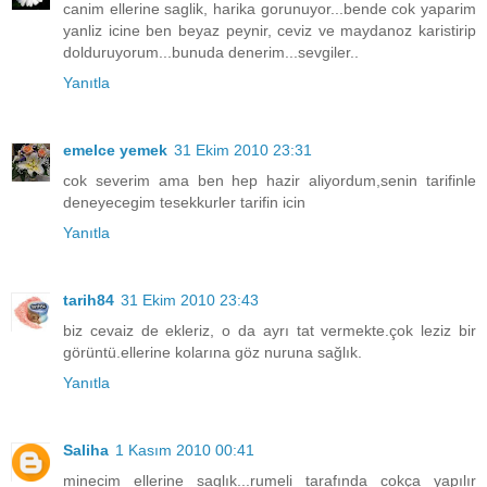
canim ellerine saglik, harika gorunuyor...bende cok yaparim
yanliz icine ben beyaz peynir, ceviz ve maydanoz karistirip
dolduruyorum...bunuda denerim...sevgiler..
Yanıtla
emelce yemek
31 Ekim 2010 23:31
cok severim ama ben hep hazir aliyordum,senin tarifinle
deneyecegim tesekkurler tarifin icin
Yanıtla
tarih84
31 Ekim 2010 23:43
biz cevaiz de ekleriz, o da ayrı tat vermekte.çok leziz bir
görüntü.ellerine kolarına göz nuruna sağlık.
Yanıtla
Saliha
1 Kasım 2010 00:41
minecim ellerine saglık...rumeli tarafında cokça yapılır