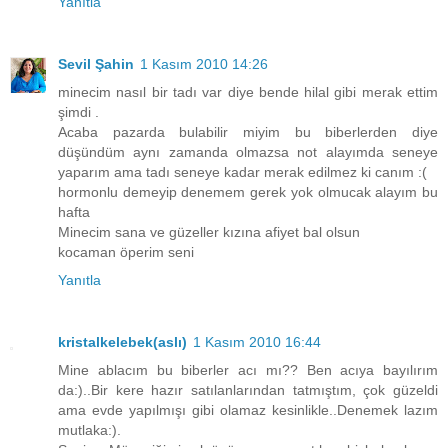
Yanıtla
Sevil Şahin
1 Kasım 2010 14:26
minecim nasıl bir tadı var diye bende hilal gibi merak ettim
şimdi .
Acaba pazarda bulabilir miyim bu biberlerden diye
düşündüm aynı zamanda olmazsa not alayımda seneye
yaparım ama tadı seneye kadar merak edilmez ki canım :(
hormonlu demeyip denemem gerek yok olmucak alayım bu
hafta
Minecim sana ve güzeller kızına afiyet bal olsun
kocaman öperim seni
Yanıtla
kristalkelebek(aslı)
1 Kasım 2010 16:44
Mine ablacım bu biberler acı mı?? Ben acıya bayılırım
da:)..Bir kere hazır satılanlarından tatmıştım, çok güzeldi
ama evde yapılmışı gibi olamaz kesinlikle..Denemek lazım
mutlaka:).