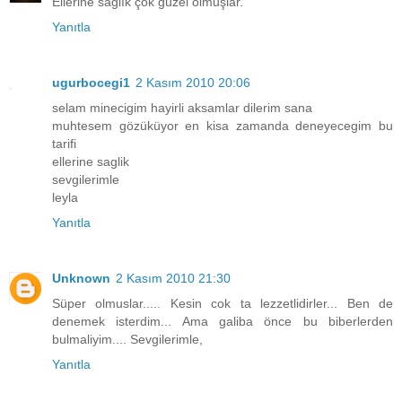
Ellerine sağlık çok güzel olmuşlar.
Yanıtla
ugurbocegi1
2 Kasım 2010 20:06
selam minecigim hayirli aksamlar dilerim sana
muhtesem gözüküyor en kisa zamanda deneyecegim bu
tarifi
ellerine saglik
sevgilerimle
leyla
Yanıtla
Unknown
2 Kasım 2010 21:30
Süper olmuslar..... Kesin cok ta lezzetlidirler... Ben de
denemek isterdim... Ama galiba önce bu biberlerden
bulmaliyim.... Sevgilerimle,
Yanıtla