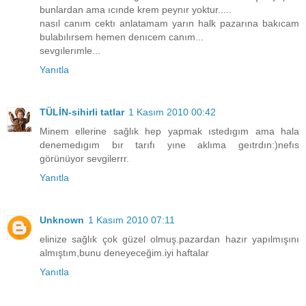
bunlardan ama ıcınde krem peynır yoktur.....
nasıl canım cektı anlatamam yarın halk pazarına bakıcam
bulabılırsem hemen denıcem canım...
sevgılerımle...
Yanıtla
TÜLİN-sihirli tatlar
1 Kasım 2010 00:42
Minem ellerine sağlık hep yapmak ıstedıgım ama hala
denemedıgım bır tarıfı yıne aklıma geıtrdın:)nefıs
görünüyor sevgilerrr.
Yanıtla
Unknown
1 Kasım 2010 07:11
elinize sağlık çok güzel olmuş.pazardan hazır yapılmışını
almıştım,bunu deneyeceğim.iyi haftalar
Yanıtla