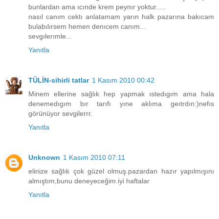
bunlardan ama ıcınde krem peynır yoktur.....
nasıl canım cektı anlatamam yarın halk pazarına bakıcam
bulabılırsem hemen denıcem canım...
sevgılerımle...
Yanıtla
TÜLİN-sihirli tatlar
1 Kasım 2010 00:42
Minem ellerine sağlık hep yapmak ıstedıgım ama hala
denemedıgım bır tarıfı yıne aklıma geıtrdın:)nefıs
görünüyor sevgilerrr.
Yanıtla
Unknown
1 Kasım 2010 07:11
elinize sağlık çok güzel olmuş.pazardan hazır yapılmışını
almıştım,bunu deneyeceğim.iyi haftalar
Yanıtla