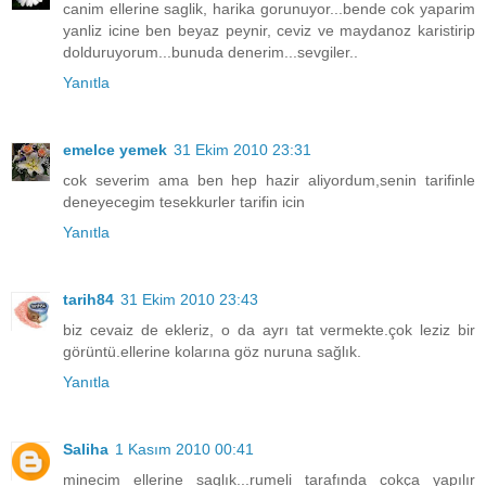
canim ellerine saglik, harika gorunuyor...bende cok yaparim
yanliz icine ben beyaz peynir, ceviz ve maydanoz karistirip
dolduruyorum...bunuda denerim...sevgiler..
Yanıtla
emelce yemek
31 Ekim 2010 23:31
cok severim ama ben hep hazir aliyordum,senin tarifinle
deneyecegim tesekkurler tarifin icin
Yanıtla
tarih84
31 Ekim 2010 23:43
biz cevaiz de ekleriz, o da ayrı tat vermekte.çok leziz bir
görüntü.ellerine kolarına göz nuruna sağlık.
Yanıtla
Saliha
1 Kasım 2010 00:41
minecim ellerine saglık...rumeli tarafında cokça yapılır