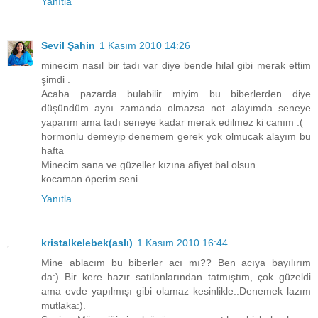
Yanıtla
Sevil Şahin
1 Kasım 2010 14:26
minecim nasıl bir tadı var diye bende hilal gibi merak ettim
şimdi .
Acaba pazarda bulabilir miyim bu biberlerden diye
düşündüm aynı zamanda olmazsa not alayımda seneye
yaparım ama tadı seneye kadar merak edilmez ki canım :(
hormonlu demeyip denemem gerek yok olmucak alayım bu
hafta
Minecim sana ve güzeller kızına afiyet bal olsun
kocaman öperim seni
Yanıtla
kristalkelebek(aslı)
1 Kasım 2010 16:44
Mine ablacım bu biberler acı mı?? Ben acıya bayılırım
da:)..Bir kere hazır satılanlarından tatmıştım, çok güzeldi
ama evde yapılmışı gibi olamaz kesinlikle..Denemek lazım
mutlaka:).