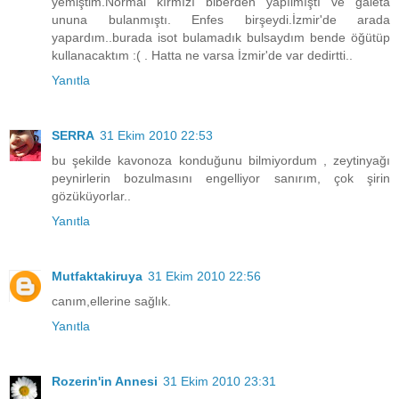
yemiştim.Normal kırmızı biberden yapılmıştı ve galeta
ununa bulanmıştı. Enfes birşeydi.İzmir'de arada
yapardım..burada isot bulamadık bulsaydım bende öğütüp
kullanacaktım :( . Hatta ne varsa İzmir'de var dedirtti..
Yanıtla
SERRA
31 Ekim 2010 22:53
bu şekilde kavonoza konduğunu bilmiyordum , zeytinyağı
peynirlerin bozulmasını engelliyor sanırım, çok şirin
gözüküyorlar..
Yanıtla
Mutfaktakiruya
31 Ekim 2010 22:56
canım,ellerine sağlık.
Yanıtla
Rozerin'in Annesi
31 Ekim 2010 23:31