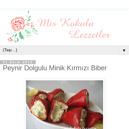
▼
31 Ekim 2010
Peynir Dolgulu Minik Kırmızı Biber