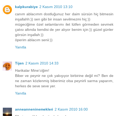
kalpkurabiye
2 Kasım 2010 13:10
canım ablacımm dostluğunuz her daim sürsün hiç bitmesin
inşallahh:)) sen gibi bir insan sevilmezmi hiç:))
mügeciğime özel selamlarımı ilet lütfen görmeden sevmek
çatısı altında kendisi de yer alıyor benim için:)) güzel günler
görsün inşallah:))
öperim ablacım senii:))
Yanıtla
Tijen
2 Kasım 2010 14:33
Harikalar Mine'ciğim!
Biber ve peynir ne çok yakışıyor birbirine değil mi? Ben de
ne zaman közlenmiş biberimiz olsa peynirli sarma yaparım,
herkes de seve seve yer.
Yanıtla
anneanneninemekleri
2 Kasım 2010 16:00