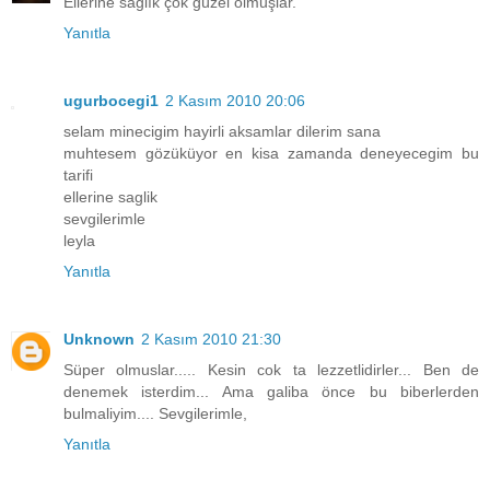
Ellerine sağlık çok güzel olmuşlar.
Yanıtla
ugurbocegi1
2 Kasım 2010 20:06
selam minecigim hayirli aksamlar dilerim sana
muhtesem gözüküyor en kisa zamanda deneyecegim bu
tarifi
ellerine saglik
sevgilerimle
leyla
Yanıtla
Unknown
2 Kasım 2010 21:30
Süper olmuslar..... Kesin cok ta lezzetlidirler... Ben de
denemek isterdim... Ama galiba önce bu biberlerden
bulmaliyim.... Sevgilerimle,
Yanıtla