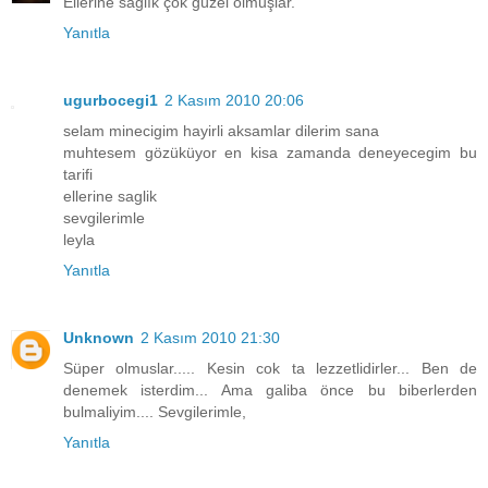
Ellerine sağlık çok güzel olmuşlar.
Yanıtla
ugurbocegi1
2 Kasım 2010 20:06
selam minecigim hayirli aksamlar dilerim sana
muhtesem gözüküyor en kisa zamanda deneyecegim bu
tarifi
ellerine saglik
sevgilerimle
leyla
Yanıtla
Unknown
2 Kasım 2010 21:30
Süper olmuslar..... Kesin cok ta lezzetlidirler... Ben de
denemek isterdim... Ama galiba önce bu biberlerden
bulmaliyim.... Sevgilerimle,
Yanıtla