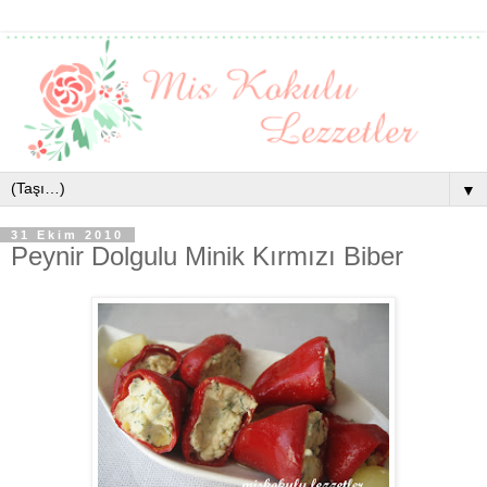
▼
31 Ekim 2010
Peynir Dolgulu Minik Kırmızı Biber