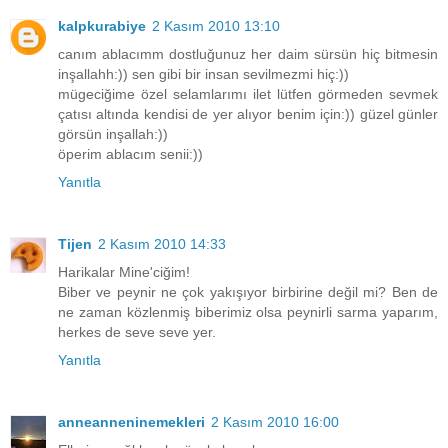
kalpkurabiye
2 Kasım 2010 13:10
canım ablacımm dostluğunuz her daim sürsün hiç bitmesin
inşallahh:)) sen gibi bir insan sevilmezmi hiç:))
mügeciğime özel selamlarımı ilet lütfen görmeden sevmek
çatısı altında kendisi de yer alıyor benim için:)) güzel günler
görsün inşallah:))
öperim ablacım senii:))
Yanıtla
Tijen
2 Kasım 2010 14:33
Harikalar Mine'ciğim!
Biber ve peynir ne çok yakışıyor birbirine değil mi? Ben de
ne zaman közlenmiş biberimiz olsa peynirli sarma yaparım,
herkes de seve seve yer.
Yanıtla
anneanneninemekleri
2 Kasım 2010 16:00