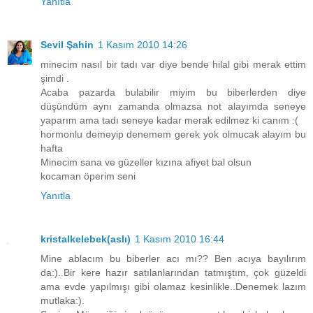
Yanıtla
Sevil Şahin
1 Kasım 2010 14:26
minecim nasıl bir tadı var diye bende hilal gibi merak ettim
şimdi .
Acaba pazarda bulabilir miyim bu biberlerden diye
düşündüm aynı zamanda olmazsa not alayımda seneye
yaparım ama tadı seneye kadar merak edilmez ki canım :(
hormonlu demeyip denemem gerek yok olmucak alayım bu
hafta
Minecim sana ve güzeller kızına afiyet bal olsun
kocaman öperim seni
Yanıtla
kristalkelebek(aslı)
1 Kasım 2010 16:44
Mine ablacım bu biberler acı mı?? Ben acıya bayılırım
da:)..Bir kere hazır satılanlarından tatmıştım, çok güzeldi
ama evde yapılmışı gibi olamaz kesinlikle..Denemek lazım
mutlaka:).