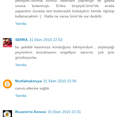
yemiştim.Normal kırmızı biberden yapılmıştı ve galeta
ununa bulanmıştı. Enfes birşeydi.İzmir'de arada
yapardım..burada isot bulamadık bulsaydım bende öğütüp
kullanacaktım :( . Hatta ne varsa İzmir'de var dedirtti..
Yanıtla
SERRA
31 Ekim 2010 22:53
bu şekilde kavonoza konduğunu bilmiyordum , zeytinyağı
peynirlerin bozulmasını engelliyor sanırım, çok şirin
gözüküyorlar..
Yanıtla
Mutfaktakiruya
31 Ekim 2010 22:56
canım,ellerine sağlık.
Yanıtla
Rozerin'in Annesi
31 Ekim 2010 23:31