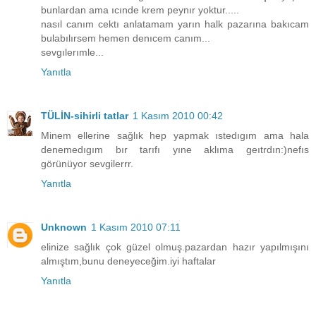
bunlardan ama ıcınde krem peynır yoktur.....
nasıl canım cektı anlatamam yarın halk pazarına bakıcam
bulabılırsem hemen denıcem canım...
sevgılerımle...
Yanıtla
TÜLİN-sihirli tatlar
1 Kasım 2010 00:42
Minem ellerine sağlık hep yapmak ıstedıgım ama hala
denemedıgım bır tarıfı yıne aklıma geıtrdın:)nefıs
görünüyor sevgilerrr.
Yanıtla
Unknown
1 Kasım 2010 07:11
elinize sağlık çok güzel olmuş.pazardan hazır yapılmışını
almıştım,bunu deneyeceğim.iyi haftalar
Yanıtla