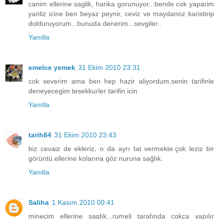
canim ellerine saglik, harika gorunuyor...bende cok yaparim
yanliz icine ben beyaz peynir, ceviz ve maydanoz karistirip
dolduruyorum...bunuda denerim...sevgiler..
Yanıtla
emelce yemek
31 Ekim 2010 23:31
cok severim ama ben hep hazir aliyordum,senin tarifinle
deneyecegim tesekkurler tarifin icin
Yanıtla
tarih84
31 Ekim 2010 23:43
biz cevaiz de ekleriz, o da ayrı tat vermekte.çok leziz bir
görüntü.ellerine kolarına göz nuruna sağlık.
Yanıtla
Saliha
1 Kasım 2010 00:41
minecim ellerine saglık...rumeli tarafında cokça yapılır