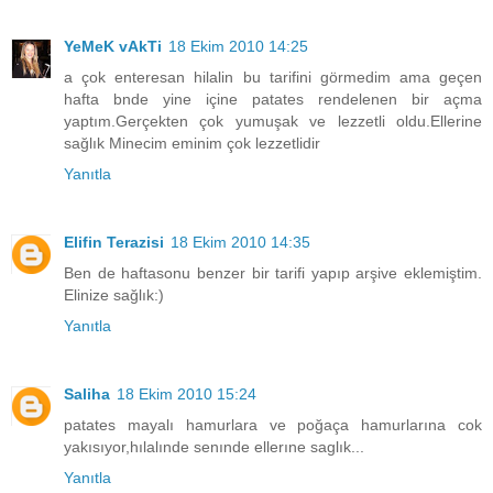
YeMeK vAkTi
18 Ekim 2010 14:25
a çok enteresan hilalin bu tarifini görmedim ama geçen
hafta bnde yine içine patates rendelenen bir açma
yaptım.Gerçekten çok yumuşak ve lezzetli oldu.Ellerine
sağlık Minecim eminim çok lezzetlidir
Yanıtla
Elifin Terazisi
18 Ekim 2010 14:35
Ben de haftasonu benzer bir tarifi yapıp arşive eklemiştim.
Elinize sağlık:)
Yanıtla
Saliha
18 Ekim 2010 15:24
patates mayalı hamurlara ve poğaça hamurlarına cok
yakısıyor,hılalınde senınde ellerıne saglık...
Yanıtla