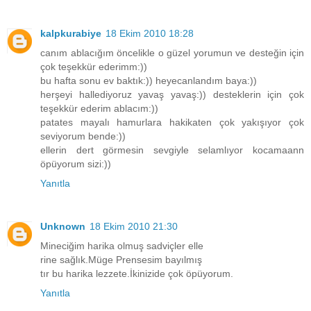
kalpkurabiye
18 Ekim 2010 18:28
canım ablacığım öncelikle o güzel yorumun ve desteğin için
çok teşekkür ederimm:))
bu hafta sonu ev baktık:)) heyecanlandım baya:))
herşeyi hallediyoruz yavaş yavaş:)) desteklerin için çok
teşekkür ederim ablacım:))
patates mayalı hamurlara hakikaten çok yakışıyor çok
seviyorum bende:))
ellerin dert görmesin sevgiyle selamlıyor kocamaann
öpüyorum sizi:))
Yanıtla
Unknown
18 Ekim 2010 21:30
Mineciğim harika olmuş sadviçler elle
rine sağlık.Müge Prensesim bayılmış
tır bu harika lezzete.İkinizide çok öpüyorum.
Yanıtla