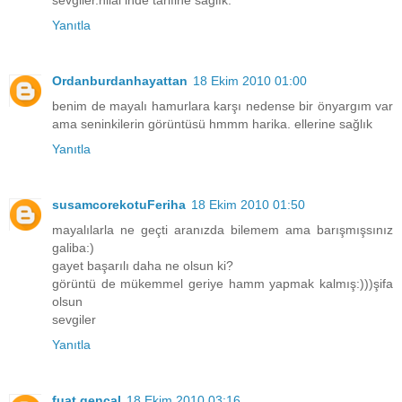
sevgiler.hilal inde tarifine sağlık.
Yanıtla
Ordanburdanhayattan
18 Ekim 2010 01:00
benim de mayalı hamurlara karşı nedense bir önyargım var
ama seninkilerin görüntüsü hmmm harika. ellerine sağlık
Yanıtla
susamcorekotuFeriha
18 Ekim 2010 01:50
mayalılarla ne geçti aranızda bilemem ama barışmışsınız
galiba:)
gayet başarılı daha ne olsun ki?
görüntü de mükemmel geriye hamm yapmak kalmış:)))şifa
olsun
sevgiler
Yanıtla
fuat gencal
18 Ekim 2010 03:16