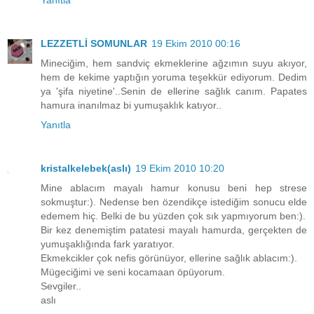
LEZZETLİ SOMUNLAR
19 Ekim 2010 00:16
Mineciğim, hem sandviç ekmeklerine ağzımın suyu akıyor,
hem de kekime yaptığın yoruma teşekkür ediyorum. Dedim
ya 'şifa niyetine'..Senin de ellerine sağlık canım. Papates
hamura inanılmaz bi yumuşaklık katıyor..
Yanıtla
kristalkelebek(aslı)
19 Ekim 2010 10:20
Mine ablacım mayalı hamur konusu beni hep strese
sokmuştur:). Nedense ben özendikçe istediğim sonucu elde
edemem hiç. Belki de bu yüzden çok sık yapmıyorum ben:).
Bir kez denemiştim patatesi mayalı hamurda, gerçekten de
yumuşaklığında fark yaratıyor.
Ekmekcikler çok nefis görünüyor, ellerine sağlık ablacım:).
Mügeciğimi ve seni kocamaan öpüyorum.
Sevgiler..
aslı