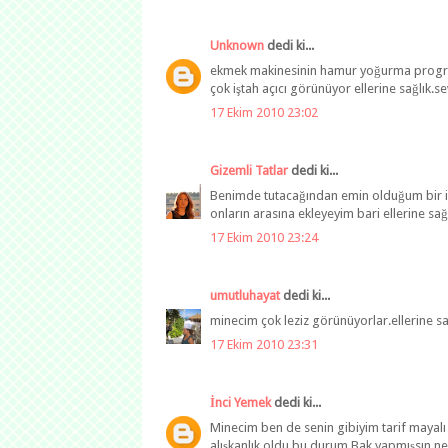
Unknown
dedi ki...
ekmek makinesinin hamur yoğurma program
çok iştah açıcı görünüyor ellerine sağlık.se
17 Ekim 2010 23:02
Gizemli Tatlar
dedi ki...
Benimde tutacağından emin olduğum bir iki
onların arasına ekleyeyim bari ellerine sağl
17 Ekim 2010 23:24
umutluhayat
dedi ki...
minecim çok leziz görünüyorlar.ellerine sa
17 Ekim 2010 23:31
İnci Yemek
dedi ki...
Minecim ben de senin gibiyim tarif mayal
alışkanlık oldu bu durum.Bak yapmışsın n