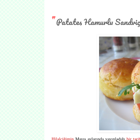
Patates Hamurlu Sandvi
Hilalciğimin
Mayıs aylarında yayınladığı
bir tari