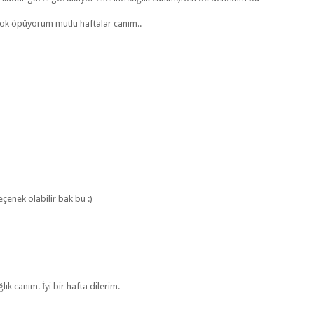
çok öpüyorum mutlu haftalar canım..
eçenek olabilir bak bu :)
ık canım. İyi bir hafta dilerim.