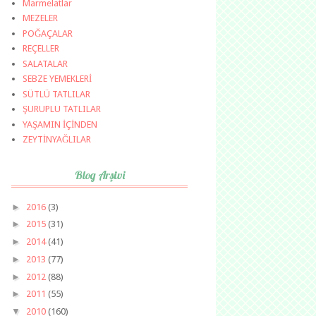
Marmelatlar
MEZELER
POĞAÇALAR
REÇELLER
SALATALAR
SEBZE YEMEKLERİ
SÜTLÜ TATLILAR
ŞURUPLU TATLILAR
YAŞAMIN İÇİNDEN
ZEYTİNYAĞLILAR
Blog Arşivi
►
2016
(3)
►
2015
(31)
►
2014
(41)
►
2013
(77)
►
2012
(88)
►
2011
(55)
▼
2010
(160)