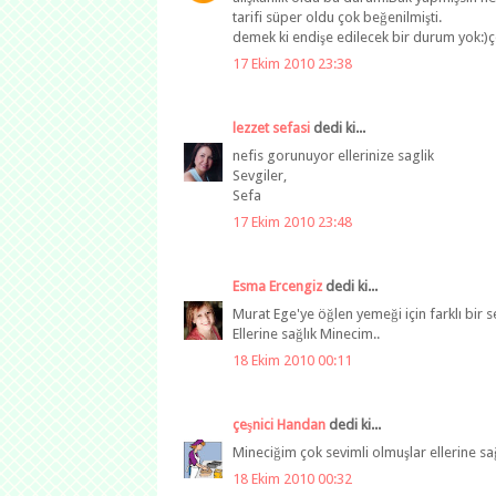
tarifi süper oldu çok beğenilmişti.
demek ki endişe edilecek bir durum yok:)
17 Ekim 2010 23:38
lezzet sefasi
dedi ki...
nefis gorunuyor ellerinize saglik
Sevgiler,
Sefa
17 Ekim 2010 23:48
Esma Ercengiz
dedi ki...
Murat Ege'ye öğlen yemeği için farklı bir s
Ellerine sağlık Minecim..
18 Ekim 2010 00:11
çeşnici Handan
dedi ki...
Mineciğim çok sevimli olmuşlar ellerine sağl
18 Ekim 2010 00:32