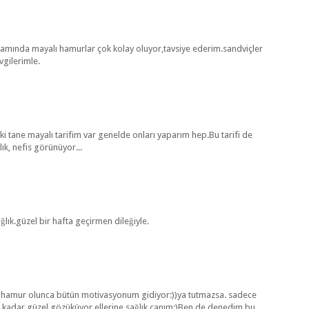
ında mayalı hamurlar çok kolay oluyor,tavsiye ederim.sandviçler
vgilerimle.
 tane mayalı tarifim var genelde onları yaparım hep.Bu tarifi de
ık, nefis görünüyor...
ğlık.güzel bir hafta geçirmen dileğiyle.
ı hamur olunca bütün motivasyonum gidiyor:))ya tutmazsa. sadece
e kadar güzel gözüküyor ellerine sağlık canım:)Ben de denedim bu