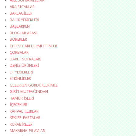
AİLE SOFRAMIZDAN
ARA SICAKLAR
BAKLAGİLLER
BALIK YEMEKLERİ
BAŞLARKEN
BLOGLAR ARASI
BÖREKLER
CHEESECAKELER;MUFFİNLER
ÇORBALAR
DAVET SOFRALARI
DENİZ ÜRÜNLERİ
ET YEMEKLERİ
ETKİNLİKLER
GEZERKEN GÖRDÜKLERİMİZ
GİRİT MUTFAĞINDAN
HAMUR İŞLERİ
İÇECEKLER
KAHVALTILIKLAR
KEKLER-PASTALAR
KURABİYELER
MAKARNA-PİLAVLAR