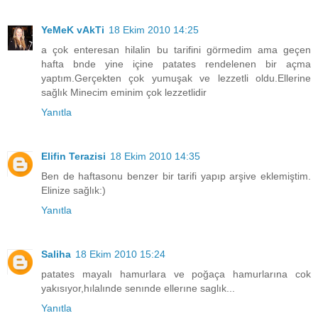
YeMeK vAkTi
18 Ekim 2010 14:25
a çok enteresan hilalin bu tarifini görmedim ama geçen
hafta bnde yine içine patates rendelenen bir açma
yaptım.Gerçekten çok yumuşak ve lezzetli oldu.Ellerine
sağlık Minecim eminim çok lezzetlidir
Yanıtla
Elifin Terazisi
18 Ekim 2010 14:35
Ben de haftasonu benzer bir tarifi yapıp arşive eklemiştim.
Elinize sağlık:)
Yanıtla
Saliha
18 Ekim 2010 15:24
patates mayalı hamurlara ve poğaça hamurlarına cok
yakısıyor,hılalınde senınde ellerıne saglık...
Yanıtla