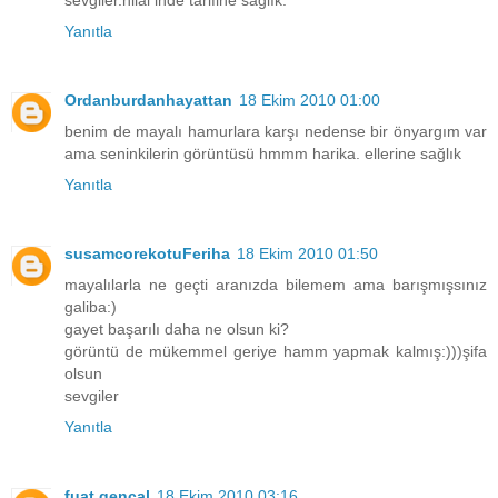
sevgiler.hilal inde tarifine sağlık.
Yanıtla
Ordanburdanhayattan
18 Ekim 2010 01:00
benim de mayalı hamurlara karşı nedense bir önyargım var
ama seninkilerin görüntüsü hmmm harika. ellerine sağlık
Yanıtla
susamcorekotuFeriha
18 Ekim 2010 01:50
mayalılarla ne geçti aranızda bilemem ama barışmışsınız
galiba:)
gayet başarılı daha ne olsun ki?
görüntü de mükemmel geriye hamm yapmak kalmış:)))şifa
olsun
sevgiler
Yanıtla
fuat gencal
18 Ekim 2010 03:16