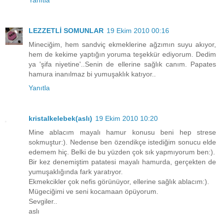
LEZZETLİ SOMUNLAR
19 Ekim 2010 00:16
Mineciğim, hem sandviç ekmeklerine ağzımın suyu akıyor,
hem de kekime yaptığın yoruma teşekkür ediyorum. Dedim
ya 'şifa niyetine'..Senin de ellerine sağlık canım. Papates
hamura inanılmaz bi yumuşaklık katıyor..
Yanıtla
kristalkelebek(aslı)
19 Ekim 2010 10:20
Mine ablacım mayalı hamur konusu beni hep strese
sokmuştur:). Nedense ben özendikçe istediğim sonucu elde
edemem hiç. Belki de bu yüzden çok sık yapmıyorum ben:).
Bir kez denemiştim patatesi mayalı hamurda, gerçekten de
yumuşaklığında fark yaratıyor.
Ekmekcikler çok nefis görünüyor, ellerine sağlık ablacım:).
Mügeciğimi ve seni kocamaan öpüyorum.
Sevgiler..
aslı