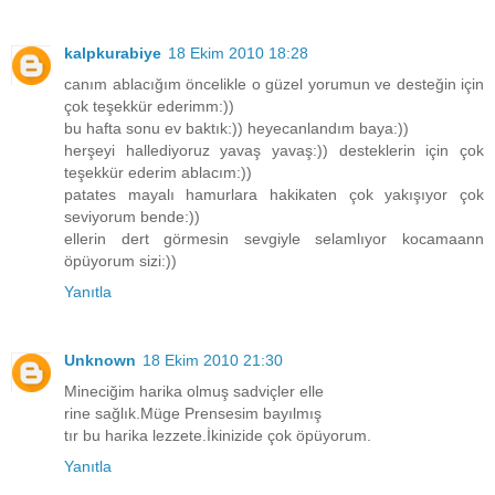
kalpkurabiye
18 Ekim 2010 18:28
canım ablacığım öncelikle o güzel yorumun ve desteğin için
çok teşekkür ederimm:))
bu hafta sonu ev baktık:)) heyecanlandım baya:))
herşeyi hallediyoruz yavaş yavaş:)) desteklerin için çok
teşekkür ederim ablacım:))
patates mayalı hamurlara hakikaten çok yakışıyor çok
seviyorum bende:))
ellerin dert görmesin sevgiyle selamlıyor kocamaann
öpüyorum sizi:))
Yanıtla
Unknown
18 Ekim 2010 21:30
Mineciğim harika olmuş sadviçler elle
rine sağlık.Müge Prensesim bayılmış
tır bu harika lezzete.İkinizide çok öpüyorum.
Yanıtla