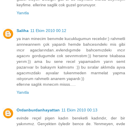
keyfime. ellerine saglik cok guzel gorunuyor.
Yanıtla
Saliha
11 Ekim 2010 00:12
ya inan minecim benımde kucuklugumun recelıdır:) rahmetli
annneannem çok yapardı hemde bahcesındekı mis gibi
ıncır agaclarından..evlendıgımde bahcemızdekı ıncır
agacını gordugumde cok sevınmıstım:)) hersene tıkabasa
yerım:)) ama bu sene recel yapamadım yarın semt
pazarıvar bı bakayım kalmısmı :)) bu sıralar aklımda ayva
agacımızdakı ayvalar tukenmeden marmelat yapma
ıstıyorum rahmetlı ananem yapardı:))
ellerıne saglık mınecım misss.....
Yanıtla
Ordanburdanhayattan
11 Ekim 2010 00:13
evinde reçel pişen kadın bereketli kadındır, der bir
yakınımız. Gerçekten öyledir bence de. Yenmeyen, evde