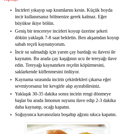
İncirleri yıkayıp sap kısımlarını kesin. Küçük boyda
incir kullanırsanız bölmenize gerek kalmaz. Eğer
büyükse ikiye bölün.
Geniş bir tencereye incirleri koyup üzerine şekeri
dökün yaklaşık 7-8 saat bekletin. Ben akşamdan koyup
sabah reçeli kaynatıyorum.
İncir su salmadığı için yarım çay bardağı su ilavesi ile
kaynatın. Bu arada çay kaşığının ucu ile tereyağı ilave
edin. Tereyağı kaynatırken reçelin köpürmesini,
saklarkende küflenmesini önlüyor.
Kaynama sırasında incirin çekirdekleri çıkarsa eğer
sevmiyorsanız bir kevgirle alıp ayırabilirsiniz.
Yaklaşık 30-35 dakika sonra incirin rengi dönmeye
başlar bu arada limonun suyunu ilave edip 2-3 dakika
daha kaynatıp, ocağı kapatın.
Soğuyunca kavanozlara boşaltıp ağzını sıkıca kapatın.