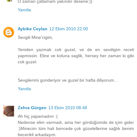
O zaman çatlamam yakındır desene:))
Yanıtla
Aybike Ceylan
12 Ekim 2010 22:00
Sevgili Mine'cigim,
Yeniden yazmak cok guzel, ve de en sevdigim receli
yapmissin. Eline ve koluna saglik, hersey her zaman ki gibi
cok guzel.
Sevgilerimi gonderiyor ve guzel bir hafta diliyorum...
Yanıtla
Zehra Gürgen
13 Ekim 2010 08:48
Ah hiç yapamadım :(
Nedense elim varmadı, ama her gördüğümde de içim gider
:)Minecim tüm hali bencede çok güzelellerine sağlık benim
becerikli arkadaşım.