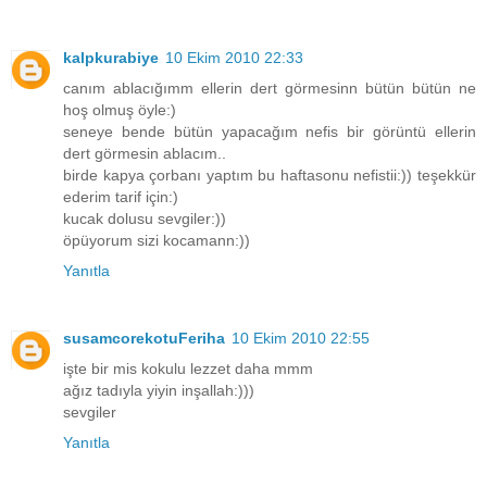
kalpkurabiye
10 Ekim 2010 22:33
canım ablacığımm ellerin dert görmesinn bütün bütün ne
hoş olmuş öyle:)
seneye bende bütün yapacağım nefis bir görüntü ellerin
dert görmesin ablacım..
birde kapya çorbanı yaptım bu haftasonu nefistii:)) teşekkür
ederim tarif için:)
kucak dolusu sevgiler:))
öpüyorum sizi kocamann:))
Yanıtla
susamcorekotuFeriha
10 Ekim 2010 22:55
işte bir mis kokulu lezzet daha mmm
ağız tadıyla yiyin inşallah:)))
sevgiler
Yanıtla