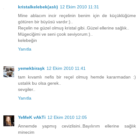
kristalkelebek(aslı)
12 Ekim 2010 11:31
Mine ablacım incir reçelinin benim için de küçüklüğüme
götüren bir büyüsü vardır:)..
Reçelin ne güzel olmuş kristal gibi..Güzel ellerine sağlık..
Mügeciğimi ve seni çook seviyorum:)..
kelebeğin
Yanıtla
yemekbiraşk
12 Ekim 2010 11:41
tam kıvamlı nefis bir reçel olmuş hemde kararmadan :)
ustalık bu olsa gerek..
sevgiler..
Yanıtla
YeMeK vAkTi
12 Ekim 2010 12:05
Annemde yapmış cevizlisini..Bayılırım ellerine sağlık
minecim