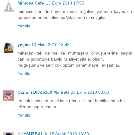
Mimosa Café
13 Ekim 2010 17:55
minecim ben de bayılırım incir reçeline yanında kaymakla
gerçekten enfes. eline sağlık canım.m sevgiler.
Yanıtla
yeşim
13 Ekim 2010 18:48
minecim tek kelime ile muhteşem olmuş.ellerine sağlık
canım.görüntüye bayıldım.afiyet şifalar olsun.
mügüşümü ve seni çok öptüm canım.hayırlı akşamlar.
Yanıtla
Oznur (100de100 Marifet)
25 Ekim 2010 00:00
en cok sevdigim recel incir recelidir ,tam benlik olmus bu
ellerine saglik canim
Yanıtla
HUYSUZBALIK
18 Aralık 2010 18:39