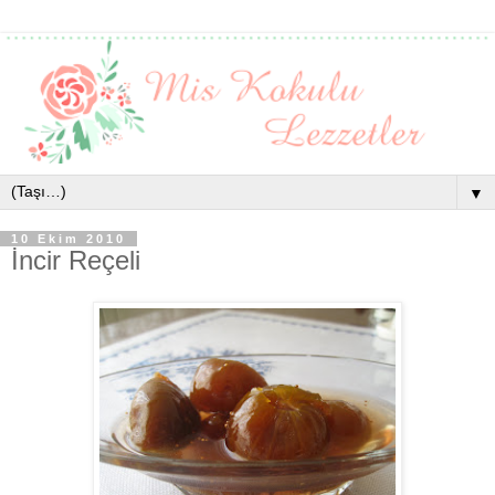
▼
10 Ekim 2010
İncir Reçeli