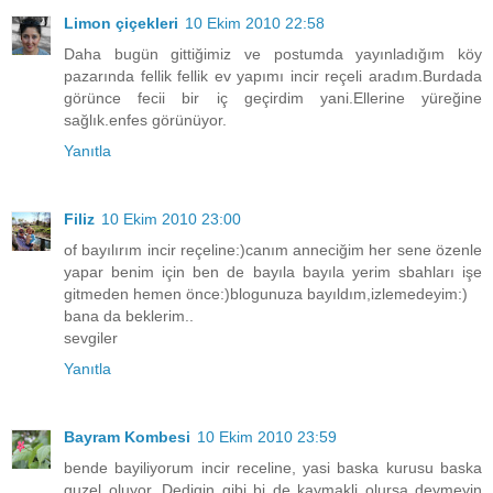
Limon çiçekleri
10 Ekim 2010 22:58
Daha bugün gittiğimiz ve postumda yayınladığım köy
pazarında fellik fellik ev yapımı incir reçeli aradım.Burdada
görünce fecii bir iç geçirdim yani.Ellerine yüreğine
sağlık.enfes görünüyor.
Yanıtla
Filiz
10 Ekim 2010 23:00
of bayılırım incir reçeline:)canım anneciğim her sene özenle
yapar benim için ben de bayıla bayıla yerim sbahları işe
gitmeden hemen önce:)blogunuza bayıldım,izlemedeyim:)
bana da beklerim..
sevgiler
Yanıtla
Bayram Kombesi
10 Ekim 2010 23:59
bende bayiliyorum incir receline, yasi baska kurusu baska
guzel oluyor. Dedigin gibi bi de kaymakli olursa deymeyin