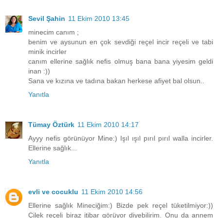
Sevil Şahin
11 Ekim 2010 13:45
minecim canım ;
benim ve aysunun en çok sevdiği reçel incir reçeli ve tabi
minik incirler
canım ellerine sağlık nefis olmuş bana bana yiyesim geldi
inan :))
Sana ve kızına ve tadına bakan herkese afiyet bal olsun..
Yanıtla
Tümay Öztürk
11 Ekim 2010 14:17
Ayyy nefis görünüyor Mine:) Işıl ışıl pırıl pırıl walla incirler.
Ellerine sağlık...
Yanıtla
evli ve cocuklu
11 Ekim 2010 14:56
Ellerine sağlık Mineciğim:) Bizde pek reçel tüketilmiyor:))
Çilek reçeli biraz itibar görüyor diyebilirim. Onu da annem