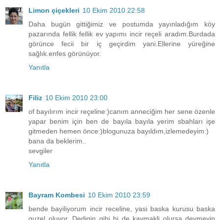
Limon çiçekleri
10 Ekim 2010 22:58
Daha bugün gittiğimiz ve postumda yayınladığım köy
pazarında fellik fellik ev yapımı incir reçeli aradım.Burdada
görünce fecii bir iç geçirdim yani.Ellerine yüreğine
sağlık.enfes görünüyor.
Yanıtla
Filiz
10 Ekim 2010 23:00
of bayılırım incir reçeline:)canım anneciğim her sene özenle
yapar benim için ben de bayıla bayıla yerim sbahları işe
gitmeden hemen önce:)blogunuza bayıldım,izlemedeyim:)
bana da beklerim..
sevgiler
Yanıtla
Bayram Kombesi
10 Ekim 2010 23:59
bende bayiliyorum incir receline, yasi baska kurusu baska
guzel oluyor. Dedigin gibi bi de kaymakli olursa deymeyin