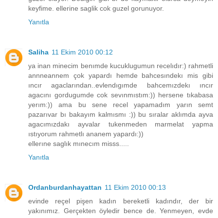
keyfime. ellerine saglik cok guzel gorunuyor.
Yanıtla
Saliha
11 Ekim 2010 00:12
ya inan minecim benımde kucuklugumun recelıdır:) rahmetli
annneannem çok yapardı hemde bahcesındekı mis gibi
ıncır agaclarından..evlendıgımde bahcemızdekı ıncır
agacını gordugumde cok sevınmıstım:)) hersene tıkabasa
yerım:)) ama bu sene recel yapamadım yarın semt
pazarıvar bı bakayım kalmısmı :)) bu sıralar aklımda ayva
agacımızdakı ayvalar tukenmeden marmelat yapma
ıstıyorum rahmetlı ananem yapardı:))
ellerıne saglık mınecım misss.....
Yanıtla
Ordanburdanhayattan
11 Ekim 2010 00:13
evinde reçel pişen kadın bereketli kadındır, der bir
yakınımız. Gerçekten öyledir bence de. Yenmeyen, evde