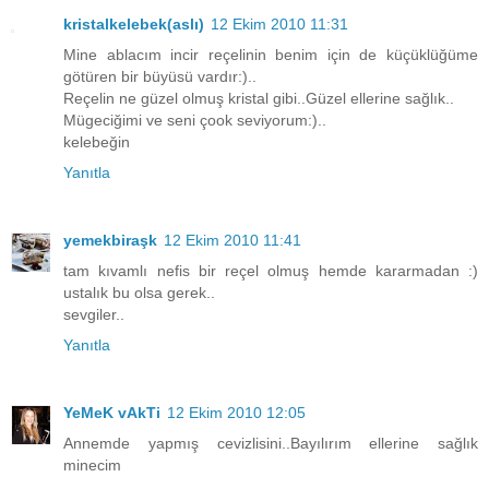
kristalkelebek(aslı)
12 Ekim 2010 11:31
Mine ablacım incir reçelinin benim için de küçüklüğüme
götüren bir büyüsü vardır:)..
Reçelin ne güzel olmuş kristal gibi..Güzel ellerine sağlık..
Mügeciğimi ve seni çook seviyorum:)..
kelebeğin
Yanıtla
yemekbiraşk
12 Ekim 2010 11:41
tam kıvamlı nefis bir reçel olmuş hemde kararmadan :)
ustalık bu olsa gerek..
sevgiler..
Yanıtla
YeMeK vAkTi
12 Ekim 2010 12:05
Annemde yapmış cevizlisini..Bayılırım ellerine sağlık
minecim