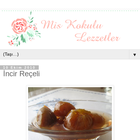
▼
10 Ekim 2010
İncir Reçeli