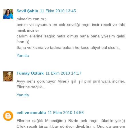
Sevil Şahin
11 Ekim 2010 13:45
minecim canım ;
benim ve aysunun en çok sevdiği reçel incir reçeli ve tabi
minik incirler
canım ellerine sağlık nefis olmuş bana bana yiyesim geldi
inan :))
Sana ve kızına ve tadına bakan herkese afiyet bal olsun..
Yanıtla
Tümay Öztürk
11 Ekim 2010 14:17
Ayyy nefis görünüyor Mine:) Işıl ışıl pırıl pırıl walla incirler.
Ellerine sağlık...
Yanıtla
evli ve cocuklu
11 Ekim 2010 14:56
Ellerine sağlık Mineciğim:) Bizde pek reçel tüketilmiyor:))
Çilek reçeli biraz itibar görüyor diyebilirim. Onu da annem