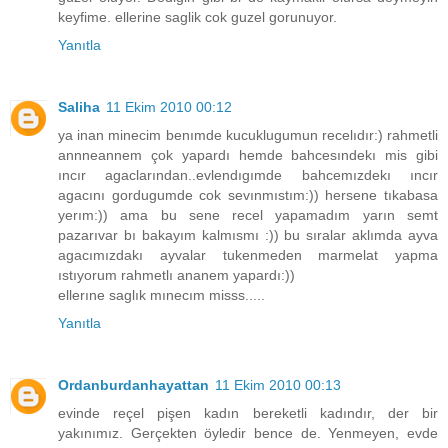
keyfime. ellerine saglik cok guzel gorunuyor.
Yanıtla
Saliha
11 Ekim 2010 00:12
ya inan minecim benımde kucuklugumun recelıdır:) rahmetli
annneannem çok yapardı hemde bahcesındekı mis gibi
ıncır agaclarından..evlendıgımde bahcemızdekı ıncır
agacını gordugumde cok sevınmıstım:)) hersene tıkabasa
yerım:)) ama bu sene recel yapamadım yarın semt
pazarıvar bı bakayım kalmısmı :)) bu sıralar aklımda ayva
agacımızdakı ayvalar tukenmeden marmelat yapma
ıstıyorum rahmetlı ananem yapardı:))
ellerıne saglık mınecım misss.....
Yanıtla
Ordanburdanhayattan
11 Ekim 2010 00:13
evinde reçel pişen kadın bereketli kadındır, der bir
yakınımız. Gerçekten öyledir bence de. Yenmeyen, evde