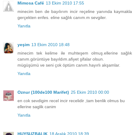
Mimosa Café
13 Ekim 2010 17:55
minecim ben de bayılırım incir reçeline yanında kaymakla
gerçekten enfes. eline sağlık canım.m sevgiler.
Yanıtla
yeşim
13 Ekim 2010 18:48
minecim tek kelime ile muhteşem olmuş.ellerine sağlık
canım.görüntüye bayıldım.afiyet şifalar olsun.
mügüşümü ve seni çok öptüm canım.hayırlı akşamlar.
Yanıtla
Oznur (100de100 Marifet)
25 Ekim 2010 00:00
en cok sevdigim recel incir recelidir ,tam benlik olmus bu
ellerine saglik canim
Yanıtla
HUYSUZBALIK
18 Aralık 2010 18:39