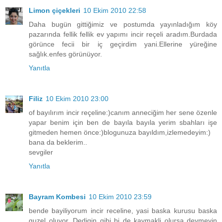
Limon çiçekleri
10 Ekim 2010 22:58
Daha bugün gittiğimiz ve postumda yayınladığım köy
pazarında fellik fellik ev yapımı incir reçeli aradım.Burdada
görünce fecii bir iç geçirdim yani.Ellerine yüreğine
sağlık.enfes görünüyor.
Yanıtla
Filiz
10 Ekim 2010 23:00
of bayılırım incir reçeline:)canım anneciğim her sene özenle
yapar benim için ben de bayıla bayıla yerim sbahları işe
gitmeden hemen önce:)blogunuza bayıldım,izlemedeyim:)
bana da beklerim..
sevgiler
Yanıtla
Bayram Kombesi
10 Ekim 2010 23:59
bende bayiliyorum incir receline, yasi baska kurusu baska
guzel oluyor. Dedigin gibi bi de kaymakli olursa deymeyin