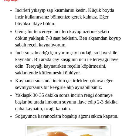
İncirleri yıkayıp sap kısımlarını kesin. Küçük boyda
incir kullanırsanız bölmenize gerek kalmaz. Eğer
büyükse ikiye bölün.
Geniş bir tencereye incirleri koyup üzerine şekeri
dökün yaklaşık 7-8 saat bekletin. Ben akşamdan koyup
sabah reçeli kaynatıyorum.
İncir su salmadığı için yarım çay bardağı su ilavesi ile
kaynatın. Bu arada çay kaşığının ucu ile tereyağı ilave
edin. Tereyağı kaynatırken reçelin köpürmesini,
saklarkende küflenmesini önlüyor.
Kaynama sırasında incirin çekirdekleri çıkarsa eğer
sevmiyorsanız bir kevgirle alıp ayırabilirsiniz.
Yaklaşık 30-35 dakika sonra incirin rengi dönmeye
başlar bu arada limonun suyunu ilave edip 2-3 dakika
daha kaynatıp, ocağı kapatın.
Soğuyunca kavanozlara boşaltıp ağzını sıkıca kapatın.