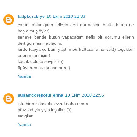
kalpkurabiye
10 Ekim 2010 22:33
canım ablacığımm ellerin dert görmesinn bütün bütün ne
hoş olmuş öyle:)
seneye bende bütün yapacağım nefis bir görüntü ellerin
dert görmesin ablacım..
birde kapya çorbanı yaptım bu haftasonu nefistii:)) teşekkür
ederim tarif için:)
kucak dolusu sevgiler:))
öpüyorum sizi kocamann:))
Yanıtla
susamcorekotuFeriha
10 Ekim 2010 22:55
işte bir mis kokulu lezzet daha mmm
ağız tadıyla yiyin inşallah:)))
sevgiler
Yanıtla