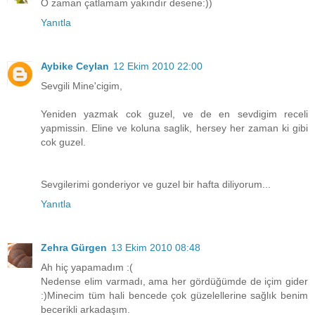
O zaman çatlamam yakındır desene:))
Yanıtla
Aybike Ceylan
12 Ekim 2010 22:00
Sevgili Mine'cigim,
Yeniden yazmak cok guzel, ve de en sevdigim receli
yapmissin. Eline ve koluna saglik, hersey her zaman ki gibi
cok guzel.
Sevgilerimi gonderiyor ve guzel bir hafta diliyorum...
Yanıtla
Zehra Gürgen
13 Ekim 2010 08:48
Ah hiç yapamadım :(
Nedense elim varmadı, ama her gördüğümde de içim gider
:)Minecim tüm hali bencede çok güzelellerine sağlık benim
becerikli arkadaşım.