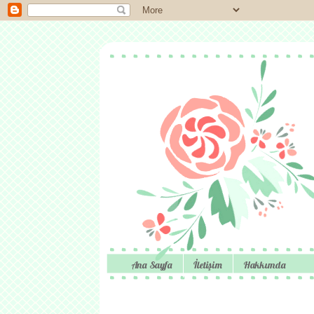
Ana Sayfa
İletişim
Hakkımda