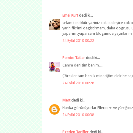
Emel Kurt
dedi ki...
selam tesekkür yaziniz cok etkileyice cok
yarin fikrimi degistirmem, daha dogrusu
yaparim .yaparsam blogumda yayinlarim ta
24 Eylül 2010 00:22
Pembe Tatlar
dedi ki...
Canım denizim benim....
Çörekler tam benlik mineciğim elelrine sağ
24 Eylül 2010 00:28
Mert
dedi ki...
Harika görünüyorlar.Ellerinize ve yüreğiniz
24 Eylül 2010 00:38
Egeden Tarifler
dedi ki...