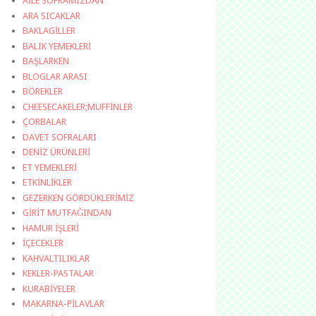
AİLE SOFRAMIZDAN
ARA SICAKLAR
BAKLAGİLLER
BALIK YEMEKLERİ
BAŞLARKEN
BLOGLAR ARASI
BÖREKLER
CHEESECAKELER;MUFFİNLER
ÇORBALAR
DAVET SOFRALARI
DENİZ ÜRÜNLERİ
ET YEMEKLERİ
ETKİNLİKLER
GEZERKEN GÖRDÜKLERİMİZ
GİRİT MUTFAĞINDAN
HAMUR İŞLERİ
İÇECEKLER
KAHVALTILIKLAR
KEKLER-PASTALAR
KURABİYELER
MAKARNA-PİLAVLAR