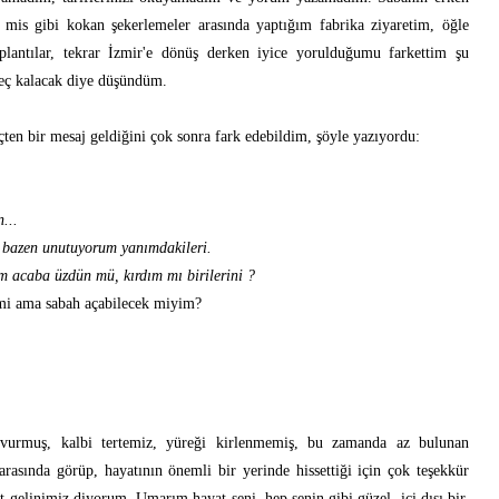
 mis gibi kokan şekerlemeler arasında yaptığım fabrika ziyaretim, öğle
plantılar, tekrar İzmir'e dönüş derken iyice yorulduğumu farkettim şu
ç kalacak diye düşündüm.
ten bir mesaj geldiğini çok sonra fark edebildim, şöyle yazıyordu:
...
i bazen unutuyorum yanımdakileri.
 acaba üzdün mü, kırdım mı birilerini ?
mi ama sabah açabilecek miyim?
e vurmuş, kalbi tertemiz, yüreği kirlenmemiş, bu zamanda az bulunan
arasında görüp, hayatının önemli bir yerinde hissettiği için çok teşekkür
 gelinimiz diyorum. Umarım hayat seni, hep senin gibi güzel, içi dışı bir,