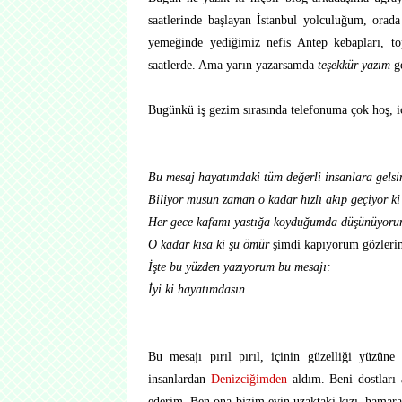
saatlerinde başlayan İstanbul yolculuğum, orada
yemeğinde yediğimiz nefis Antep kebapları, to
saatlerde. Ama yarın yazarsamda
teşekkür yazım
ge
Bugünkü iş gezim sırasında telefonuma çok hoş, iç
Bu mesaj hayatımdaki tüm değerli insanlara gelsin
Biliyor musun zaman o kadar hızlı akıp geçiyor k
Her gece kafamı yastığa koyduğumda düşünüyorum
O kadar kısa ki şu ömür
şimdi kapıyorum gözleri
İşte bu yüzden yazıyorum bu mesajı:
İyi ki hayatımdasın..
Bu mesajı pırıl pırıl, içinin güzelliği yüzün
insanlardan
Denizciğimden
aldım. Beni dostları 
ederim. Ben ona bizim evin uzaktaki kızı, hamarat