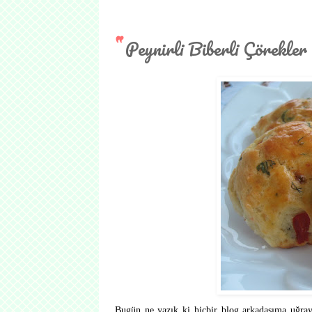
Peynirli Biberli Çörekler 
Bugün ne yazık ki hiçbir blog arkadaşıma uğra