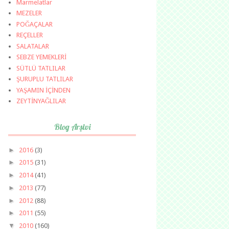
Marmelatlar
MEZELER
POĞAÇALAR
REÇELLER
SALATALAR
SEBZE YEMEKLERİ
SÜTLÜ TATLILAR
ŞURUPLU TATLILAR
YAŞAMIN İÇİNDEN
ZEYTİNYAĞLILAR
Blog Arşivi
►
2016
(3)
►
2015
(31)
►
2014
(41)
►
2013
(77)
►
2012
(88)
►
2011
(55)
▼
2010
(160)