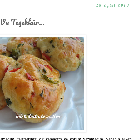
23 Eylül 2010
Ve Teşekkür...
yamadım, tariflerinizi okuyamadım ve yorum yazamadım. Sabahın erken