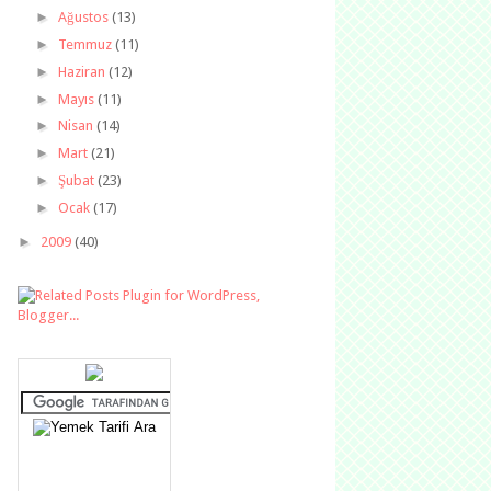
►
Ağustos
(13)
►
Temmuz
(11)
►
Haziran
(12)
►
Mayıs
(11)
►
Nisan
(14)
►
Mart
(21)
►
Şubat
(23)
►
Ocak
(17)
►
2009
(40)