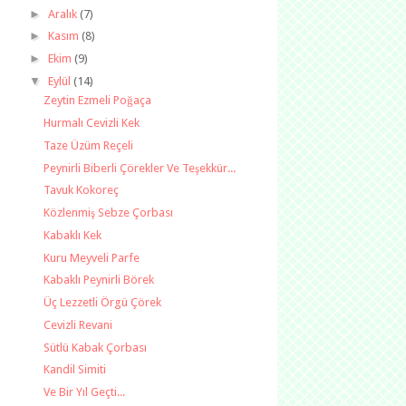
►
Aralık
(7)
►
Kasım
(8)
►
Ekim
(9)
▼
Eylül
(14)
Zeytin Ezmeli Poğaça
Hurmalı Cevizli Kek
Taze Üzüm Reçeli
Peynirli Biberli Çörekler Ve Teşekkür...
Tavuk Kokoreç
Közlenmiş Sebze Çorbası
Kabaklı Kek
Kuru Meyveli Parfe
Kabaklı Peynirli Börek
Üç Lezzetli Örgü Çörek
Cevizli Revani
Sütlü Kabak Çorbası
Kandil Simiti
Ve Bir Yıl Geçti...