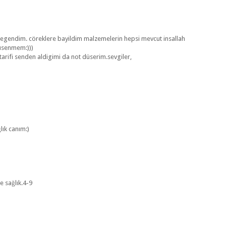
 begendim. cöreklere bayildim malzemelerin hepsi mevcut insallah
 üsenmem:)))
rifi senden aldigimi da not düserim.sevgiler,
lık canım:)
e sağlık.4-9