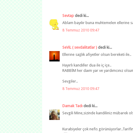
Sevtap
dedi ki...
Ablam bayılır buna muhtemelen ellerine s
8 Temmuz 2010 09:47
SeViL ( sevdalitatlar )
dedi ki...
Ellerıne sağlık afıyetler olsun bereketi ile..
Hayırlı kandıller dua ile iç içe..
RABBİM her daım yar ve yardımcınız olsun
Sevgiler..
8 Temmuz 2010 09:47
Damak Tadı
dedi ki...
Sevgili Mine,sizinde kandiliniz mübarek ol
Kurabiyeler çok nefis görünüyorlar..Tarifin