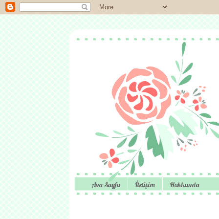
Ana Sayfa
İletişim
Hakkımda