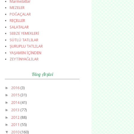
Marmelatlar
MEZELER
POĞAÇALAR
REÇELLER
SALATALAR
SEBZE YEMEKLERİ
SÜTLÜ TATLILAR
ŞURUPLU TATLILAR
YAŞAMIN İÇİNDEN
ZEYTİNYAĞLILAR
Blog Arşivi
►
2016
(3)
►
2015
(31)
►
2014
(41)
►
2013
(77)
►
2012
(88)
►
2011
(55)
▼
2010
(160)