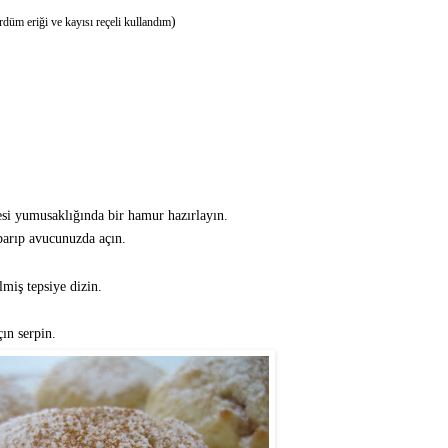
)
rdüm eriği ve kayısı reçeli kullandım
si yumusaklığında bir hamur hazırlayın.
arıp avucunuzda açın.
lmiş tepsiye dizin.
çın serpin.