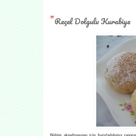
Reçel Dolgulu Kurabiye
Bölüm akreditasyonu için hazırladığımız raporun