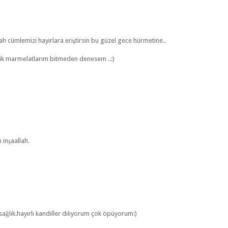
h cümlemizi hayırlara eriştirsin bu güzel gece hürmetine..
rik marmelatlarım bitmeden denesem ..:)
inşaallah.
ağlık.hayırlı kandıller dılıyorum çok öpüyorum:)