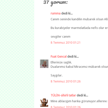
37 yorum:
rumma
dedi ki...
Canım seninde kandilin mubarek olsun Alla
Bu kurabiyeler marmelatlada nefis olur e
sevgiler canım
8 Temmuz 2010 01:21
Fuat Gencal
dedi ki...
Ellerinize sağlık.
Dualarımız kabul Miracımız mübarek olsun 
Saygılar.
8 Temmuz 2010 01:26
TÜLİN-sihirli tatlar
dedi ki...
Mine ablacığım harıka görunuyor.ellerıne s
8 Temmuz 2010 01:26