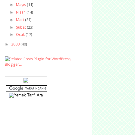
►
Mayıs
(11)
►
Nisan
(14)
►
Mart
(21)
►
Şubat
(23)
►
Ocak
(17)
►
2009
(40)