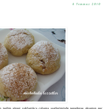
8 Temmuz 2010
 teslim süresi yaklaştıkça çalışma saatlerimizde neredeyse akşamın geç