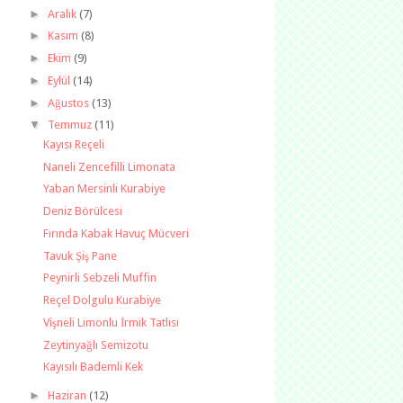
►
Aralık
(7)
►
Kasım
(8)
►
Ekim
(9)
►
Eylül
(14)
►
Ağustos
(13)
▼
Temmuz
(11)
Kayısı Reçeli
Naneli Zencefilli Limonata
Yaban Mersinli Kurabiye
Deniz Börülcesi
Fırında Kabak Havuç Mücveri
Tavuk Şiş Pane
Peynirli Sebzeli Muffin
Reçel Dolgulu Kurabiye
Vişneli Limonlu İrmik Tatlısı
Zeytinyağlı Semizotu
Kayısılı Bademli Kek
►
Haziran
(12)