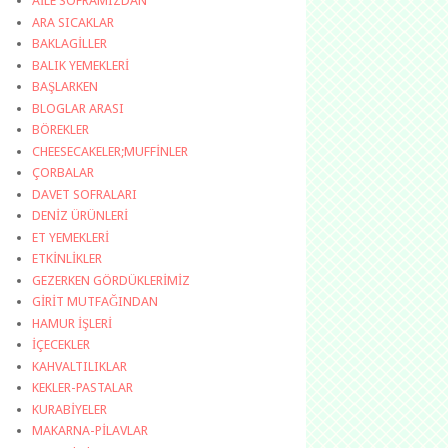
AİLE SOFRAMIZDAN
ARA SICAKLAR
BAKLAGİLLER
BALIK YEMEKLERİ
BAŞLARKEN
BLOGLAR ARASI
BÖREKLER
CHEESECAKELER;MUFFİNLER
ÇORBALAR
DAVET SOFRALARI
DENİZ ÜRÜNLERİ
ET YEMEKLERİ
ETKİNLİKLER
GEZERKEN GÖRDÜKLERİMİZ
GİRİT MUTFAĞINDAN
HAMUR İŞLERİ
İÇECEKLER
KAHVALTILIKLAR
KEKLER-PASTALAR
KURABİYELER
MAKARNA-PİLAVLAR