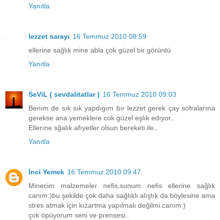
Yanıtla
lezzet sarayı
16 Temmuz 2010 08:59
ellerine sağlık mine abla çok güzel bir görüntü
Yanıtla
SeViL ( sevdalitatlar )
16 Temmuz 2010 09:03
Benım de sık sık yapdıgım bır lezzet gerek çay sofralarına
gerekse ana yemeklere cok güzel eşlık edıyor..
Ellerıne sğalık afıyetler olsun bereketi ile..
Yanıtla
İnci Yemek
16 Temmuz 2010 09:47
Minecim malzemeler nefis,sunum nefis ellerine sağlık
canım:)bu şekilde çok daha sağlıklı alıştık da böylesine ama
stres atmak için kızartma yapılmalı değilmi canım:)
çok öpüyorum seni ve prensesi..