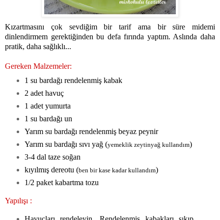
Kızartmasını çok sevdiğim bir tarif ama bir süre midemi
dinlendirmem gerektiğinden bu defa fırında yaptım. Aslında daha
pratik, daha sağlıklı...
Gereken Malzemeler:
1 su bardağı rendelenmiş kabak
2 adet havuç
1 adet yumurta
1 su bardağı un
Yarım su bardağı rendelenmiş beyaz peynir
Yarım su bardağı sıvı yağ (
)
yemeklik zeytinyağ kullandım
3-4 dal taze soğan
kıyılmış dereotu (
)
ben bir kase kadar kullandım
1/2 paket kabartma tozu
Yapılışı :
Havuçları rendeleyin. Rendelenmiş kabakları sıkıp,