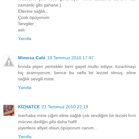
zamanki gibi şahane:).
Ellerine sağlık..
Çook öpüyorum.
Sevgiler..
aslı
Yanıtla
Mimosa Café
19 Temmuz 2010 17:47
fırında pişen yemekler beni gayet mutlu ediyor, kızartmayı
hiç aramıyorum, bence bu nefis bir lezzet olmuş. eline
sağlık sevgili mine.
Yanıtla
KİZHATCE
21 Temmuz 2010 22:19
merhaba mine ciğim eline sağlık çok sevdiğim bir lezzet fırın
mücver,dediğin gibi daha hafif...
yiyenlere afiyet olsun,öpüyorum canım...
Yanıtla