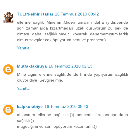
TÜLİN-sihirli tatlar
16 Temmuz 2010 00:42
ellerıne sağlık Minemm.Miden umarım daha ıyıdır.bende
son zamanlarda kızartmadan uzak duruyorum.Bu sekılde
olması daha sağlıklı.havuc koyarak denememıştım.farklı
olmus sevgıler cok öpüyorum senı ve prensesı:)
Yanıtla
Mutfaktakiruya
16 Temmuz 2010 02:13
Mine ciğim ellerine sağlık.Bende fırında yapıyorum sağlıklı
oluyor diye .Sevgilerimle.
Yanıtla
kalpkurabiye
16 Temmuz 2010 08:43
ablacımm ellerine sağlıkkk:))) bencede fırınlanmışı daha
sağlıklı:))
mügeciğimi ve seni öpüyorum kocamann:))