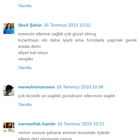
Yanıtla
Sevil Şahin
16 Temmuz 2010 10:02
minecim ellerine sağlık çok güzel olmuş
kızartması ols daha iyiydi ama fırındada yapmak gerek
arada demi
afiyet bal olsun
sevgiler
Yanıtla
memolininannesi
16 Temmuz 2010 10:08
çok lezzetlı ve saglıklı gozukuyor ellerınıze saglık
Yanıtla
sarımutfak-hande
16 Temmuz 2010 10:21
ımmm sunum şahane eminim lezzetide öyledir
ellerin dert görmesin canım