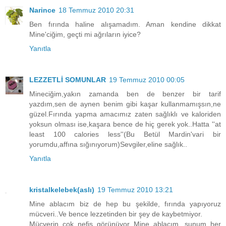
Narince
18 Temmuz 2010 20:31
Ben fırında haline alışamadım. Aman kendine dikkat
Mine'ciğim, geçti mi ağrıların iyice?
Yanıtla
LEZZETLİ SOMUNLAR
19 Temmuz 2010 00:05
Mineciğim,yakın zamanda ben de benzer bir tarif
yazdım,sen de aynen benim gibi kaşar kullanmamışsın,ne
güzel.Fırında yapma amacımız zaten sağlıklı ve kaloriden
yoksun olması ise,kaşara bence de hiç gerek yok..Hatta ''at
least 100 calories less''(Bu Betül Mardin'vari bir
yorumdu,affına sığınıyorum)Sevgiler,eline sağlık..
Yanıtla
kristalkelebek(aslı)
19 Temmuz 2010 13:21
Mine ablacım biz de hep bu şekilde, fırında yapıyoruz
mücveri..Ve bence lezzetinden bir şey de kaybetmiyor.
Mücverin çok nefis görünüyor Mine ablacım, sunum her