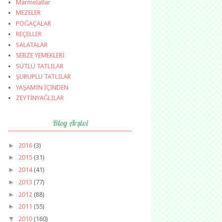
Marmelatlar
MEZELER
POĞAÇALAR
REÇELLER
SALATALAR
SEBZE YEMEKLERİ
SÜTLÜ TATLILAR
ŞURUPLU TATLILAR
YAŞAMIN İÇİNDEN
ZEYTİNYAĞLILAR
Blog Arşivi
►
2016
(3)
►
2015
(31)
►
2014
(41)
►
2013
(77)
►
2012
(88)
►
2011
(55)
▼
2010
(160)