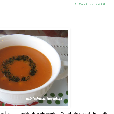
8 Haziran 2010
a İzmir' i hissedilir derecede serinletti. Yaz sebzeleri, soğuk, hafif tatlı