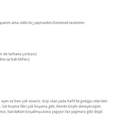
e yaparım ama sütlü hiç yapmadım.Denemek lazımmm
m de tarhana çorbası:)
ne iyi bak lütfen:)
 eşim ve ben çok severiz. Grip olan yada hafif kırgınlığpı olan kim
. Süt koyma fikri çok hoşuma gitti. Bende böyle deneyeceğim.
ğmur, bardaktan boşalmışcasına yağıyor.Yaz yağmuru gibi değil.