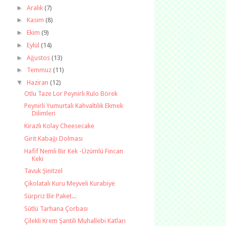
►
Aralık
(7)
►
Kasım
(8)
►
Ekim
(9)
►
Eylül
(14)
►
Ağustos
(13)
►
Temmuz
(11)
▼
Haziran
(12)
Otlu Taze Lor Peynirli Rulo Börek
Peynirli Yumurtalı Kahvaltılık Ekmek
Dilimleri
Kirazlı Kolay Cheesecake
Girit Kabağı Dolması
Hafif Nemli Bir Kek -Üzümlü Fincan
Keki
Tavuk Şinitzel
Çikolatalı Kuru Meyveli Kurabiye
Sürpriz Bir Paket...
Sütlü Tarhana Çorbası
Çilekli Krem Şantili Muhallebi Katları