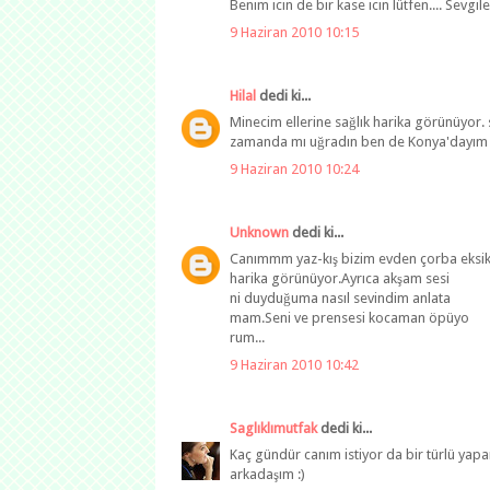
Benim icin de bir kase icin lütfen.... Sevgil
9 Haziran 2010 10:15
Hilal
dedi ki...
Minecim ellerine sağlık harika görünüyor.
zamanda mı uğradın ben de Konya'dayım 
9 Haziran 2010 10:24
Unknown
dedi ki...
Canımmm yaz-kış bizim evden çorba eksik 
harika görünüyor.Ayrıca akşam sesi
ni duyduğuma nasıl sevindim anlata
mam.Seni ve prensesi kocaman öpüyo
rum...
9 Haziran 2010 10:42
Saglıklımutfak
dedi ki...
Kaç gündür canım istiyor da bir türlü yapa
arkadaşım :)