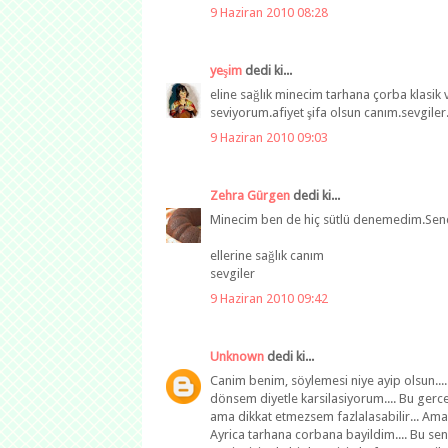
9 Haziran 2010 08:28
yeşim
dedi ki...
eline sağlık minecim tarhana çorba klasik 
seviyorum.afiyet şifa olsun canım.sevgiler
9 Haziran 2010 09:03
Zehra Gürgen
dedi ki...
Minecim ben de hiç sütlü denemedim.Sen
ellerine sağlık canım
sevgiler
9 Haziran 2010 09:42
Unknown
dedi ki...
Canim benim, söylemesi niye ayip olsun....
dönsem diyetle karsilasiyorum.... Bu gercek
ama dikkat etmezsem fazlalasabilir... Ama 
Ayrica tarhana corbana bayildim.... Bu sen