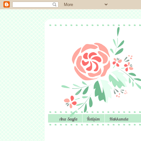
Ana Sayfa
İletişim
Hakkımda