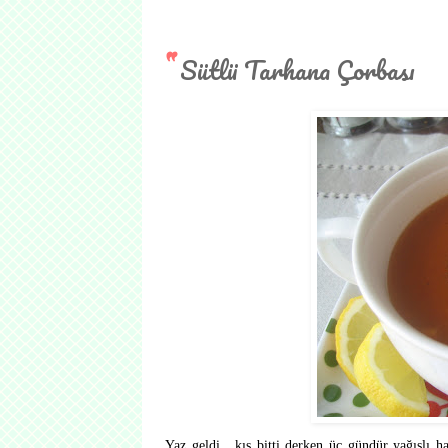
Sütlü Tarhana Çorbası
Yaz geldi , kış bitti derken üç gündür yağışlı hav