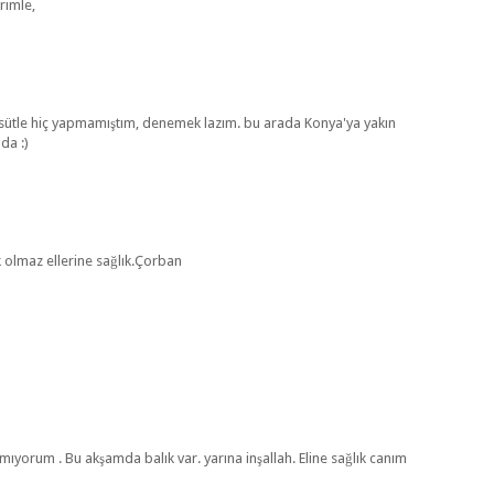
erimle,
 sütle hiç yapmamıştım, denemek lazım. bu arada Konya'ya yakın
da :)
olmaz ellerine sağlık.Çorban
mıyorum . Bu akşamda balık var. yarına inşallah. Eline sağlık canım