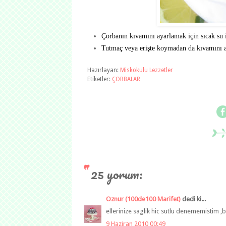
Çorbanın kıvamını ayarlamak için sıcak su i
Tutmaç veya erişte koymadan da kıvamını aya
Hazırlayan:
Miskokulu Lezzetler
Etiketler:
ÇORBALAR
25 yorum:
Oznur (100de100 Marifet)
dedi ki...
ellerinize saglik hic sutlu denememistim ,
9 Haziran 2010 00:49