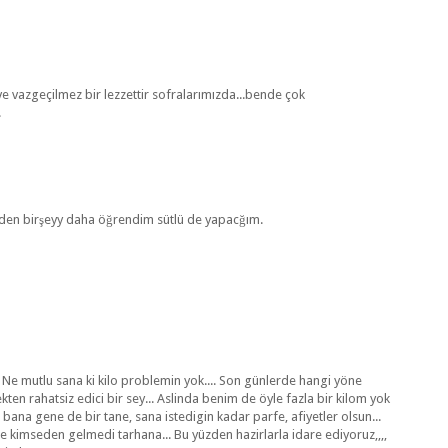
ve vazgeçilmez bir lezzettir sofralarımızda...bende çok
.
den birşeyy daha öğrendim sütlü de yapacğım.
 Ne mutlu sana ki kilo problemin yok.... Son günlerde hangi yöne
ten rahatsiz edici bir sey... Aslinda benim de öyle fazla bir kilom yok
bana gene de bir tane, sana istedigin kadar parfe, afiyetler olsun...
e kimseden gelmedi tarhana... Bu yüzden hazirlarla idare ediyoruz,,,,