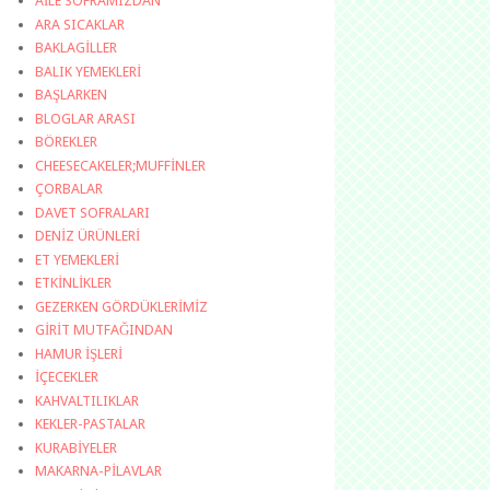
AİLE SOFRAMIZDAN
ARA SICAKLAR
BAKLAGİLLER
BALIK YEMEKLERİ
BAŞLARKEN
BLOGLAR ARASI
BÖREKLER
CHEESECAKELER;MUFFİNLER
ÇORBALAR
DAVET SOFRALARI
DENİZ ÜRÜNLERİ
ET YEMEKLERİ
ETKİNLİKLER
GEZERKEN GÖRDÜKLERİMİZ
GİRİT MUTFAĞINDAN
HAMUR İŞLERİ
İÇECEKLER
KAHVALTILIKLAR
KEKLER-PASTALAR
KURABİYELER
MAKARNA-PİLAVLAR