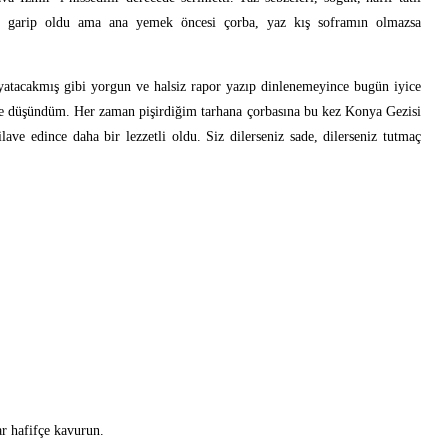
az garip oldu ama ana yemek öncesi çorba, yaz kış soframın olmazsa
 yatacakmış gibi yorgun ve halsiz rapor yazıp dinlenemeyince bugün iyice
diye düşündüm. Her zaman pişirdiğim tarhana çorbasına bu kez Konya Gezisi
ave edince daha bir lezzetli oldu. Siz dilerseniz sade, dilerseniz tutmaç
ar hafifçe kavurun.