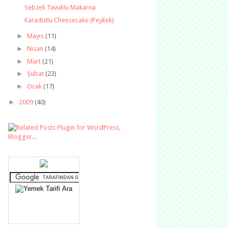
Sebzeli Tavuklu Makarna
Karadutlu Cheesecake (Peykek)
►
Mayıs
(11)
►
Nisan
(14)
►
Mart
(21)
►
Şubat
(23)
►
Ocak
(17)
►
2009
(40)