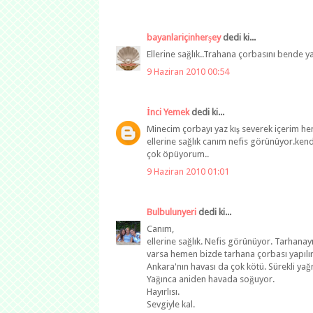
bayanlariçinherşey
dedi ki...
Ellerine sağlık..Trahana çorbasını bend
9 Haziran 2010 00:54
İnci Yemek
dedi ki...
Minecim çorbayı yaz kış severek içerim he
ellerine sağlık canım nefis görünüyor.kendi
çok öpüyorum..
9 Haziran 2010 01:01
Bulbulunyeri
dedi ki...
Canım,
ellerine sağlık. Nefis görünüyor. Tarhanayı
varsa hemen bizde tarhana çorbası yapılır
Ankara'nın havası da çok kötü. Sürekli ya
Yağınca aniden havada soğuyor.
Hayırlısı.
Sevgiyle kal.