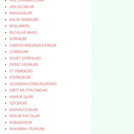
AİLE SOFRAMIZDAN
ARA SICAKLAR
BAKLAGİLLER
BALIK YEMEKLERİ
BAŞLARKEN
BLOGLAR ARASI
BÖREKLER
CHEESECAKELER;MUFFİNLER
ÇORBALAR
DAVET SOFRALARI
DENİZ ÜRÜNLERİ
ET YEMEKLERİ
ETKİNLİKLER
GEZERKEN GÖRDÜKLERİMİZ
GİRİT MUTFAĞINDAN
HAMUR İŞLERİ
İÇECEKLER
KAHVALTILIKLAR
KEKLER-PASTALAR
KURABİYELER
MAKARNA-PİLAVLAR