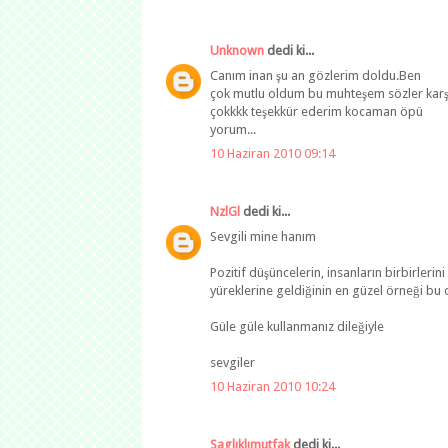
Unknown
dedi ki...
Canım inan şu an gözlerim doldu.Ben
çok mutlu oldum bu muhteşem sözler kar
çokkkk teşekkür ederim kocaman öpü
yorum...
10 Haziran 2010 09:14
NzlGl
dedi ki...
Sevgili mine hanım
Pozitif düşüncelerin, insanların birbirleri
yüreklerine geldiğinin en güzel örneği bu 
Güle güle kullanmanız dileğiyle
sevgiler
10 Haziran 2010 10:24
Saglıklımutfak
dedi ki...