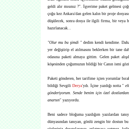
geldi alır mısınız ?". İşyerime paket gelmesi ço
çoğu kez Ankara'dan gelen kalın bir proje dosyası
düşülecek, sonra dosya ile ilgili firma, bir veya
hazırlanacak...
"Olur mu bu şimdi "
dedim kendi kendime. Daha 
yer değiştirip el atılmasını beklerken bir tane 
odasına paketi almaya gittim. Gelen paket alış
köşesinden çoğumuzun bildiği bir Canın ismi göz
Paketi gönderen, her tarifime içten yorumlar bır
bildiği Sevgili
Derya
'ydı. İçine yazdığı notta "
eli
gönderiyorum. Sende benim için özel dostlardans
anarsın
" yazıyordu.
Beni sadece bloğuma yazdığım yazılardan tanıya
dünyasından tanıyan, gönlü zengin bir dostun bu
sözleriniz duygularınızı anlatmaya yetmez, kelim