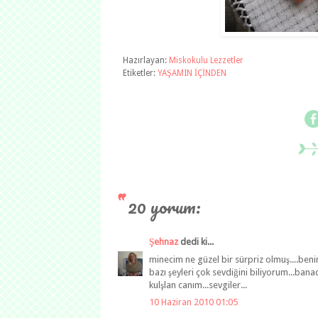
Hazırlayan:
Miskokulu Lezzetler
Etiketler:
YAŞAMIN İÇİNDEN
20 yorum:
Şehnaz
dedi ki...
minecim ne güzel bir sürpriz olmuş....ben
bazı şeyleri çok sevdiğini biliyorum...bana
kulşlan canım...sevgiler...
10 Haziran 2010 01:05