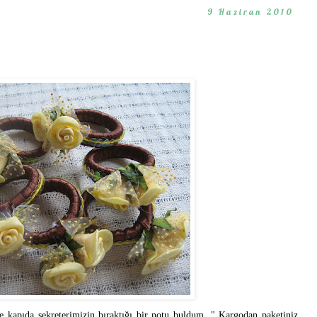
9 Haziran 2010
 kapıda sekreterimizin bıraktığı bir notu buldum. " Kargodan paketiniz