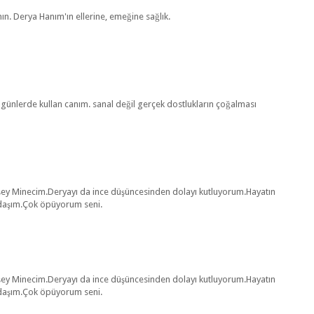
nın. Derya Hanım'ın ellerine, emeğine sağlık.
 günlerde kullan canım. sanal değil gerçek dostlukların çoğalması
r şey Minecim.Deryayı da ince düşüncesinden dolayı kutluyorum.Hayatın
adaşım.Çok öpüyorum seni.
r şey Minecim.Deryayı da ince düşüncesinden dolayı kutluyorum.Hayatın
adaşım.Çok öpüyorum seni.