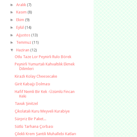
►
Aralık
(7)
►
Kasım
(8)
►
Ekim
(9)
►
Eylül
(14)
►
Ağustos
(13)
►
Temmuz
(11)
▼
Haziran
(12)
Otlu Taze Lor Peynirli Rulo Börek
Peynirli Yumurtalı Kahvaltılık Ekmek
Dilimleri
Kirazlı Kolay Cheesecake
Girit Kabağı Dolması
Hafif Nemli Bir Kek -Üzümlü Fincan
Keki
Tavuk Şinitzel
Çikolatalı Kuru Meyveli Kurabiye
Sürpriz Bir Paket...
Sütlü Tarhana Çorbası
Çilekli Krem Şantili Muhallebi Katları