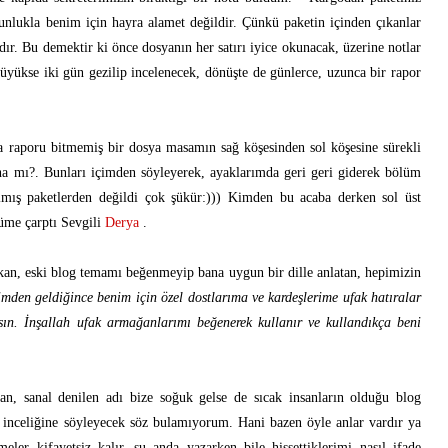
ğunlukla benim için hayra alamet değildir. Çünkü paketin içinden çıkanlar
dır. Bu demektir ki önce dosyanın her satırı iyice okunacak, üzerine notlar
 büyükse iki gün gezilip incelenecek, dönüşte de günlerce, uzunca bir rapor
raporu bitmemiş bir dosya masamın sağ köşesinden sol köşesine sürekli
daha mı?. Bunları içimden söyleyerek, ayaklarımda geri geri giderek bölüm
ılmış paketlerden değildi çok şükür:))) Kimden bu acaba derken sol üst
üme çarptı Sevgili
Derya
.
akan, eski blog temamı beğenmeyip bana uygun bir dille anlatan, hepimizin
mden geldiğince benim için özel dostlarıma ve kardeşlerime ufak hatıralar
ın. İnşallah ufak armağanlarımı beğenerek kullanır ve kullandıkça beni
n, sanal denilen adı bize soğuk gelse de sıcak insanların olduğu blog
 inceliğine söyleyecek söz bulamıyorum. Hani bazen öyle anlar vardır ya
eler kifayetsiz kalır, şu anda yazarken bile hissettiklerimi nasıl ifade