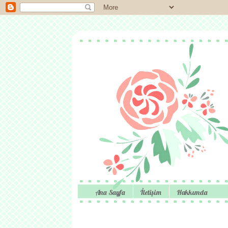
Ana Sayfa
İletişim
Hakkımda