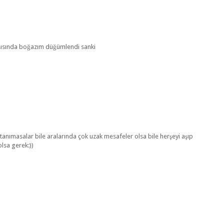
şısında boğazım düğümlendi sanki
ni tanımasalar bile aralarında çok uzak mesafeler olsa bile herşeyi aşıp
olsa gerek:))