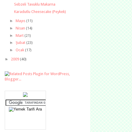
Sebzeli Tavuklu Makarna
Karadutlu Cheesecake (Peykek)
►
Mayıs
(11)
►
Nisan
(14)
►
Mart
(21)
►
Şubat
(23)
►
Ocak
(17)
►
2009
(40)