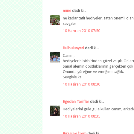
mine
dedi ki...
ne kadar tatlı hediyeler, zaten önemli ol
sevgiler
10 Haziran 2010 07:50
Bulbulunyeri
dedi ki...
Canım,
hediyelerin birbirinden güzel ve şık. Onları
Sanal alemin dostluklarının gerçekten çok
Onunda yüreğine ve emeğine sağlık.
Sevgiyle kal.
10 Haziran 2010 08:30
Egeden Tarifler
dedi ki...
Hediyelerini güle güle kullan canım, arkada
10 Haziran 2010 08:35
Birsel ve İrem
dedi ki...