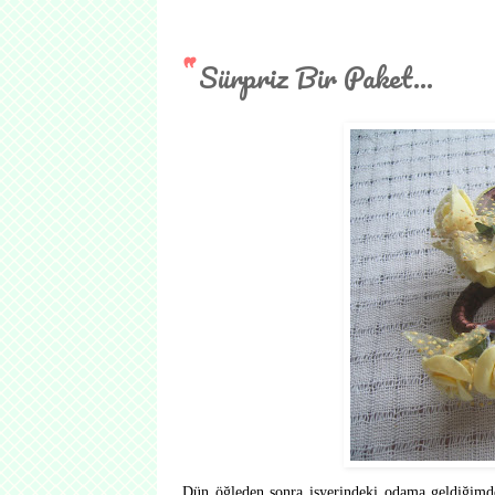
Sürpriz Bir Paket...
Dün öğleden sonra işyerindeki odama geldiğimde