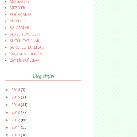
Marmelatlar
MEZELER
POĞAÇALAR
REÇELLER
SALATALAR
SEBZE YEMEKLERİ
SÜTLÜ TATLILAR
ŞURUPLU TATLILAR
YAŞAMIN İÇİNDEN
ZEYTİNYAĞLILAR
Blog Arşivi
►
2016
(3)
►
2015
(31)
►
2014
(41)
►
2013
(77)
►
2012
(88)
►
2011
(55)
▼
2010
(160)