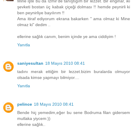
Mine işte bu da İzmir'de tanıştığım bir lezzet. Bir enginar, iki
şevketi bostan üç kabak çiçeği dolması !! hemde peynirli ki
ben peynirliye bayılırım !!
Ama itiraf ediyorum ekrana bakarken " ama olmaz ki Mine
olmaz ki" dedim ..
ellerine sağlık canım, benim içinde ye ama ciddiyim !
Yanıtla
saniyesultan
18 Mayıs 2010 08:41
tadını merak ettiğim bir lezzet.bizim buralarda olmuyor
olsada kimse yapmayı bilmiyor....
Yanıtla
pelince
18 Mayıs 2010 08:41
Bende hiç yemedim,eğer bu sene Bodruma filan gidersem
mutlaka yiycem:))
ellerine sağlık..