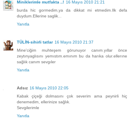
Miniklerimle mutfakta ..!
16 Mayıs 2010 21:21
burda hic gormedim,ya da dikkat mi etmedim.Ilk defa
duydum.Ellerine saglik...
Yanıtla
TÜLİN-sihirli tatlar
16 Mayıs 2010 21:37
Mine'ciğim muhteşem görunuyor canım.yıllar önce
zeytınyaglısını yemıstım.emınım bu da harıka olur.ellerıne
sağlık canım sevgıler
Yanıtla
Adsız
16 Mayıs 2010 22:05
Kabak çiçeği dolmasını çok severim ama peynirli hiç
denemedim, ellerinize sağlık.
Sevgilerimle
Yanıtla