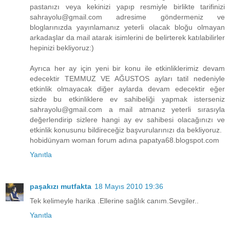
pastanızı veya kekinizi yapıp resmiyle birlikte tarifinizi
sahrayolu@gmail.com adresime göndermeniz ve
bloglarınızda yayınlamanız yeterli olacak bloğu olmayan
arkadaşlar da mail atarak isimlerini de belirterek katılabilirler
hepinizi bekliyoruz:)
Ayrıca her ay için yeni bir konu ile etkinliklerimiz devam
edecektir TEMMUZ VE AĞUSTOS ayları tatil nedeniyle
etkinlik olmayacak diğer aylarda devam edecektir eğer
sizde bu etkinliklere ev sahibeliği yapmak isterseniz
sahrayolu@gmail.com a mail atmanız yeterli sırasıyla
değerlendirip sizlere hangi ay ev sahibesi olacağınızı ve
etkinlik konusunu bildireceğiz başvurularınızı da bekliyoruz.
hobidünyam woman forum adına papatya68.blogspot.com
Yanıtla
paşakızı mutfakta
18 Mayıs 2010 19:36
Tek kelimeyle harika .Ellerine sağlık canım.Sevgiler..
Yanıtla