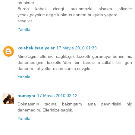
bir nimet
Burda kabak cicegi bulunmazki alsakta afiyetle
yesek,peynirle degisik olmus annem bulgurla yapardi
sevgiler
Yanıtla
kelebeklisaniyeler
17 Mayıs 2010 01:39
Mine'cigim ellerine saglik,çok lezzetli gorunuyor,benim hiç
denemedigim lezzetler'den bir tanesi insallah bir gun
denerim...afiyetler olsun canim,sevgiler.
Yanıtla
humeyra
17 Mayıs 2010 02:12
Dolmasının tadına bakmıştım ama peynirlisini hiç
denemedim. Ellerinize sağlık.
Yanıtla