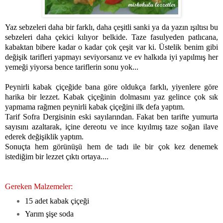
Yaz sebzeleri daha bir farklı, daha çeşitli sanki ya da yazın ışıltısı bu
sebzeleri daha çekici kılıyor belkide. Taze fasulyeden patlıcana,
kabaktan bibere kadar o kadar çok çeşit var ki. Üstelik benim gibi
değişik tarifleri yapmayı seviyorsanız ve ev halkıda iyi yapılmış her
yemeği yiyorsa bence tariflerin sonu yok...
Peynirli kabak çiçeğide bana göre oldukça farklı, yiyenlere göre
harika bir lezzet. Kabak çiçeğinin dolmasını yaz gelince çok sık
yapmama rağmen peynirli kabak çiçeğini ilk defa yaptım.
Tarif Sofra Dergisinin eski sayılarından. Fakat ben tarifte yumurta
sayısını azaltarak, içine dereotu ve ince kıyılmış taze soğan ilave
ederek değişiklik yaptım.
Sonuçta hem görünüşü hem de tadı ile bir çok kez denemek
istediğim bir lezzet çıktı ortaya....
Gereken Malzemeler:
15 adet kabak çiçeği
Yarım şişe soda