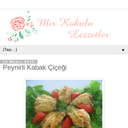
▼
16 Mayıs 2010
Peynirli Kabak Çiçeği