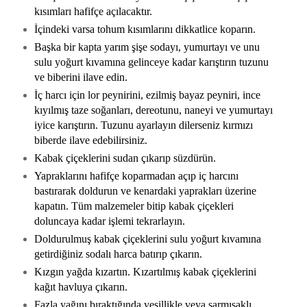
kısımları hafifçe açılacaktır.
İçindeki varsa tohum kısımlarını dikkatlice koparın.
Başka bir kapta yarım şişe sodayı, yumurtayı ve unu
sulu yoğurt kıvamına gelinceye kadar karıştırın tuzunu
ve biberini ilave edin.
İç harcı için lor peynirini, ezilmiş bayaz peyniri, ince
kıyılmış taze soğanları, dereotunu, naneyi ve yumurtayı
iyice karıştırın. Tuzunu ayarlayın dilerseniz kırmızı
biberde ilave edebilirsiniz.
Kabak çiçeklerini sudan çıkarıp süzdürün.
Yapraklarını hafifçe koparmadan açıp iç harcını
bastırarak doldurun ve kenardaki yaprakları üzerine
kapatın. Tüm malzemeler bitip kabak çiçekleri
doluncaya kadar işlemi tekrarlayın.
Doldurulmuş kabak çiçeklerini sulu yoğurt kıvamına
getirdiğiniz sodalı harca batırıp çıkarın.
Kızgın yağda kızartın. Kızartılmış kabak çiçeklerini
kağıt havluya çıkarın.
Fazla yağını bıraktığında yeşillikle veya sarmısaklı