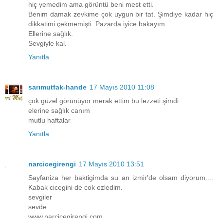
hiç yemedim ama görüntü beni mest etti.
Benim damak zevkime çok uygun bir tat. Şimdiye kadar hiç
dikkatimi çekmemişti. Pazarda iyice bakayım.
Ellerine sağlık.
Sevgiyle kal.
Yanıtla
sarımutfak-hande
17 Mayıs 2010 11:08
çok güzel görünüyor merak ettim bu lezzeti şimdi
elerine sağlık canım
mutlu haftalar
Yanıtla
narcicegirengi
17 Mayıs 2010 13:51
Sayfaniza her baktigimda su an izmir'de olsam diyorum....
Kabak cicegini de cok ozledim.
sevgiler
sevde
www.narcicegirengi.com