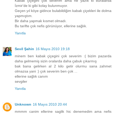
Kabak çiçeğini çok severim ama ne yazık ki buralarda
İzmir'de ki gibi kolay bulunmuyor.
Geçen yıl köye gidince bulabildiğim kabak çiçekleri ile dolma
yapmıştım.
Bir daha yapmak kısmet olmadı.
Bu tarifte çok nefis görünüyor, ellerine sağlık.
Yanıtla
Sevil Şahin
16 Mayıs 2010 19:18
minem ben kabak çiçegini çok severim :( bizim pazarda
daha gelmemiş sizin oralarda daha çabuk çıkarmış
bak bana gelirken al 2 kilo getir olurmu sana zahmet
olmazsa yani :) çok severim ben çok ...
ellerine sağlık canım
sevgiler
Yanıtla
Unknown
16 Mayıs 2010 20:44
mmmm canim ellerine saglik hic denemedim ama nefis