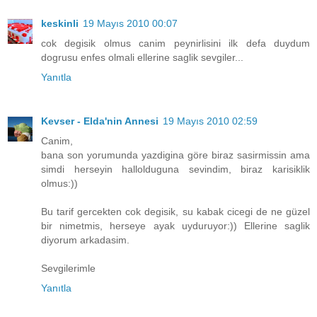
keskinli
19 Mayıs 2010 00:07
cok degisik olmus canim peynirlisini ilk defa duydum
dogrusu enfes olmali ellerine saglik sevgiler...
Yanıtla
Kevser - Elda'nin Annesi
19 Mayıs 2010 02:59
Canim,
bana son yorumunda yazdigina göre biraz sasirmissin ama
simdi herseyin hallolduguna sevindim, biraz karisiklik
olmus:))
Bu tarif gercekten cok degisik, su kabak cicegi de ne güzel
bir nimetmis, herseye ayak uyduruyor:)) Ellerine saglik
diyorum arkadasim.
Sevgilerimle
Yanıtla