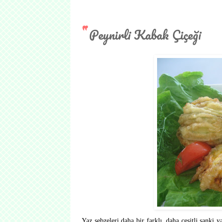
Peynirli Kabak Çiçeği
Yaz sebzeleri daha bir farklı, daha çeşitli sanki y