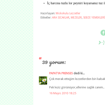
İç harcına tuzlu lor peyniri koyarsanız tuz 
Hazırlayan:
Miskokulu Lezzetler
Etiketler:
ARA SICAKLAR
,
MEZELER
,
SEBZE YEMEKLERİ
39 yorum:
PAPATYA PRENSES
dedi ki...
Çok merak etteğim lezzetlerden biri kabak
Pek leziz görünüyor,ellerine sağlık canım..
16 Mayıs 2010 18:25