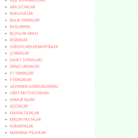
AİLE SOFRAMIZDAN
ARA SICAKLAR
BAKLAGİLLER
BALIK YEMEKLERİ
BAŞLARKEN
BLOGLAR ARASI
BÖREKLER
CHEESECAKELER;MUFFİNLER
ÇORBALAR
DAVET SOFRALARI
DENİZ ÜRÜNLERİ
ET YEMEKLERİ
ETKİNLİKLER
GEZERKEN GÖRDÜKLERİMİZ
GİRİT MUTFAĞINDAN
HAMUR İŞLERİ
İÇECEKLER
KAHVALTILIKLAR
KEKLER-PASTALAR
KURABİYELER
MAKARNA-PİLAVLAR