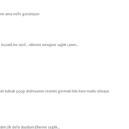
dim ama nefis görünüyor
zetli bir tarif... ellerine emeğine sağlık canm...
im kabak çiçeği dolmasının resmini görmek bile beni mutlu olmaya
m.Ilk defa duydum.Ellerine saglik...