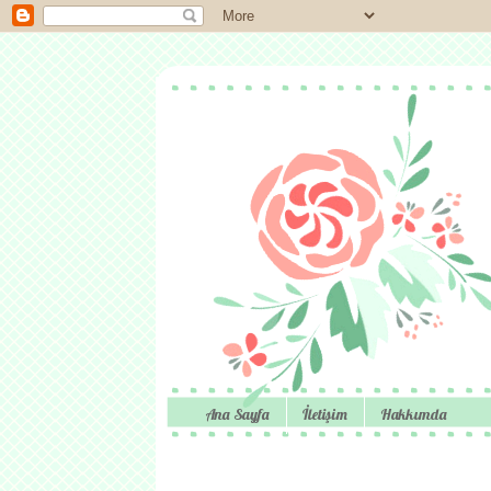
Ana Sayfa
İletişim
Hakkımda