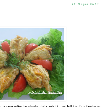
16 Mayıs 2010
a da yazın ışıltısı bu sebzeleri daha çekici kılıyor belkide. Taze fasulyeden