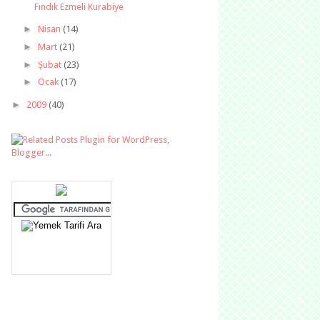
Fındık Ezmeli Kurabiye
►
Nisan
(14)
►
Mart
(21)
►
Şubat
(23)
►
Ocak
(17)
►
2009
(40)