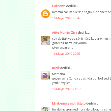
Unknown
dedi ki...
mmmm canim ellerine saglik hic deneme
16 Mayıs 2010 20:44
Atike Momini Ziya
dedi ki...
çok değişik vede görüntüsü kadar wminim lez
güzel bir hafta diliyorum...
içten sevgiler...
16 Mayıs 2010 20:53
minik
dedi ki...
Merhaba
geçen sene Cunda adasında bol bol yediğ
yetti.Sevgiler
16 Mayıs 2010 21:17
Miniklerimle mutfakta ..!
dedi ki...
burda hic gormedim,ya da dikkat mi etmedi