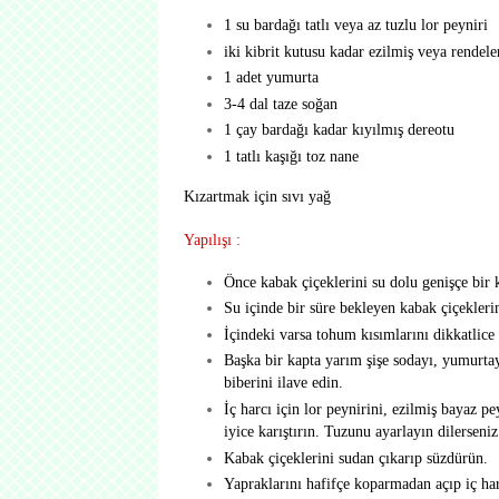
1 su bardağı tatlı veya az tuzlu lor peyniri
iki kibrit kutusu kadar ezilmiş veya rendel
1 adet yumurta
3-4 dal taze soğan
1 çay bardağı kadar kıyılmış dereotu
1 tatlı kaşığı toz nane
Kızartmak için sıvı yağ
Yapılışı :
Önce kabak çiçeklerini su dolu genişçe bir 
Su içinde bir süre bekleyen kabak çiçeklerini
İçindeki varsa tohum kısımlarını dikkatlice
Başka bir kapta yarım şişe sodayı, yumurtay
biberini ilave edin.
İç harcı için lor peynirini, ezilmiş bayaz p
iyice karıştırın. Tuzunu ayarlayın dilerseniz
Kabak çiçeklerini sudan çıkarıp süzdürün.
Yapraklarını hafifçe koparmadan açıp iç har