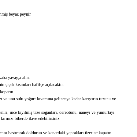
enmiş beyaz peynir
kaba yavaşça alın.
n çiçek kısımları hafifçe açılacaktır.
 koparın.
ı ve unu sulu yoğurt kıvamına gelinceye kadar karıştırın tuzunu ve
eyniri, ince kıyılmış taze soğanları, dereotunu, naneyi ve yumurtayı
 kırmızı biberde ilave edebilirsiniz.
cını bastırarak doldurun ve kenardaki yaprakları üzerine kapatın.