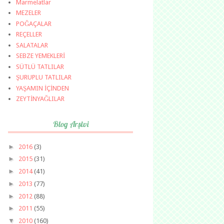
Marmelatlar
MEZELER
POĞAÇALAR
REÇELLER
SALATALAR
SEBZE YEMEKLERİ
SÜTLÜ TATLILAR
ŞURUPLU TATLILAR
YAŞAMIN İÇİNDEN
ZEYTİNYAĞLILAR
Blog Arşivi
►
2016
(3)
►
2015
(31)
►
2014
(41)
►
2013
(77)
►
2012
(88)
►
2011
(55)
▼
2010
(160)