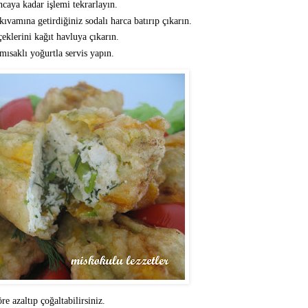
caya kadar işlemi tekrarlayın.
ıvamına getirdiğiniz sodalı harca batırıp çıkarın.
eklerini kağıt havluya çıkarın.
rmısaklı yoğurtla servis yapın.
e azaltıp çoğaltabilirsiniz.