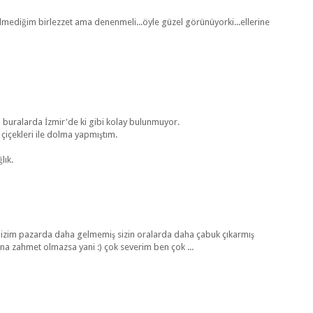
ilmediğim birlezzet ama denenmeli...öyle güzel görünüyorki...ellerine
i buralarda İzmir'de ki gibi kolay bulunmuyor.
çiçekleri ile dolma yapmıştım.
lık.
bizim pazarda daha gelmemiş sizin oralarda daha çabuk çıkarmış
ana zahmet olmazsa yani :) çok severim ben çok ...