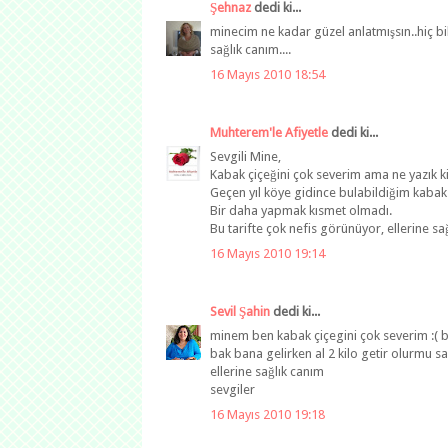
Şehnaz
dedi ki...
minecim ne kadar güzel anlatmışsın..hiç b
sağlık canım....
16 Mayıs 2010 18:54
Muhterem'le Afiyetle
dedi ki...
Sevgili Mine,
Kabak çiçeğini çok severim ama ne yazık k
Geçen yıl köye gidince bulabildiğim kabak 
Bir daha yapmak kısmet olmadı.
Bu tarifte çok nefis görünüyor, ellerine sağ
16 Mayıs 2010 19:14
Sevil Şahin
dedi ki...
minem ben kabak çiçegini çok severim :( 
bak bana gelirken al 2 kilo getir olurmu s
ellerine sağlık canım
sevgiler
16 Mayıs 2010 19:18