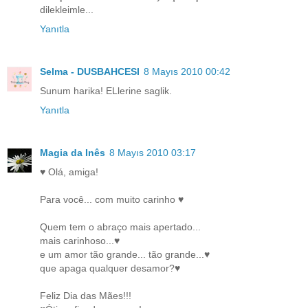
dilekleimle...
Yanıtla
Selma - DUSBAHCESI
8 Mayıs 2010 00:42
Sunum harika! ELlerine saglik.
Yanıtla
Magia da Inês
8 Mayıs 2010 03:17
♥ Olá, amiga!
Para você... com muito carinho ♥
Quem tem o abraço mais apertado...
mais carinhoso...♥
e um amor tão grande... tão grande...♥
que apaga qualquer desamor?♥
Feliz Dia das Mães!!!