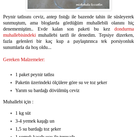
Peynir tatlısını ceviz, antep fıstığı ile bazende tahin ile süsleyerek
sunmuştum, ama bloglarda gördüğüm muhallebili olanını hiç
denememiştim.. Evde kalan son paketi bu kez
dondurma
muhallebisindeki
muhallebi tarifi ile denedim. Tepsiye dizerken,
fazla gelenleri bir kaç kup a paylaştırınca tek porsiyonluk
sunumlarla da hoş oldu...
Gereken Malzemeler:
1 paket peynir tatlısı
Paketin üzerindeki ölçülere göre su ve toz şeker
Yarım su bardağı dövülmüş ceviz
Muhallebi için :
1 kg süt
3-4 yemek kaşığı un
1,5 su bardağı toz şeker
1 yemek kaşığı ucu ile tereyağı