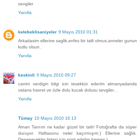
sevgiler
Yanıtla
kelebeklisaniyeler
9 Mayıs 2010 01:31
Arkadasim ellerine saglik,enfes bir tatli olmus,anneler gunun
kutlu olsun..
Yanıtla
keskinli
9 Mayıs 2010 09:27
canim verdigin bilgi icin tesekkür ederim almanyadanda
vatana hasret ve özle dolu kucak dolusu sevgiler...
Yanıtla
Tümay
10 Mayıs 2010 16:13
Aman Tanrım ne kadar güzel bir tatlı! Fotoğrafta da süper
duruyor. Haftasonu neler kaçırmışım:) Ellerine sağlık.
Denenecekler listesi için print edelim hemen:)