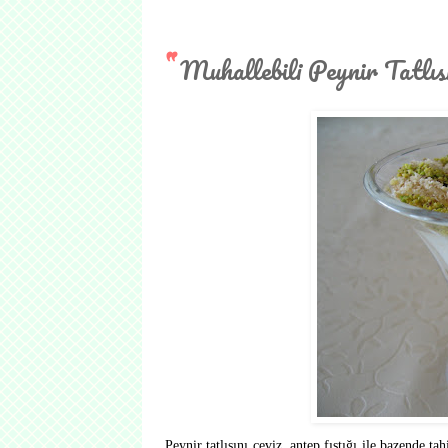
Muhallebili Peynir Tatlıs
Peynir tatlısını ceviz, antep fıstığı ile bazende