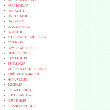
AİLE SOFRAMIZDAN
ARA SICAKLAR
BAKLAGİLLER
BALIK YEMEKLERİ
BAŞLARKEN
BLOGLAR ARASI
BÖREKLER
CHEESECAKELER;MUFFİNLER
ÇORBALAR
DAVET SOFRALARI
DENİZ ÜRÜNLERİ
ET YEMEKLERİ
ETKİNLİKLER
GEZERKEN GÖRDÜKLERİMİZ
GİRİT MUTFAĞINDAN
HAMUR İŞLERİ
İÇECEKLER
KAHVALTILIKLAR
KEKLER-PASTALAR
KURABİYELER
MAKARNA-PİLAVLAR