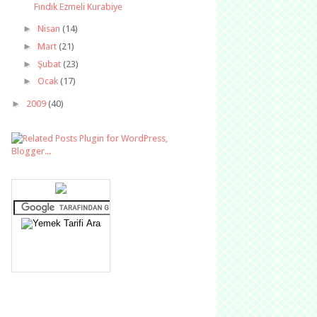
Fındık Ezmeli Kurabiye
►
Nisan
(14)
►
Mart
(21)
►
Şubat
(23)
►
Ocak
(17)
►
2009
(40)