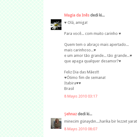
Magia da Inês
dedi ki...
♥ Olá, amiga!
Para você... com muito carinho ♥
Quem tem o abraço mais apertado...
mais carinhoso...♥
e um amor tão grande... tão grande...♥
que apaga qualquer desamor?♥
Feliz Dia das Mães!!!
♥Ótimo fim de semana!
Itabira♥♥
Brasil
8 Mayıs 2010 03:17
Şehnaz
dedi ki...
minecim günaydın....harika bir lezzet yaratm
8 Mayıs 2010 08:07