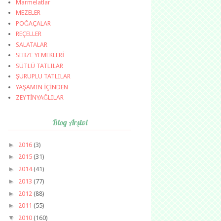
Marmelatlar
MEZELER
POĞAÇALAR
REÇELLER
SALATALAR
SEBZE YEMEKLERİ
SÜTLÜ TATLILAR
ŞURUPLU TATLILAR
YAŞAMIN İÇİNDEN
ZEYTİNYAĞLILAR
Blog Arşivi
►
2016
(3)
►
2015
(31)
►
2014
(41)
►
2013
(77)
►
2012
(88)
►
2011
(55)
▼
2010
(160)