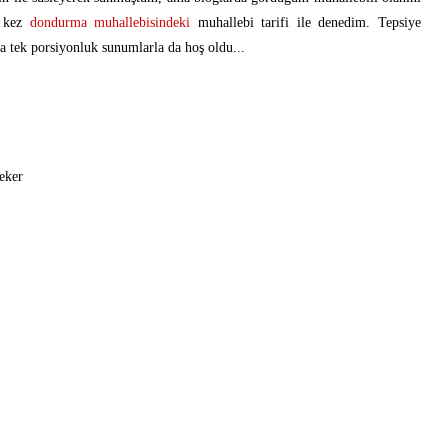
u kez
dondurma muhallebisindeki
muhallebi tarifi ile denedim. Tepsiye
nca tek porsiyonluk sunumlarla da hoş oldu...
şeker