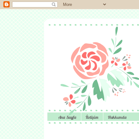
Ana Sayfa
İletişim
Hakkımda