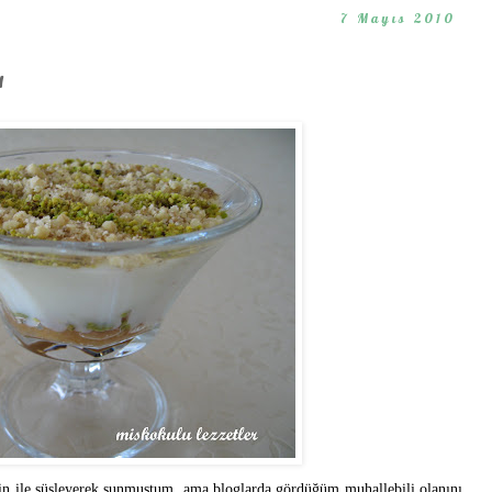
7 Mayıs 2010
ı
 tahin ile süsleyerek sunmuştum, ama bloglarda gördüğüm muhallebili olanını