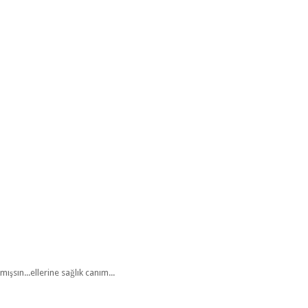
ışsın...ellerine sağlık canım...