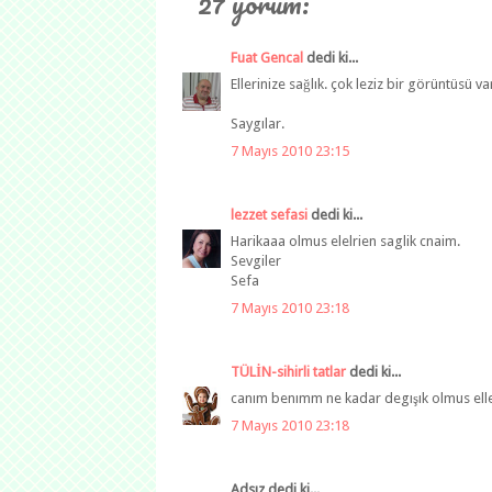
27 yorum:
Fuat Gencal
dedi ki...
Ellerinize sağlık. çok leziz bir görüntüsü var
Saygılar.
7 Mayıs 2010 23:15
lezzet sefasi
dedi ki...
Harikaaa olmus elelrien saglik cnaim.
Sevgiler
Sefa
7 Mayıs 2010 23:18
TÜLİN-sihirli tatlar
dedi ki...
canım benımm ne kadar degışık olmus eller
7 Mayıs 2010 23:18
Adsız dedi ki...