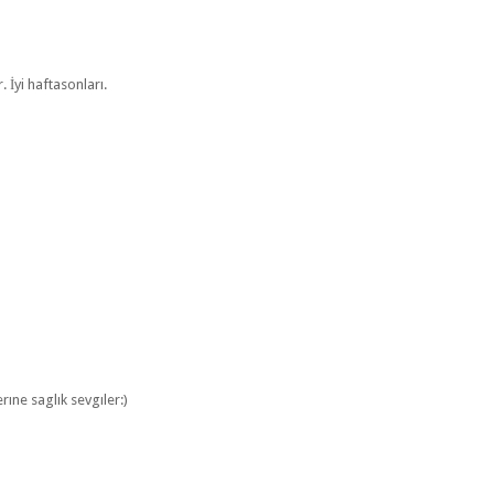
. İyi haftasonları.
ıne saglık sevgıler:)