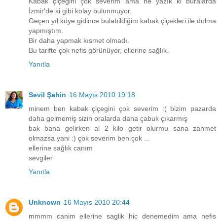
Kabak çiçeğini çok severim ama ne yazık ki buralarda
İzmir'de ki gibi kolay bulunmuyor.
Geçen yıl köye gidince bulabildiğim kabak çiçekleri ile dolma
yapmıştım.
Bir daha yapmak kısmet olmadı.
Bu tarifte çok nefis görünüyor, ellerine sağlık.
Yanıtla
Sevil Şahin
16 Mayıs 2010 19:18
minem ben kabak çiçegini çok severim :( bizim pazarda
daha gelmemiş sizin oralarda daha çabuk çıkarmış
bak bana gelirken al 2 kilo getir olurmu sana zahmet
olmazsa yani :) çok severim ben çok ...
ellerine sağlık canım
sevgiler
Yanıtla
Unknown
16 Mayıs 2010 20:44
mmmm canim ellerine saglik hic denemedim ama nefis