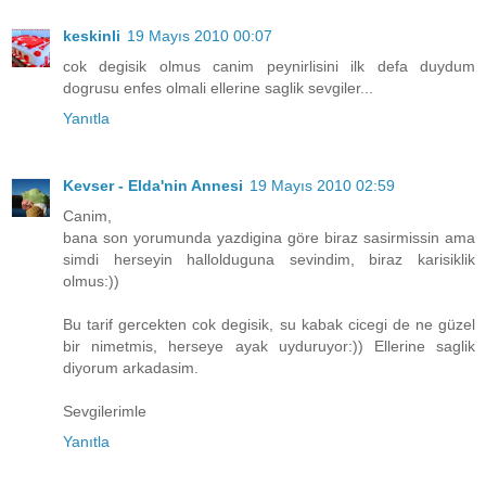
keskinli
19 Mayıs 2010 00:07
cok degisik olmus canim peynirlisini ilk defa duydum
dogrusu enfes olmali ellerine saglik sevgiler...
Yanıtla
Kevser - Elda'nin Annesi
19 Mayıs 2010 02:59
Canim,
bana son yorumunda yazdigina göre biraz sasirmissin ama
simdi herseyin hallolduguna sevindim, biraz karisiklik
olmus:))
Bu tarif gercekten cok degisik, su kabak cicegi de ne güzel
bir nimetmis, herseye ayak uyduruyor:)) Ellerine saglik
diyorum arkadasim.
Sevgilerimle
Yanıtla