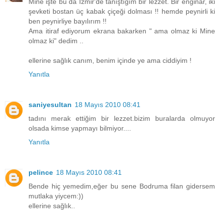
Mine işte bu da İzmir'de tanıştığım bir lezzet. Bir enginar, iki
şevketi bostan üç kabak çiçeği dolması !! hemde peynirli ki
ben peynirliye bayılırım !!
Ama itiraf ediyorum ekrana bakarken " ama olmaz ki Mine
olmaz ki" dedim ..
ellerine sağlık canım, benim içinde ye ama ciddiyim !
Yanıtla
saniyesultan
18 Mayıs 2010 08:41
tadını merak ettiğim bir lezzet.bizim buralarda olmuyor
olsada kimse yapmayı bilmiyor....
Yanıtla
pelince
18 Mayıs 2010 08:41
Bende hiç yemedim,eğer bu sene Bodruma filan gidersem
mutlaka yiycem:))
ellerine sağlık..