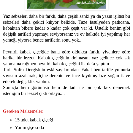
Yaz sebzeleri daha bir farklı, daha çeşitli sanki ya da yazın ışıltısı bu
sebzeleri daha çekici kılıyor belkide. Taze fasulyeden patlıcana,
kabaktan bibere kadar o kadar çok çeşit var ki. Üstelik benim gibi
değişik tarifleri yapmayı seviyorsanız ve ev halkıda iyi yapılmış her
yemeği yiyorsa bence tariflerin sonu yok...
Peynirli kabak çiçeğide bana göre oldukça farklı, yiyenlere göre
harika bir lezzet. Kabak çiçeğinin dolmasını yaz gelince çok sık
yapmama rağmen peynirli kabak çiçeğini ilk defa yaptım.
Tarif Sofra Dergisinin eski sayılarından. Fakat ben tarifte yumurta
sayısını azaltarak, içine dereotu ve ince kıyılmış taze soğan ilave
ederek değişiklik yaptım.
Sonuçta hem görünüşü hem de tadı ile bir çok kez denemek
istediğim bir lezzet çıktı ortaya....
Gereken Malzemeler:
15 adet kabak çiçeği
Yarım şişe soda