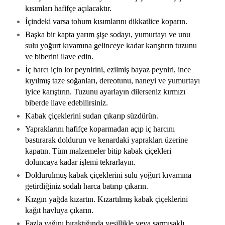
kısımları hafifçe açılacaktır.
İçindeki varsa tohum kısımlarını dikkatlice koparın.
Başka bir kapta yarım şişe sodayı, yumurtayı ve unu
sulu yoğurt kıvamına gelinceye kadar karıştırın tuzunu
ve biberini ilave edin.
İç harcı için lor peynirini, ezilmiş bayaz peyniri, ince
kıyılmış taze soğanları, dereotunu, naneyi ve yumurtayı
iyice karıştırın. Tuzunu ayarlayın dilerseniz kırmızı
biberde ilave edebilirsiniz.
Kabak çiçeklerini sudan çıkarıp süzdürün.
Yapraklarını hafifçe koparmadan açıp iç harcını
bastırarak doldurun ve kenardaki yaprakları üzerine
kapatın. Tüm malzemeler bitip kabak çiçekleri
doluncaya kadar işlemi tekrarlayın.
Doldurulmuş kabak çiçeklerini sulu yoğurt kıvamına
getirdiğiniz sodalı harca batırıp çıkarın.
Kızgın yağda kızartın. Kızartılmış kabak çiçeklerini
kağıt havluya çıkarın.
Fazla yağını bıraktığında yeşillikle veya sarmısaklı