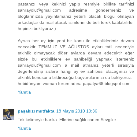
pastanızı veya kekinizi yapıp resmiyle birlikte tarifinizi
sahrayolu@gmail.com adresime göndermeniz ve
bloglarınızda yayınlamanız yeterli olacak bloğu olmayan
arkadaşlar da mail atarak isimlerini de belirterek katılabilirler
hepinizi bekliyoruz:)
Ayrıca her ay için yeni bir konu ile etkinliklerimiz devam
edecektir TEMMUZ VE AĞUSTOS ayları tatil nedeniyle
etkinlik olmayacak diğer aylarda devam edecektir eğer
sizde bu etkinliklere ev sahibeliği yapmak isterseniz
sahrayolu@gmail.com a mail atmanız yeterli sırasıyla
değerlendirip sizlere hangi ay ev sahibesi olacağınızı ve
etkinlik konusunu bildireceğiz başvurularınızı da bekliyoruz.
hobidünyam woman forum adına papatya68.blogspot.com
Yanıtla
paşakızı mutfakta
18 Mayıs 2010 19:36
Tek kelimeyle harika .Ellerine sağlık canım.Sevgiler..
Yanıtla