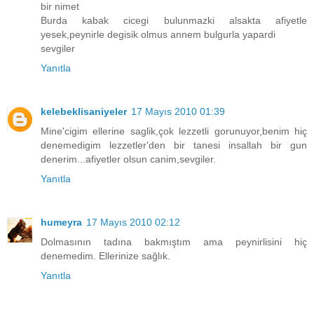
bir nimet
Burda kabak cicegi bulunmazki alsakta afiyetle
yesek,peynirle degisik olmus annem bulgurla yapardi
sevgiler
Yanıtla
kelebeklisaniyeler
17 Mayıs 2010 01:39
Mine'cigim ellerine saglik,çok lezzetli gorunuyor,benim hiç
denemedigim lezzetler'den bir tanesi insallah bir gun
denerim...afiyetler olsun canim,sevgiler.
Yanıtla
humeyra
17 Mayıs 2010 02:12
Dolmasının tadına bakmıştım ama peynirlisini hiç
denemedim. Ellerinize sağlık.
Yanıtla