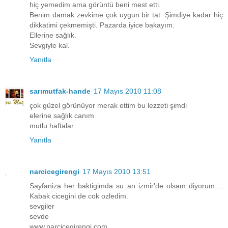
hiç yemedim ama görüntü beni mest etti.
Benim damak zevkime çok uygun bir tat. Şimdiye kadar hiç
dikkatimi çekmemişti. Pazarda iyice bakayım.
Ellerine sağlık.
Sevgiyle kal.
Yanıtla
sarımutfak-hande
17 Mayıs 2010 11:08
çok güzel görünüyor merak ettim bu lezzeti şimdi
elerine sağlık canım
mutlu haftalar
Yanıtla
narcicegirengi
17 Mayıs 2010 13:51
Sayfaniza her baktigimda su an izmir'de olsam diyorum....
Kabak cicegini de cok ozledim.
sevgiler
sevde
www.narcicegirengi.com