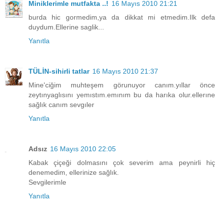
Miniklerimle mutfakta ..!
16 Mayıs 2010 21:21
burda hic gormedim,ya da dikkat mi etmedim.Ilk defa
duydum.Ellerine saglik...
Yanıtla
TÜLİN-sihirli tatlar
16 Mayıs 2010 21:37
Mine'ciğim muhteşem görunuyor canım.yıllar önce
zeytınyaglısını yemıstım.emınım bu da harıka olur.ellerıne
sağlık canım sevgıler
Yanıtla
Adsız
16 Mayıs 2010 22:05
Kabak çiçeği dolmasını çok severim ama peynirli hiç
denemedim, ellerinize sağlık.
Sevgilerimle
Yanıtla