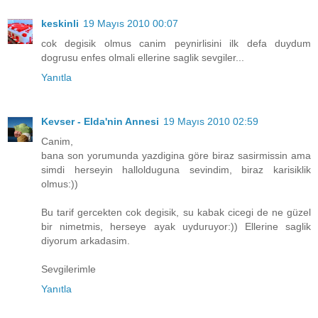
keskinli
19 Mayıs 2010 00:07
cok degisik olmus canim peynirlisini ilk defa duydum
dogrusu enfes olmali ellerine saglik sevgiler...
Yanıtla
Kevser - Elda'nin Annesi
19 Mayıs 2010 02:59
Canim,
bana son yorumunda yazdigina göre biraz sasirmissin ama
simdi herseyin hallolduguna sevindim, biraz karisiklik
olmus:))
Bu tarif gercekten cok degisik, su kabak cicegi de ne güzel
bir nimetmis, herseye ayak uyduruyor:)) Ellerine saglik
diyorum arkadasim.
Sevgilerimle
Yanıtla