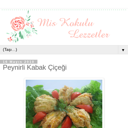
▼
16 Mayıs 2010
Peynirli Kabak Çiçeği