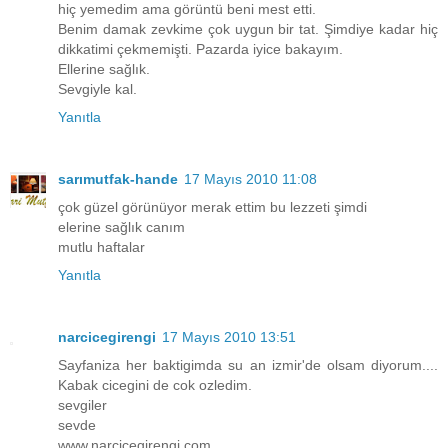
hiç yemedim ama görüntü beni mest etti.
Benim damak zevkime çok uygun bir tat. Şimdiye kadar hiç
dikkatimi çekmemişti. Pazarda iyice bakayım.
Ellerine sağlık.
Sevgiyle kal.
Yanıtla
sarımutfak-hande
17 Mayıs 2010 11:08
çok güzel görünüyor merak ettim bu lezzeti şimdi
elerine sağlık canım
mutlu haftalar
Yanıtla
narcicegirengi
17 Mayıs 2010 13:51
Sayfaniza her baktigimda su an izmir'de olsam diyorum....
Kabak cicegini de cok ozledim.
sevgiler
sevde
www.narcicegirengi.com