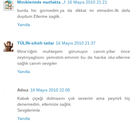
Miniklerimle mutfakta ..!
16 Mayıs 2010 21:21
burda hic gormedim,ya da dikkat mi etmedim.Ilk defa
duydum.Ellerine saglik...
Yanıtla
TÜLİN-sihirli tatlar
16 Mayıs 2010 21:37
Mine'ciğim muhteşem görunuyor canım.yıllar önce
zeytınyaglısını yemıstım.emınım bu da harıka olur.ellerıne
sağlık canım sevgıler
Yanıtla
Adsız
16 Mayıs 2010 22:05
Kabak çiçeği dolmasını çok severim ama peynirli hiç
denemedim, ellerinize sağlık.
Sevgilerimle
Yanıtla