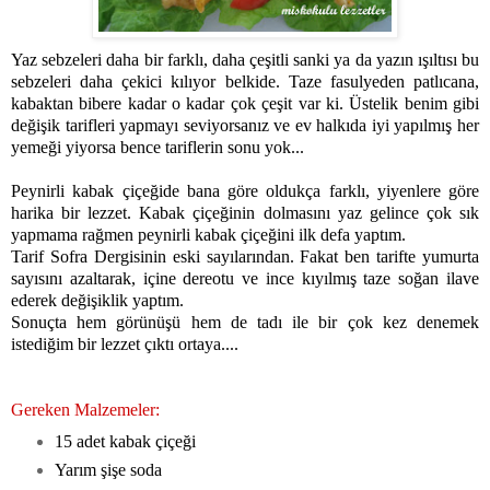
Yaz sebzeleri daha bir farklı, daha çeşitli sanki ya da yazın ışıltısı bu
sebzeleri daha çekici kılıyor belkide. Taze fasulyeden patlıcana,
kabaktan bibere kadar o kadar çok çeşit var ki. Üstelik benim gibi
değişik tarifleri yapmayı seviyorsanız ve ev halkıda iyi yapılmış her
yemeği yiyorsa bence tariflerin sonu yok...
Peynirli kabak çiçeğide bana göre oldukça farklı, yiyenlere göre
harika bir lezzet. Kabak çiçeğinin dolmasını yaz gelince çok sık
yapmama rağmen peynirli kabak çiçeğini ilk defa yaptım.
Tarif Sofra Dergisinin eski sayılarından. Fakat ben tarifte yumurta
sayısını azaltarak, içine dereotu ve ince kıyılmış taze soğan ilave
ederek değişiklik yaptım.
Sonuçta hem görünüşü hem de tadı ile bir çok kez denemek
istediğim bir lezzet çıktı ortaya....
Gereken Malzemeler:
15 adet kabak çiçeği
Yarım şişe soda