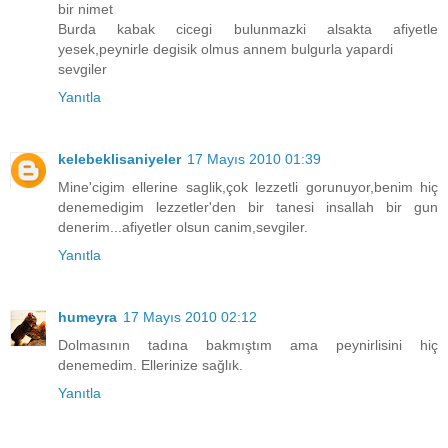
bir nimet
Burda kabak cicegi bulunmazki alsakta afiyetle
yesek,peynirle degisik olmus annem bulgurla yapardi
sevgiler
Yanıtla
kelebeklisaniyeler
17 Mayıs 2010 01:39
Mine'cigim ellerine saglik,çok lezzetli gorunuyor,benim hiç
denemedigim lezzetler'den bir tanesi insallah bir gun
denerim...afiyetler olsun canim,sevgiler.
Yanıtla
humeyra
17 Mayıs 2010 02:12
Dolmasının tadına bakmıştım ama peynirlisini hiç
denemedim. Ellerinize sağlık.
Yanıtla