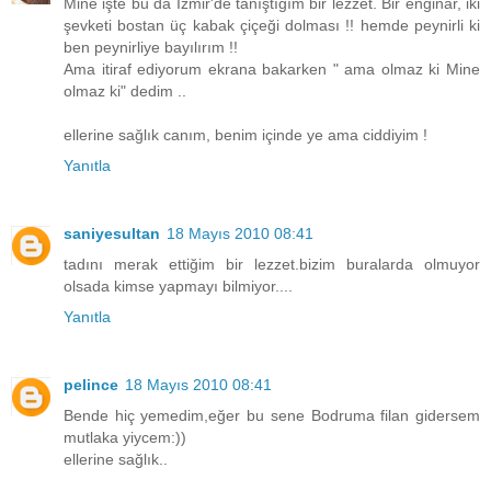
Mine işte bu da İzmir'de tanıştığım bir lezzet. Bir enginar, iki
şevketi bostan üç kabak çiçeği dolması !! hemde peynirli ki
ben peynirliye bayılırım !!
Ama itiraf ediyorum ekrana bakarken " ama olmaz ki Mine
olmaz ki" dedim ..
ellerine sağlık canım, benim içinde ye ama ciddiyim !
Yanıtla
saniyesultan
18 Mayıs 2010 08:41
tadını merak ettiğim bir lezzet.bizim buralarda olmuyor
olsada kimse yapmayı bilmiyor....
Yanıtla
pelince
18 Mayıs 2010 08:41
Bende hiç yemedim,eğer bu sene Bodruma filan gidersem
mutlaka yiycem:))
ellerine sağlık..