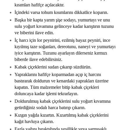
kısımları hafifçe açılacaktır.
İçindeki varsa tohum kısımlarını dikkatlice koparın.
Başka bir kapta yarım şişe sodayı, yumurtayı ve unu
sulu yoğurt kıvamına gelinceye kadar karıştırın tuzunu
ve biberini ilave edin.
İç harcı için lor peynirini, ezilmiş bayaz peyniri, ince
kıyılmış taze soğanları, dereotunu, naneyi ve yumurtayı
iyice karıştırın. Tuzunu ayarlayın dilerseniz kırmızı
biberde ilave edebilirsiniz.
Kabak çiçeklerini sudan çıkarıp süzdürün.
Yapraklarını hafifçe koparmadan açıp iç harcını
bastırarak doldurun ve kenardaki yaprakları üzerine
kapatın. Tüm malzemeler bitip kabak çiçekleri
doluncaya kadar işlemi tekrarlayın.
Doldurulmuş kabak çiçeklerini sulu yoğurt kıvamına
getirdiğiniz sodalı harca batırıp çıkarın.
Kızgın yağda kızartın. Kızartılmış kabak çiçeklerini
kağıt havluya çıkarın.
Fazla yağını bıraktığında yeşillikle veya sarmısaklı