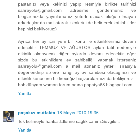
pastanızı veya kekinizi yapıp resmiyle birlikte tarifinizi
sahrayolu@gmail.com adresime göndermeniz ve
bloglarınızda yayınlamanız yeterli olacak bloğu olmayan
arkadaşlar da mail atarak isimlerini de belirterek katılabilirler
hepinizi bekliyoruz:)
Ayrıca her ay için yeni bir konu ile etkinliklerimiz devam
edecektir TEMMUZ VE AĞUSTOS ayları tatil nedeniyle
etkinlik olmayacak diğer aylarda devam edecektir eğer
sizde bu etkinliklere ev sahibeliği yapmak isterseniz
sahrayolu@gmail.com a mail atmanız yeterli sırasıyla
değerlendirip sizlere hangi ay ev sahibesi olacağınızı ve
etkinlik konusunu bildireceğiz başvurularınızı da bekliyoruz.
hobidünyam woman forum adına papatya68.blogspot.com
Yanıtla
paşakızı mutfakta
18 Mayıs 2010 19:36
Tek kelimeyle harika .Ellerine sağlık canım.Sevgiler..
Yanıtla