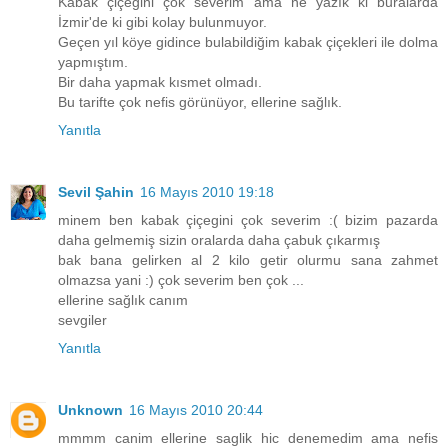
Kabak çiçeğini çok severim ama ne yazık ki buralarda
İzmir'de ki gibi kolay bulunmuyor.
Geçen yıl köye gidince bulabildiğim kabak çiçekleri ile dolma
yapmıştım.
Bir daha yapmak kısmet olmadı.
Bu tarifte çok nefis görünüyor, ellerine sağlık.
Yanıtla
Sevil Şahin
16 Mayıs 2010 19:18
minem ben kabak çiçegini çok severim :( bizim pazarda
daha gelmemiş sizin oralarda daha çabuk çıkarmış
bak bana gelirken al 2 kilo getir olurmu sana zahmet
olmazsa yani :) çok severim ben çok ...
ellerine sağlık canım
sevgiler
Yanıtla
Unknown
16 Mayıs 2010 20:44
mmmm canim ellerine saglik hic denemedim ama nefis