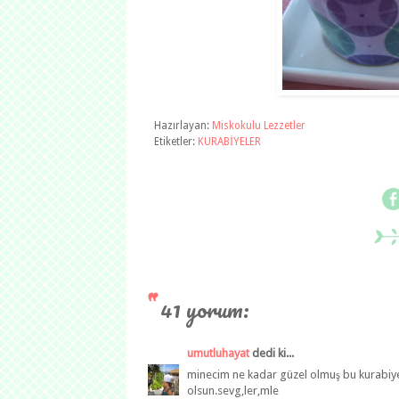
Hazırlayan:
Miskokulu Lezzetler
Etiketler:
KURABİYELER
41 yorum:
umutluhayat
dedi ki...
minecim ne kadar güzel olmuş bu kurabiyel
olsun.sevg,ler,mle