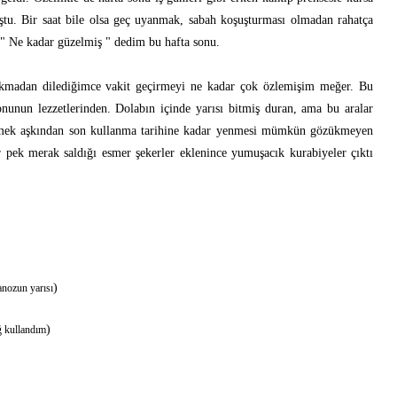
tu. Bir saat bile olsa geç uyanmak, sabah koşuşturması olmadan rahatça
 " Ne kadar güzelmiş " dedim bu hafta sonu.
bakmadan dilediğimce vakit geçirmeyi ne kadar çok özlemişim meğer. Bu
onunun lezzetlerinden. Dolabın içinde yarısı bitmiş duran, ama bu aralar
ekmek aşkından son kullanma tarihine kadar yenmesi mümkün gözükmeyen
r pek merak saldığı esmer şekerler eklenince yumuşacık kurabiyeler çıktı
)
anozun yarısı
)
ğ kullandım