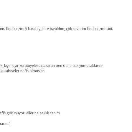
um. fındık ezmeli kurabiyelere bayıldım, çok severim fındık ezmesini.
k, kiyir kiyir kurabiyelere nazaran ben daha cok yumusaklarini
i kurabiyeler nefis olmuslar.
is görünüyor. ellerine sağlık canım.
marım:)