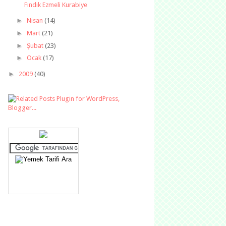
Fındık Ezmeli Kurabiye
►
Nisan
(14)
►
Mart
(21)
►
Şubat
(23)
►
Ocak
(17)
►
2009
(40)