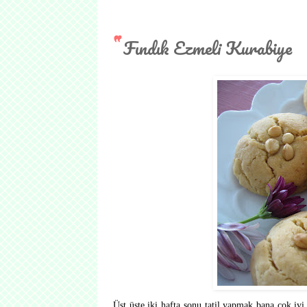
Fındık Ezmeli Kurabiye
Üst üste iki hafta sonu tatil yapmak bana çok iyi 