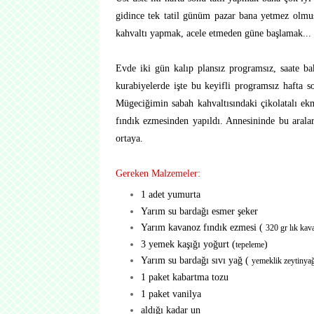
gidince tek tatil günüm pazar bana yetmez olmuş
kahvaltı yapmak, acele etmeden güne başlamak...
Evde iki gün kalıp plansız programsız, saate 
kurabiyelerde işte bu keyifli programsız hafta s
Mügeciğimin sabah kahvaltısındaki çikolatalı 
fındık ezmesinden yapıldı. Annesininde bu arala
ortaya.
Gereken Malzemeler:
1 adet yumurta
Yarım su bardağı esmer şeker
Yarım kavanoz fındık ezmesi (
320 gr lık kav
3 yemek kaşığı yoğurt (
)
tepeleme
Yarım su bardağı sıvı yağ (
yemeklik zeytinya
1 paket kabartma tozu
1 paket vanilya
aldığı kadar un