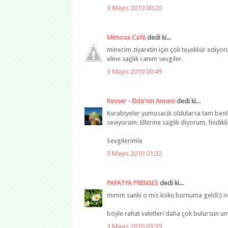
3 Mayıs 2010 00:20
Mimosa Café
dedi ki...
minecim ziyaretin için çok teşekkür ediyor
eline sağlık canım sevgiler.
3 Mayıs 2010 00:49
Kevser - Elda'nin Annesi
dedi ki...
Kurabiyeler yumusacik oldularsa tam benli
seviyorum. Ellerine saglik diyorum, findikl
Sevgilerimle
3 Mayıs 2010 01:32
PAPATYA PRENSES
dedi ki...
mımm sanki o mis koku burnuma geldi:) nef
böyle rahat vakitleri daha çok bulursun u
3 Mayıs 2010 03:39