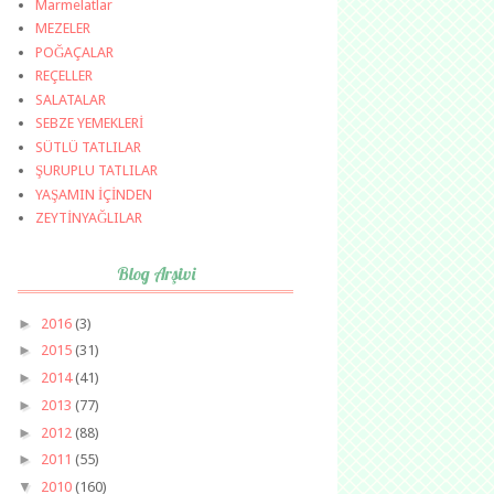
Marmelatlar
MEZELER
POĞAÇALAR
REÇELLER
SALATALAR
SEBZE YEMEKLERİ
SÜTLÜ TATLILAR
ŞURUPLU TATLILAR
YAŞAMIN İÇİNDEN
ZEYTİNYAĞLILAR
Blog Arşivi
►
2016
(3)
►
2015
(31)
►
2014
(41)
►
2013
(77)
►
2012
(88)
►
2011
(55)
▼
2010
(160)