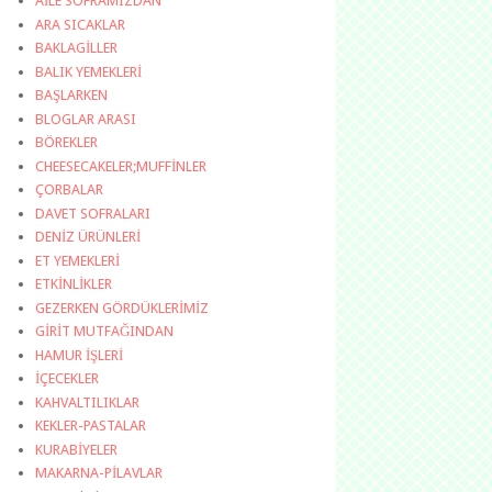
AİLE SOFRAMIZDAN
ARA SICAKLAR
BAKLAGİLLER
BALIK YEMEKLERİ
BAŞLARKEN
BLOGLAR ARASI
BÖREKLER
CHEESECAKELER;MUFFİNLER
ÇORBALAR
DAVET SOFRALARI
DENİZ ÜRÜNLERİ
ET YEMEKLERİ
ETKİNLİKLER
GEZERKEN GÖRDÜKLERİMİZ
GİRİT MUTFAĞINDAN
HAMUR İŞLERİ
İÇECEKLER
KAHVALTILIKLAR
KEKLER-PASTALAR
KURABİYELER
MAKARNA-PİLAVLAR