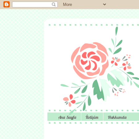
Ana Sayfa
İletişim
Hakkımda