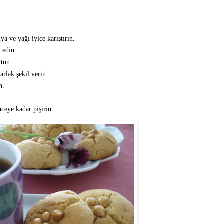
ya ve yağı iyice karıştırın.
 edin.
tun.
rlak şekil verin.
n.
nceye kadar pişirin.