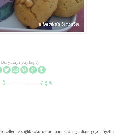
Bu yazıyı paylaş :)
er.ellerine sağlık,kokusu buralaara kadar geldi.mügeye afiyetler