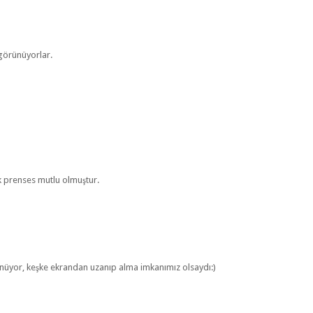
 görünüyorlar.
ok prenses mutlu olmuştur.
ünüyor, keşke ekrandan uzanıp alma imkanımız olsaydı:)