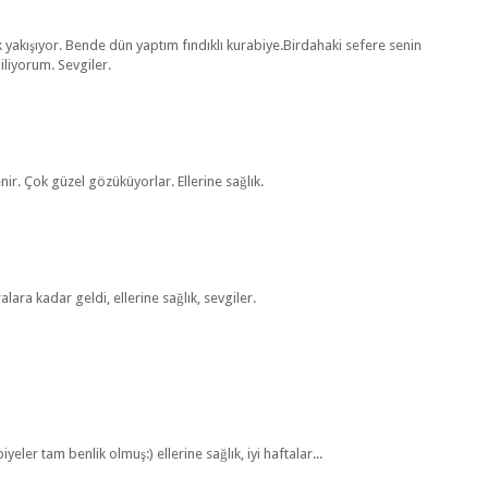
k yakışıyor. Bende dün yaptım fındıklı kurabiye.Birdahaki sefere senin
liyorum. Sevgiler.
r. Çok güzel gözüküyorlar. Ellerine sağlık.
alara kadar geldi, ellerine sağlık, sevgiler.
eler tam benlik olmuş:) ellerine sağlık, iyi haftalar...