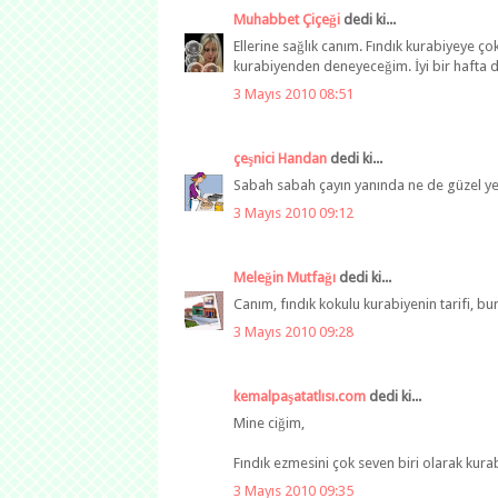
Muhabbet Çiçeği
dedi ki...
Ellerine sağlık canım. Fındık kurabiyeye ço
kurabiyenden deneyeceğim. İyi bir hafta di
3 Mayıs 2010 08:51
çeşnici Handan
dedi ki...
Sabah sabah çayın yanında ne de güzel yeni
3 Mayıs 2010 09:12
Meleğin Mutfağı
dedi ki...
Canım, fındık kokulu kurabiyenin tarifi, bur
3 Mayıs 2010 09:28
kemalpaşatatlısı.com
dedi ki...
Mine ciğim,
Fındık ezmesini çok seven biri olarak kurabiy
3 Mayıs 2010 09:35