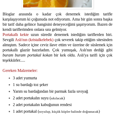
Bloglar arasında o kadar çok denemek istediğim tarifle
karşılaşıyorum ki çoğunuda not ediyorum. Ama bir gün sonra başka
bir tarif daha gelince hangisini deneyeceğimi şaşırıyorum. Bazen de
kendi tariflerimden onlara sıra gelmiyor.
Portakallı kekte
uzun süredir denemek istediğim tariflerden biri.
Sevgili
Aslı'nın (kristalkelebek)
çok severek takip ettiğim sitesinden
almıştım. Sadece içine ceviz ilave ettim ve üzerine de süslemek için
portakallı glazür hazırladım. Çok yumuşak, Aslı'nın dediği gibi
buram buram portakal kokan
bir kek oldu. Aslı'ya tarifi için çok
teşekkürler.....
Gereken Malzemeler:
3 adet yumurta
1 su bardağı toz şeker
Yarım su bardağından bir parmak fazla sıvıyağ
2 adet portakalın suyu (
)
sıkılacak
2 adet portakalın kabuğunun rendesi
1 adet portakal (
)
soyulup, küçük küpler halinde doğranacak