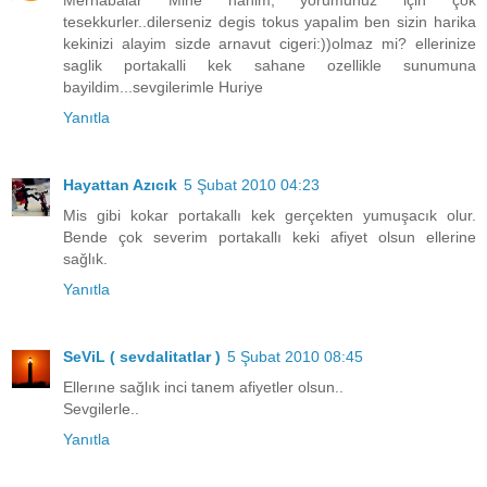
tesekkurler..dilerseniz degis tokus yapalim ben sizin harika
kekinizi alayim sizde arnavut cigeri:))olmaz mi? ellerinize
saglik portakalli kek sahane ozellikle sunumuna
bayildim...sevgilerimle Huriye
Yanıtla
Hayattan Azıcık
5 Şubat 2010 04:23
Mis gibi kokar portakallı kek gerçekten yumuşacık olur.
Bende çok severim portakallı keki afiyet olsun ellerine
sağlık.
Yanıtla
SeViL ( sevdalitatlar )
5 Şubat 2010 08:45
Ellerıne sağlık inci tanem afiyetler olsun..
Sevgilerle..
Yanıtla