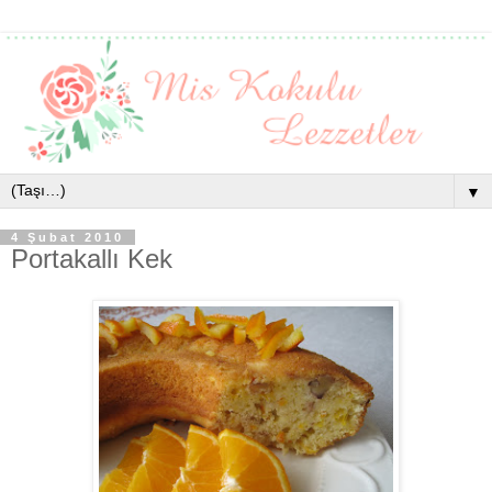
▼
4 Şubat 2010
Portakallı Kek