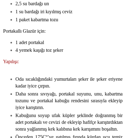
2,5 su bardağı un
1 su bardağı iri kıyılmış ceviz
1 paket kabartma tozu
Portakallı Glazür için:
1 adet portakal
4 yemek kaşığı toz şeker
Yapılışı:
Oda sıcaklığındaki yumurtaları şeker ile şeker eriyene
kadar iyice çırpın.
Daha sonra sıvıyağı, portakal suyunu, unu, kabartma
tozunu ve portakal kabuğu rendesini sırasıyla ekleyip
iyice karıştırın.
Kabuğunu soyup ufak küpler şeklinde doğranmış bir
adet portakalı ve cevizi de ekleyip hafifçe karıştırdıktan
sonra yağlanmış kek kalıbına kek karışımını boşaltın.
Önceden 175Cº’ye ısıtılmış fırında kürdan ucu temiz