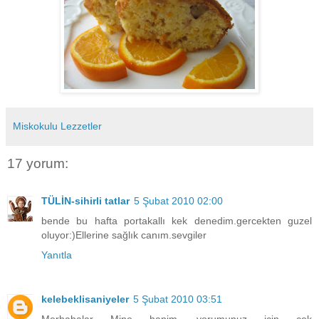
Miskokulu Lezzetler
17 yorum:
TÜLİN-sihirli tatlar
5 Şubat 2010 02:00
bende bu hafta portakallı kek denedim.gercekten guzel
oluyor:)Ellerine sağlık canım.sevgiler
Yanıtla
kelebeklisaniyeler
5 Şubat 2010 03:51
Merhabalar Mine hanim, yorumunuz için çok