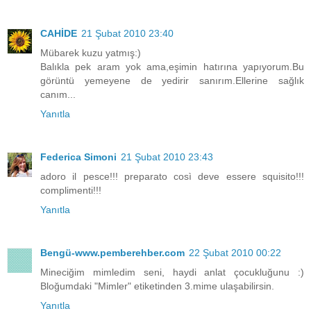
CAHİDE
21 Şubat 2010 23:40
Mübarek kuzu yatmış:)
Balıkla pek aram yok ama,eşimin hatırına yapıyorum.Bu
görüntü yemeyene de yedirir sanırım.Ellerine sağlık
canım...
Yanıtla
Federica Simoni
21 Şubat 2010 23:43
adoro il pesce!!! preparato così deve essere squisito!!!
complimenti!!!
Yanıtla
Bengü-www.pemberehber.com
22 Şubat 2010 00:22
Mineciğim mimledim seni, haydi anlat çocukluğunu :)
Bloğumdaki "Mimler" etiketinden 3.mime ulaşabilirsin.
Yanıtla