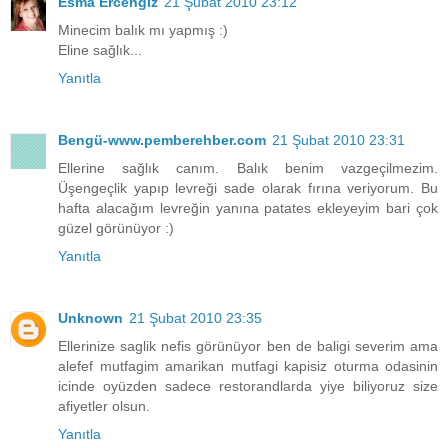
Esma Ercengiz
21 Şubat 2010 23:12
Minecim balık mı yapmış :)
Eline sağlık...
Yanıtla
Bengü-www.pemberehber.com
21 Şubat 2010 23:31
Ellerine sağlık canım. Balık benim vazgeçilmezim.
Üşengeçlik yapıp levreği sade olarak fırına veriyorum. Bu
hafta alacağım levreğin yanına patates ekleyeyim bari çok
güzel görünüyor :)
Yanıtla
Unknown
21 Şubat 2010 23:35
Ellerinize saglik nefis görünüyor ben de baligi severim ama
alefef mutfagim amarikan mutfagi kapisiz oturma odasinin
icinde oyüzden sadece restorandlarda yiye biliyoruz size
afiyetler olsun.
Yanıtla