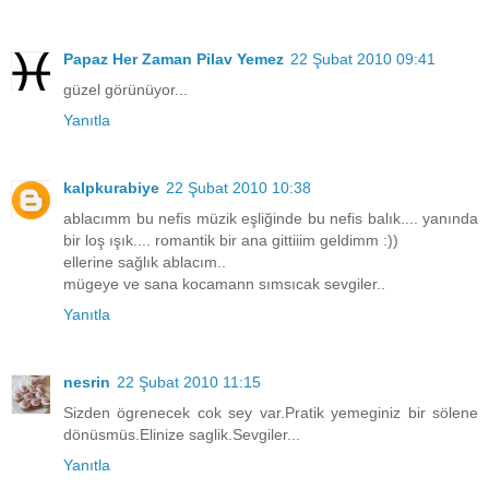
Papaz Her Zaman Pilav Yemez
22 Şubat 2010 09:41
güzel görünüyor...
Yanıtla
kalpkurabiye
22 Şubat 2010 10:38
ablacımm bu nefis müzik eşliğinde bu nefis balık.... yanında
bir loş ışık.... romantik bir ana gittiiim geldimm :))
ellerine sağlık ablacım..
mügeye ve sana kocamann sımsıcak sevgiler..
Yanıtla
nesrin
22 Şubat 2010 11:15
Sizden ögrenecek cok sey var.Pratik yemeginiz bir sölene
dönüsmüs.Elinize saglik.Sevgiler...
Yanıtla