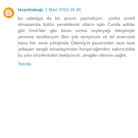
lezzettabağı
1 Mart 2010 16:46
bu salataya da bir yorum yazmalıyım.. çünkü izmirli
olmasamda bütün yenebilecek otların tıpkı Cunda adlılar
gibi İzmir'liler gibi limon sızma zeytinyağı bileşimiyle
yenmesi taraftarıyım..Ben çok seviyorum ve laf aramızda
bana her sene çıktığında Ödemiş'in pazarından taze taze
yollayan sevgili arkadaşımdan huriye'ciğimden sabırsızlıkla
bu yılın ürünlerinden bekliyorum..sevgiler ellerine sağlık..
Yanıtla