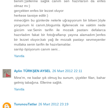
benim:))ellerine sağlık canım sen hazırlarsın da enfes
olmaz mı:)
gerçekten enfes bir lezzet oluyor
herkese tavsiye edilir:)
mineciğim bu günlerde nelerle uğraşıyorum bir bilsen:)öyle
yorgunum ki canım,blogumla ilgilenecek ne vaktim nede
gücüm var.Senin tarifin ile mozaik pastanı defalarca
hazırladım fakat bir fotoğraflanıp yayına alamadım:)enfes
bir lezzet oluyor,katı yağ ile mozaik pastayı sevmeyenler
mutlaka senin tarifin ile hazırlamalılar.
sarılıp öpüyorum canım seni...
Yanıtla
Aylin TÜRKŞEN AYSEL
26 Mart 2012 22:11
Mine'm, ne kadar şık olmuş bu sunum, çiçekler filan, bahar
gelmiş tabağına. Ellerine sağlık.
Yanıtla
TuruncuTatlar
26 Mart 2012 23:19