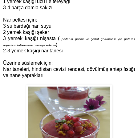
1 yemek kaşığı ucu ile tereyağı
3-4 parça damla sakızı
Nar peltesi için:
3 su bardağı nar suyu
2 yemek kaşığı şeker
3 yemek kaşığı nişasta (
peltenin parlak ve şeffaf görünmesi için patates
)
nişastası kullanmanızı tavsiye ederim
2-3 yemek kaşığı nar tanesi
Üzerine süslemek için:
Nar taneleri, hindistan cevizi rendesi, dövülmüş antep fıstığı
ve nane yaprakları