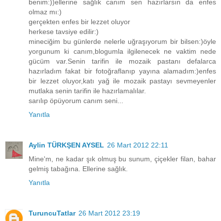
benim:))ellerine sağlık canım sen hazırlarsın da enfes
olmaz mı:)
gerçekten enfes bir lezzet oluyor
herkese tavsiye edilir:)
mineciğim bu günlerde nelerle uğraşıyorum bir bilsen:)öyle
yorgunum ki canım,blogumla ilgilenecek ne vaktim nede
gücüm var.Senin tarifin ile mozaik pastanı defalarca
hazırladım fakat bir fotoğraflanıp yayına alamadım:)enfes
bir lezzet oluyor,katı yağ ile mozaik pastayı sevmeyenler
mutlaka senin tarifin ile hazırlamalılar.
sarılıp öpüyorum canım seni...
Yanıtla
Aylin TÜRKŞEN AYSEL
26 Mart 2012 22:11
Mine'm, ne kadar şık olmuş bu sunum, çiçekler filan, bahar
gelmiş tabağına. Ellerine sağlık.
Yanıtla
TuruncuTatlar
26 Mart 2012 23:19