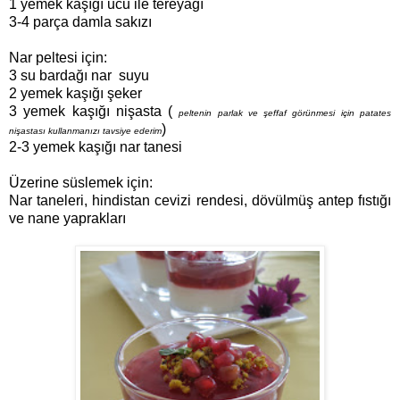
1 yemek kaşığı ucu ile tereyağı
3-4 parça damla sakızı
Nar peltesi için:
3 su bardağı nar suyu
2 yemek kaşığı şeker
3 yemek kaşığı nişasta (
peltenin parlak ve şeffaf görünmesi için patates
)
nişastası kullanmanızı tavsiye ederim
2-3 yemek kaşığı nar tanesi
Üzerine süslemek için:
Nar taneleri, hindistan cevizi rendesi, dövülmüş antep fıstığı
ve nane yaprakları