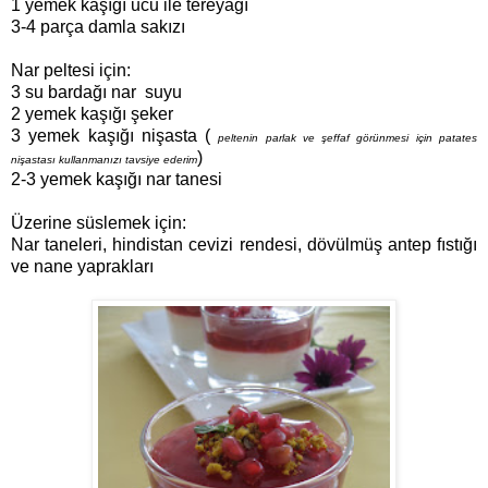
1 yemek kaşığı ucu ile tereyağı
3-4 parça damla sakızı
Nar peltesi için:
3 su bardağı nar suyu
2 yemek kaşığı şeker
3 yemek kaşığı nişasta (
peltenin parlak ve şeffaf görünmesi için patates
)
nişastası kullanmanızı tavsiye ederim
2-3 yemek kaşığı nar tanesi
Üzerine süslemek için:
Nar taneleri, hindistan cevizi rendesi, dövülmüş antep fıstığı
ve nane yaprakları