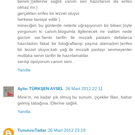
benim:))ellerine sağlık canım sen hazırlarsın da enfes
olmaz mı:)
gerçekten enfes bir lezzet oluyor
herkese tavsiye edilir:)
mineciğim bu günlerde nelerle uğraşıyorum bir bilsen:)öyle
yorgunum ki canım,blogumla ilgilenecek ne vaktim nede
gücüm var.Senin tarifin ile mozaik pastanı defalarca
hazırladım fakat bir fotoğraflanıp yayına alamadım:)enfes
bir lezzet oluyor,katı yağ ile mozaik pastayı sevmeyenler
mutlaka senin tarifin ile hazırlamalılar.
sarılıp öpüyorum canım seni...
Yanıtla
Aylin TÜRKŞEN AYSEL
26 Mart 2012 22:11
Mine'm, ne kadar şık olmuş bu sunum, çiçekler filan, bahar
gelmiş tabağına. Ellerine sağlık.
Yanıtla
TuruncuTatlar
26 Mart 2012 23:19