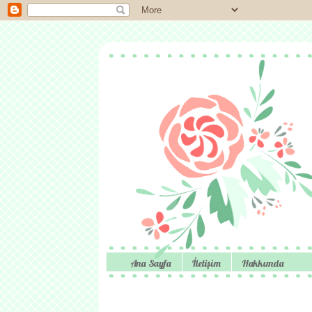
Ana Sayfa
İletişim
Hakkımda