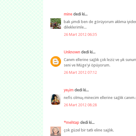
mine
dedi ki...
bak şimdi ben de görüyorum aklıma iyiden 
dileklerimle...
26 Mart 2012 06:35
Unknown
dedi ki...
Canım ellerine sağlık çok leziz ve şık sun
seni ve Müge'yi öpüyorum.
26 Mart 2012 07:12
yeşim
dedi ki...
nefis olmuş minecim ellerine sağlık canım.
26 Mart 2012 08:28
*mehtap
dedi ki...
çok güzel bir tatlı eline sağlık.