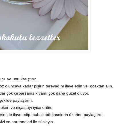
ını ve unu karıştırın.
öz oluncaya kadar pişirin tereyağını ilave edin ve ocaktan alın.
adar çok çırparsanız kıvamı çok daha güzel oluyor.
kilde paylaştırın.
keri ve nişastayı iyice eritin.
rini de ilave edip muhallebili kaselerin üzerine paylaştırın.
zi ve nar taneleri ile süsleyin.