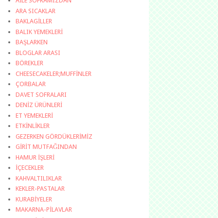
AİLE SOFRAMIZDAN
ARA SICAKLAR
BAKLAGİLLER
BALIK YEMEKLERİ
BAŞLARKEN
BLOGLAR ARASI
BÖREKLER
CHEESECAKELER;MUFFİNLER
ÇORBALAR
DAVET SOFRALARI
DENİZ ÜRÜNLERİ
ET YEMEKLERİ
ETKİNLİKLER
GEZERKEN GÖRDÜKLERİMİZ
GİRİT MUTFAĞINDAN
HAMUR İŞLERİ
İÇECEKLER
KAHVALTILIKLAR
KEKLER-PASTALAR
KURABİYELER
MAKARNA-PİLAVLAR