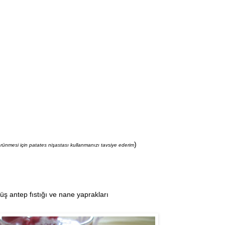
)
örünmesi için patates nişastası kullanmanızı tavsiye ederim
müş antep fıstığı ve nane yaprakları