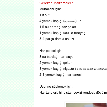
Gereken Malzemeler :
Muhallebi için:
1 lt süt
4 yemek kaşığı (
) un
tepeleme
1,5 su bardağı toz şeker
1 yemek kaşığı ucu ile tereyağı
3-4 parça damla sakızı
Nar peltesi için:
3 su bardağı nar suyu
2 yemek kaşığı şeker
3 yemek kaşığı nişasta (
peltenin parlak ve şeffaf g
2-3 yemek kaşığı nar tanesi
Üzerine süslemek için:
Nar taneleri, hindistan cevizi rendesi, dövül