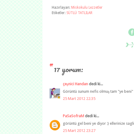
Hazırlayan:
Miskokulu Lezzetler
Etiketler:
SÜTLÜ TATLILAR
17 yorum:
çeşnici Handan
dedi ki...
Görüntü sunum nefis olmuş tam "ye beni" d
25 Mart 2012 22:35
PaSaSofraM
dedi ki...
görüntü gel beni ye diyor :) ellerinize sagl
25 Mart 2012 23:27