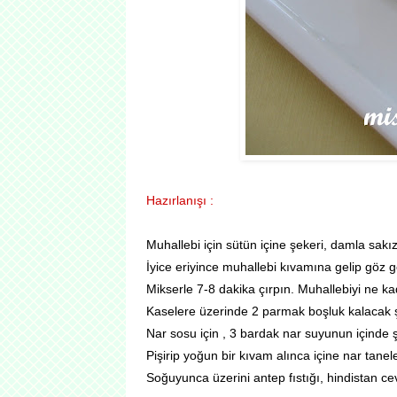
Hazırlanışı :
Muhallebi için sütün içine şekeri, damla sakız
İyice eriyince muhallebi kıvamına gelip göz g
Mi kserle 7-8 dakika çırpın. Muhallebiyi ne k
Kaselere üzerinde 2 parmak boşluk kalacak şe
Nar sosu için , 3 bardak nar suyunun içinde şe
Pişirip yoğun bir kıvam alınca içine nar tanele
Soğuyunca üzerini antep fıstığı, hindistan cevi