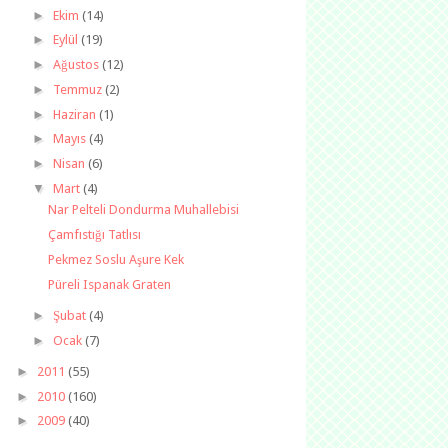
►
Ekim
(14)
►
Eylül
(19)
►
Ağustos
(12)
►
Temmuz
(2)
►
Haziran
(1)
►
Mayıs
(4)
►
Nisan
(6)
▼
Mart
(4)
Nar Pelteli Dondurma Muhallebisi
Çamfıstığı Tatlısı
Pekmez Soslu Aşure Kek
Püreli Ispanak Graten
►
Şubat
(4)
►
Ocak
(7)
►
2011
(55)
►
2010
(160)
►
2009
(40)