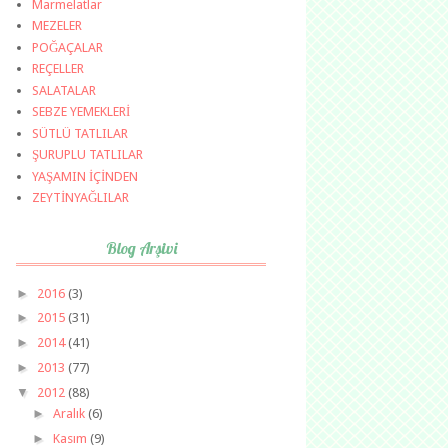
Marmelatlar
MEZELER
POĞAÇALAR
REÇELLER
SALATALAR
SEBZE YEMEKLERİ
SÜTLÜ TATLILAR
ŞURUPLU TATLILAR
YAŞAMIN İÇİNDEN
ZEYTİNYAĞLILAR
Blog Arşivi
►
2016
(3)
►
2015
(31)
►
2014
(41)
►
2013
(77)
▼
2012
(88)
►
Aralık
(6)
►
Kasım
(9)