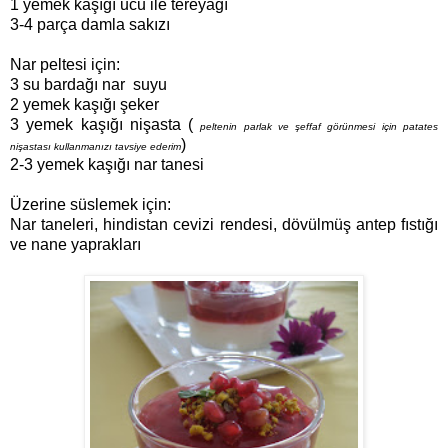
1 yemek kaşığı ucu ile tereyağı
3-4 parça damla sakızı
Nar peltesi için:
3 su bardağı nar suyu
2 yemek kaşığı şeker
3 yemek kaşığı nişasta (
peltenin parlak ve şeffaf görünmesi için patates
)
nişastası kullanmanızı tavsiye ederim
2-3 yemek kaşığı nar tanesi
Üzerine süslemek için:
Nar taneleri, hindistan cevizi rendesi, dövülmüş antep fıstığı
ve nane yaprakları