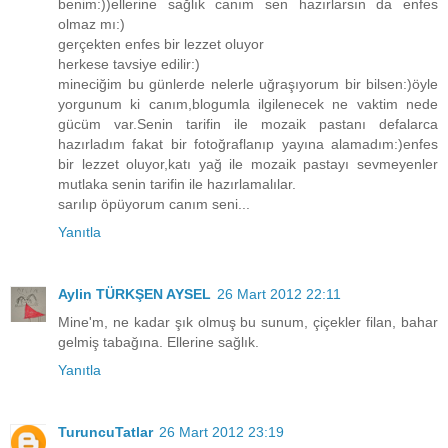
benim:))ellerine sağlık canım sen hazırlarsın da enfes
olmaz mı:)
gerçekten enfes bir lezzet oluyor
herkese tavsiye edilir:)
mineciğim bu günlerde nelerle uğraşıyorum bir bilsen:)öyle
yorgunum ki canım,blogumla ilgilenecek ne vaktim nede
gücüm var.Senin tarifin ile mozaik pastanı defalarca
hazırladım fakat bir fotoğraflanıp yayına alamadım:)enfes
bir lezzet oluyor,katı yağ ile mozaik pastayı sevmeyenler
mutlaka senin tarifin ile hazırlamalılar.
sarılıp öpüyorum canım seni...
Yanıtla
Aylin TÜRKŞEN AYSEL
26 Mart 2012 22:11
Mine'm, ne kadar şık olmuş bu sunum, çiçekler filan, bahar
gelmiş tabağına. Ellerine sağlık.
Yanıtla
TuruncuTatlar
26 Mart 2012 23:19