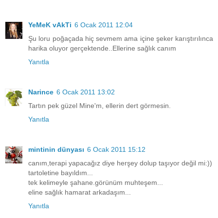
YeMeK vAkTi
6 Ocak 2011 12:04
Şu loru poğaçada hiç sevmem ama içine şeker karıştırılınca
harika oluyor gerçektende..Ellerine sağlık canım
Yanıtla
Narince
6 Ocak 2011 13:02
Tartın pek güzel Mine'm, ellerin dert görmesin.
Yanıtla
mintinin dünyası
6 Ocak 2011 15:12
canım,terapi yapacağız diye herşey dolup taşıyor değil mi:))
tartoletine bayıldım...
tek kelimeyle şahane.görünüm muhteşem...
eline sağlık hamarat arkadaşım...
Yanıtla