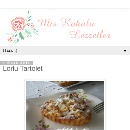
▼
4 Ocak 2011
Lorlu Tartolet