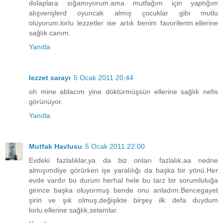
dolaplara sığamıyorum.ama mutfağım için yaptığım
alışverişlerd oyuncak almış çocuklar gibi mutlu
oluyorum.lorlu lezzetler ise artık benim favorilerim.ellerine
sağlık canım.
Yanıtla
lezzet sarayı
5 Ocak 2011 20:44
oh mine ablacım yine döktürmüşsün ellerine sağlık nefis
görünüyor.
Yanıtla
Mutfak Havlusu
5 Ocak 2011 22:00
Evdeki fazlalıklar,ya da biz onları fazlalık,aa nedne
almışımdiye görürken işe yaralılığı da başka bir yönü.Her
evde vardır bu durum herhal hele bu tarz bir sorumluluğa
girince başka oluyormuş bende onu anladım.Bencegayet
şirin ve şık olmuş,değişikte birşey ilk defa duydum
lorlu.ellerine sağlık,selamlar.