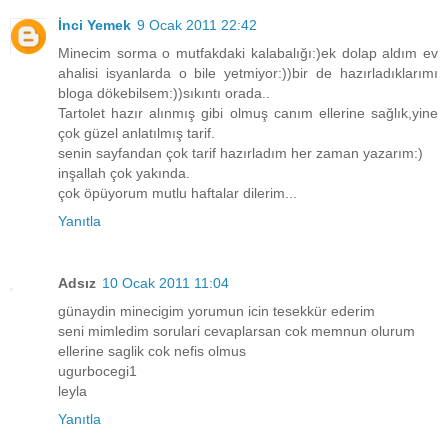
İnci Yemek
9 Ocak 2011 22:42
Minecim sorma o mutfakdaki kalabalığı:)ek dolap aldım ev
ahalisi isyanlarda o bile yetmiyor:))bir de hazırladıklarımı
bloga dökebilsem:))sıkıntı orada..
Tartolet hazır alınmış gibi olmuş canım ellerine sağlık,yine
çok güzel anlatılmış tarif.
senin sayfandan çok tarif hazırladım her zaman yazarım:)
inşallah çok yakında.
çok öpüyorum mutlu haftalar dilerim...
Yanıtla
Adsız
10 Ocak 2011 11:04
günaydin minecigim yorumun icin tesekkür ederim
seni mimledim sorulari cevaplarsan cok memnun olurum
ellerine saglik cok nefis olmus
ugurbocegi1
leyla
Yanıtla