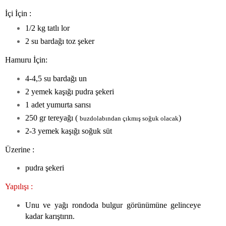
İçi İçin :
1/2 kg tatlı lor
2 su bardağı toz şeker
Hamuru İçin:
4-4,5 su bardağı un
2 yemek kaşığı pudra şekeri
1 adet yumurta sarısı
250 gr tereyağı (
)
buzdolabından çıkmış soğuk olacak
2-3 yemek kaşığı soğuk süt
Üzerine :
pudra şekeri
Yapılışı :
Unu ve yağı rondoda bulgur görünümüne gelinceye
kadar karıştırın.