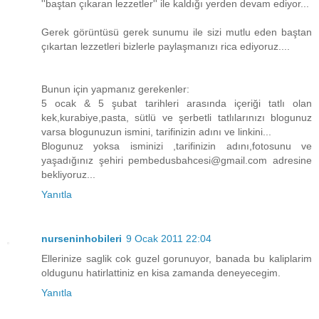
''baştan çıkaran lezzetler'' ile kaldığı yerden devam ediyor...
Gerek görüntüsü gerek sunumu ile sizi mutlu eden baştan
çıkartan lezzetleri bizlerle paylaşmanızı rica ediyoruz....
Bunun için yapmanız gerekenler:
5 ocak & 5 şubat tarihleri arasında içeriği tatlı olan
kek,kurabiye,pasta, sütlü ve şerbetli tatlılarınızı blogunuz
varsa blogunuzun ismini, tarifinizin adını ve linkini...
Blogunuz yoksa isminizi ,tarifinizin adını,fotosunu ve
yaşadığınız şehiri pembedusbahcesi@gmail.com adresine
bekliyoruz...
Yanıtla
nurseninhobileri
9 Ocak 2011 22:04
Ellerinize saglik cok guzel gorunuyor, banada bu kaliplarim
oldugunu hatirlattiniz en kisa zamanda deneyecegim.
Yanıtla