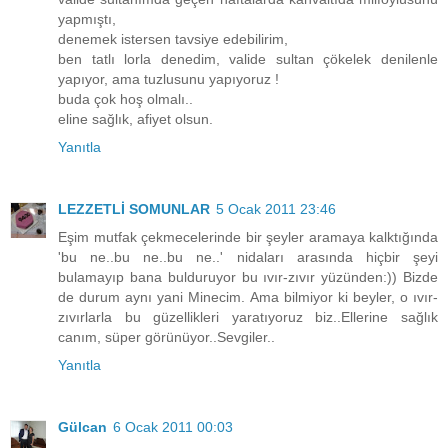
yapmıştı,
denemek istersen tavsiye edebilirim,
ben tatlı lorla denedim, valide sultan çökelek denilenle
yapıyor, ama tuzlusunu yapıyoruz !
buda çok hoş olmalı..
eline sağlık, afiyet olsun.
Yanıtla
LEZZETLİ SOMUNLAR
5 Ocak 2011 23:46
Eşim mutfak çekmecelerinde bir şeyler aramaya kalktığında
'bu ne..bu ne..bu ne..' nidaları arasında hiçbir şeyi
bulamayıp bana bulduruyor bu ıvır-zıvır yüzünden:)) Bizde
de durum aynı yani Minecim. Ama bilmiyor ki beyler, o ıvır-
zıvırlarla bu güzellikleri yaratıyoruz biz..Ellerine sağlık
canım, süper görünüyor..Sevgiler..
Yanıtla
Gülcan
6 Ocak 2011 00:03