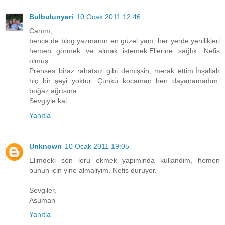
Bulbulunyeri
10 Ocak 2011 12:46
Canım,
bence de blog yazmanın en güzel yanı, her yerde yenilikleri
hemen görmek ve almak istemek.Ellerine sağlık. Nefis
olmuş.
Prenses biraz rahatsız gibi demişsin, merak ettim.İnşallah
hiç bir şeyi yoktur. Çünkü kocaman ben dayanamadım,
boğaz ağrısına.
Sevgiyle kal.
Yanıtla
Unknown
10 Ocak 2011 19:05
Elimdeki son loru ekmek yapiminda kullandim, hemen
bunun icin yine almaliyim. Nefis duruyor.
Sevgiler,
Asuman
Yanıtla