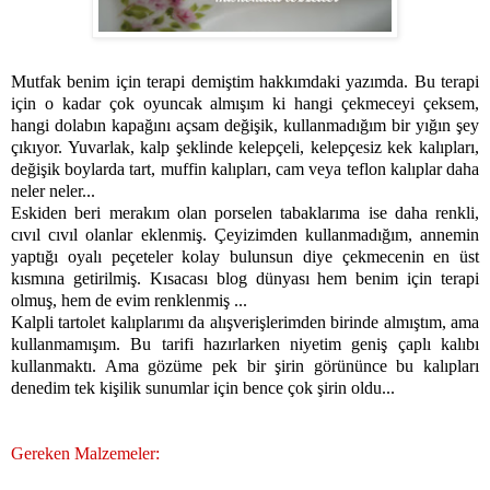
Mutfak benim için terapi demiştim hakkımdaki yazımda. Bu terapi
için o kadar çok oyuncak almışım ki hangi çekmeceyi çeksem,
hangi dolabın kapağını açsam değişik, kullanmadığım bir yığın şey
çıkıyor. Yuvarlak, kalp şeklinde kelepçeli, kelepçesiz kek kalıpları,
değişik boylarda tart, muffin kalıpları, cam veya teflon kalıplar daha
neler neler...
Eskiden beri merakım olan porselen tabaklarıma ise daha renkli,
cıvıl cıvıl olanlar eklenmiş. Çeyizimden kullanmadığım, annemin
yaptığı oyalı peçeteler kolay bulunsun diye çekmecenin en üst
kısmına getirilmiş. Kısacası blog dünyası hem benim için terapi
olmuş, hem de evim renklenmiş ...
Kalpli tartolet kalıplarımı da alışverişlerimden birinde almıştım, ama
kullanmamışım. Bu tarifi hazırlarken niyetim geniş çaplı kalıbı
kullanmaktı. Ama gözüme pek bir şirin görününce bu kalıpları
denedim tek kişilik sunumlar için bence çok şirin oldu...
Gereken Malzemeler: