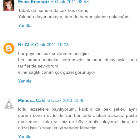
Esma Ercengiz
6 Ocak 2011 08:58
Tabak da, sunum da çok hoş olmuş..
Yakında dayanamayıp, ben de hamur işlerine dalacağım..
Yanıtla
NzlGl
6 Ocak 2011 10:03
Lor peynirini çok severim mineciğim
her sabah mutlaka soframızda bulunur dolayısıyla lorlu
tarifleride seviyorum
eline sağlık canım çok güzel görünüyor
Yanıtla
Mimosa Café
6 Ocak 2011 11:48
lorlu lezzetlere bayılıyorum. kalıbın da pek şeker. aynı
durum benim evde de var, her türlü alakalı alakasız pasta
malzemesi, kalıp vs. biz de böyle mutlu oluyoruz dimi, ne
güzel işte :) sevgiler iyi seneler Minecim.
Yanıtla