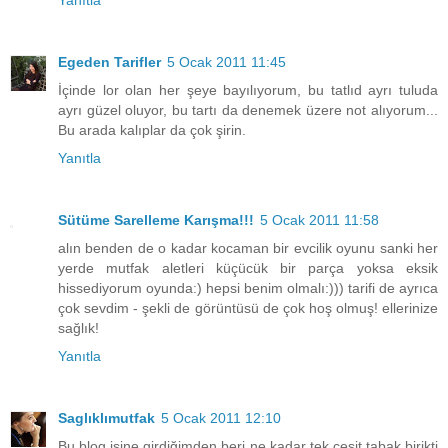
Egeden Tarifler
5 Ocak 2011 11:45
İçinde lor olan her şeye bayılıyorum, bu tatlıd ayrı tuluda
ayrı güzel oluyor, bu tartı da denemek üzere not alıyorum...
Bu arada kalıplar da çok şirin.
Yanıtla
Sütüme Sarelleme Karışma!!!
5 Ocak 2011 11:58
alın benden de o kadar kocaman bir evcilik oyunu sanki her
yerde mutfak aletleri küçücük bir parça yoksa eksik
hissediyorum oyunda:) hepsi benim olmalı:))) tarifi de ayrıca
çok sevdim - şekli de görüntüsü de çok hoş olmuş! ellerinize
sağlık!
Yanıtla
Saglıklımutfak
5 Ocak 2011 12:10
Bu blog işine girdiğimden beri ne kadar tek çeşit tabak birikti