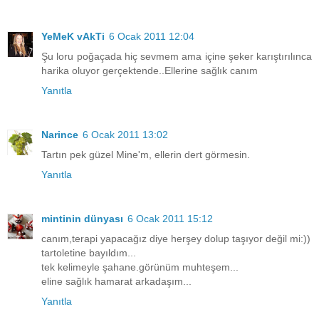
YeMeK vAkTi
6 Ocak 2011 12:04
Şu loru poğaçada hiç sevmem ama içine şeker karıştırılınca
harika oluyor gerçektende..Ellerine sağlık canım
Yanıtla
Narince
6 Ocak 2011 13:02
Tartın pek güzel Mine'm, ellerin dert görmesin.
Yanıtla
mintinin dünyası
6 Ocak 2011 15:12
canım,terapi yapacağız diye herşey dolup taşıyor değil mi:))
tartoletine bayıldım...
tek kelimeyle şahane.görünüm muhteşem...
eline sağlık hamarat arkadaşım...
Yanıtla