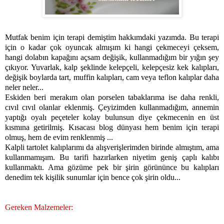
Mutfak benim için terapi demiştim hakkımdaki yazımda. Bu terapi
için o kadar çok oyuncak almışım ki hangi çekmeceyi çeksem,
hangi dolabın kapağını açsam değişik, kullanmadığım bir yığın şey
çıkıyor. Yuvarlak, kalp şeklinde kelepçeli, kelepçesiz kek kalıpları,
değişik boylarda tart, muffin kalıpları, cam veya teflon kalıplar daha
neler neler...
Eskiden beri merakım olan porselen tabaklarıma ise daha renkli,
cıvıl cıvıl olanlar eklenmiş. Çeyizimden kullanmadığım, annemin
yaptığı oyalı peçeteler kolay bulunsun diye çekmecenin en üst
kısmına getirilmiş. Kısacası blog dünyası hem benim için terapi
olmuş, hem de evim renklenmiş ...
Kalpli tartolet kalıplarımı da alışverişlerimden birinde almıştım, ama
kullanmamışım. Bu tarifi hazırlarken niyetim geniş çaplı kalıbı
kullanmaktı. Ama gözüme pek bir şirin görününce bu kalıpları
denedim tek kişilik sunumlar için bence çok şirin oldu...
Gereken Malzemeler: