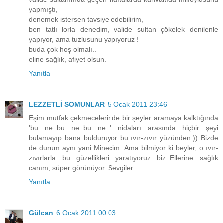
yapmıştı,
denemek istersen tavsiye edebilirim,
ben tatlı lorla denedim, valide sultan çökelek denilenle
yapıyor, ama tuzlusunu yapıyoruz !
buda çok hoş olmalı..
eline sağlık, afiyet olsun.
Yanıtla
LEZZETLİ SOMUNLAR
5 Ocak 2011 23:46
Eşim mutfak çekmecelerinde bir şeyler aramaya kalktığında
'bu ne..bu ne..bu ne..' nidaları arasında hiçbir şeyi
bulamayıp bana bulduruyor bu ıvır-zıvır yüzünden:)) Bizde
de durum aynı yani Minecim. Ama bilmiyor ki beyler, o ıvır-
zıvırlarla bu güzellikleri yaratıyoruz biz..Ellerine sağlık
canım, süper görünüyor..Sevgiler..
Yanıtla
Gülcan
6 Ocak 2011 00:03