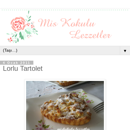
▼
4 Ocak 2011
Lorlu Tartolet