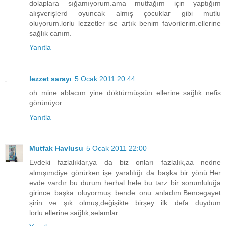
dolaplara sığamıyorum.ama mutfağım için yaptığım
alışverişlerd oyuncak almış çocuklar gibi mutlu
oluyorum.lorlu lezzetler ise artık benim favorilerim.ellerine
sağlık canım.
Yanıtla
lezzet sarayı
5 Ocak 2011 20:44
oh mine ablacım yine döktürmüşsün ellerine sağlık nefis
görünüyor.
Yanıtla
Mutfak Havlusu
5 Ocak 2011 22:00
Evdeki fazlalıklar,ya da biz onları fazlalık,aa nedne
almışımdiye görürken işe yaralılığı da başka bir yönü.Her
evde vardır bu durum herhal hele bu tarz bir sorumluluğa
girince başka oluyormuş bende onu anladım.Bencegayet
şirin ve şık olmuş,değişikte birşey ilk defa duydum
lorlu.ellerine sağlık,selamlar.