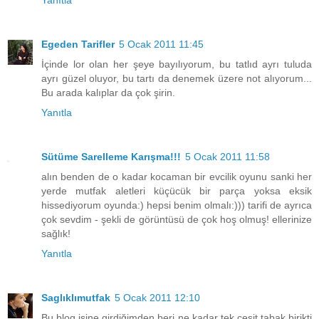
Egeden Tarifler
5 Ocak 2011 11:45
İçinde lor olan her şeye bayılıyorum, bu tatlıd ayrı tuluda
ayrı güzel oluyor, bu tartı da denemek üzere not alıyorum...
Bu arada kalıplar da çok şirin.
Yanıtla
Sütüme Sarelleme Karışma!!!
5 Ocak 2011 11:58
alın benden de o kadar kocaman bir evcilik oyunu sanki her
yerde mutfak aletleri küçücük bir parça yoksa eksik
hissediyorum oyunda:) hepsi benim olmalı:))) tarifi de ayrıca
çok sevdim - şekli de görüntüsü de çok hoş olmuş! ellerinize
sağlık!
Yanıtla
Saglıklımutfak
5 Ocak 2011 12:10
Bu blog işine girdiğimden beri ne kadar tek çeşit tabak birikti