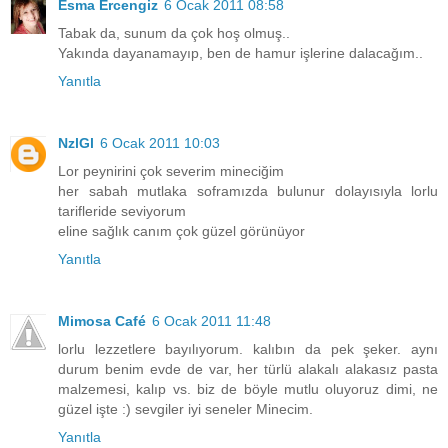
Esma Ercengiz
6 Ocak 2011 08:58
Tabak da, sunum da çok hoş olmuş..
Yakında dayanamayıp, ben de hamur işlerine dalacağım..
Yanıtla
NzlGl
6 Ocak 2011 10:03
Lor peynirini çok severim mineciğim
her sabah mutlaka soframızda bulunur dolayısıyla lorlu
tarifleride seviyorum
eline sağlık canım çok güzel görünüyor
Yanıtla
Mimosa Café
6 Ocak 2011 11:48
lorlu lezzetlere bayılıyorum. kalıbın da pek şeker. aynı
durum benim evde de var, her türlü alakalı alakasız pasta
malzemesi, kalıp vs. biz de böyle mutlu oluyoruz dimi, ne
güzel işte :) sevgiler iyi seneler Minecim.
Yanıtla