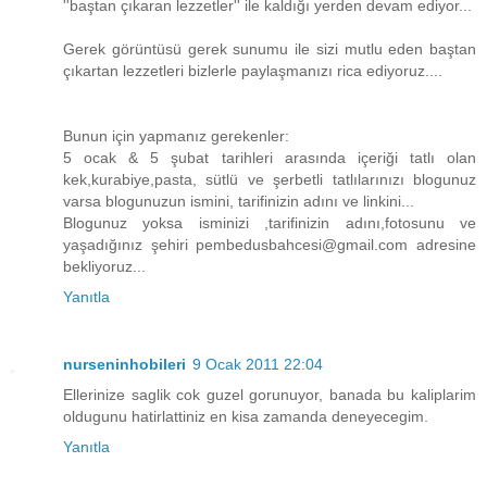
''baştan çıkaran lezzetler'' ile kaldığı yerden devam ediyor...
Gerek görüntüsü gerek sunumu ile sizi mutlu eden baştan
çıkartan lezzetleri bizlerle paylaşmanızı rica ediyoruz....
Bunun için yapmanız gerekenler:
5 ocak & 5 şubat tarihleri arasında içeriği tatlı olan
kek,kurabiye,pasta, sütlü ve şerbetli tatlılarınızı blogunuz
varsa blogunuzun ismini, tarifinizin adını ve linkini...
Blogunuz yoksa isminizi ,tarifinizin adını,fotosunu ve
yaşadığınız şehiri pembedusbahcesi@gmail.com adresine
bekliyoruz...
Yanıtla
nurseninhobileri
9 Ocak 2011 22:04
Ellerinize saglik cok guzel gorunuyor, banada bu kaliplarim
oldugunu hatirlattiniz en kisa zamanda deneyecegim.
Yanıtla