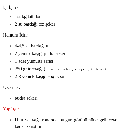
İçi İçin :
1/2 kg tatlı lor
2 su bardağı toz şeker
Hamuru İçin:
4-4,5 su bardağı un
2 yemek kaşığı pudra şekeri
1 adet yumurta sarısı
250 gr tereyağı (
)
buzdolabından çıkmış soğuk olacak
2-3 yemek kaşığı soğuk süt
Üzerine :
pudra şekeri
Yapılışı :
Unu ve yağı rondoda bulgur görünümüne gelinceye
kadar karıştırın.