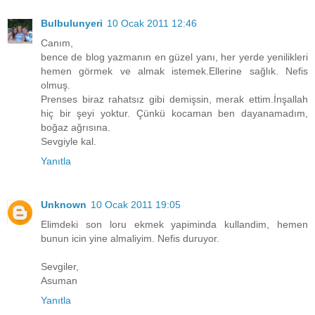
Bulbulunyeri
10 Ocak 2011 12:46
Canım,
bence de blog yazmanın en güzel yanı, her yerde yenilikleri
hemen görmek ve almak istemek.Ellerine sağlık. Nefis
olmuş.
Prenses biraz rahatsız gibi demişsin, merak ettim.İnşallah
hiç bir şeyi yoktur. Çünkü kocaman ben dayanamadım,
boğaz ağrısına.
Sevgiyle kal.
Yanıtla
Unknown
10 Ocak 2011 19:05
Elimdeki son loru ekmek yapiminda kullandim, hemen
bunun icin yine almaliyim. Nefis duruyor.
Sevgiler,
Asuman
Yanıtla