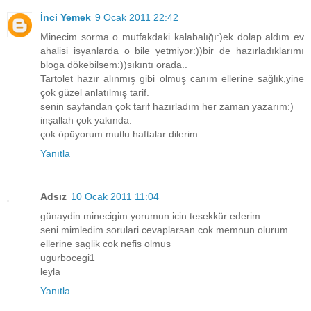
İnci Yemek
9 Ocak 2011 22:42
Minecim sorma o mutfakdaki kalabalığı:)ek dolap aldım ev
ahalisi isyanlarda o bile yetmiyor:))bir de hazırladıklarımı
bloga dökebilsem:))sıkıntı orada..
Tartolet hazır alınmış gibi olmuş canım ellerine sağlık,yine
çok güzel anlatılmış tarif.
senin sayfandan çok tarif hazırladım her zaman yazarım:)
inşallah çok yakında.
çok öpüyorum mutlu haftalar dilerim...
Yanıtla
Adsız
10 Ocak 2011 11:04
günaydin minecigim yorumun icin tesekkür ederim
seni mimledim sorulari cevaplarsan cok memnun olurum
ellerine saglik cok nefis olmus
ugurbocegi1
leyla
Yanıtla