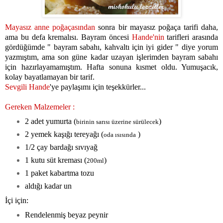
Mayasız anne poğaçasından
sonra bir mayasız poğaça tarifi daha,
ama bu defa kremalısı. Bayram öncesi
Hande'nin
tarifleri arasında
gördüğümde " bayram sabahı, kahvaltı için iyi gider " diye yorum
yazmıştım, ama son güne kadar uzayan işlerimden bayram sabahı
için hazırlayamamıştım. Hafta sonuna kısmet oldu. Yumuşacık,
kolay bayatlamayan bir tarif.
Sevgili Hande
'ye paylaşımı için teşekkürler...
Gereken Malzemeler :
2 adet yumurta (
)
birinin sarısı üzerine sürülecek
2 yemek kaşığı tereyağı (
)
oda ısısında
1/2 çay bardağı sıvıyağ
1 kutu süt kreması (
)
200ml
1 paket kabartma tozu
aldığı kadar un
İçi için:
Rendelenmiş beyaz peynir