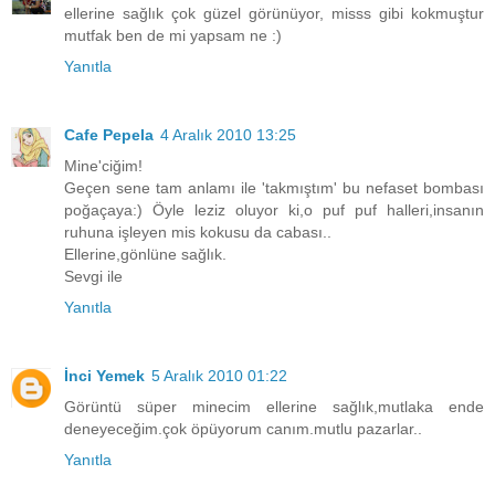
ellerine sağlık çok güzel görünüyor, misss gibi kokmuştur
mutfak ben de mi yapsam ne :)
Yanıtla
Cafe Pepela
4 Aralık 2010 13:25
Mine'ciğim!
Geçen sene tam anlamı ile 'takmıştım' bu nefaset bombası
poğaçaya:) Öyle leziz oluyor ki,o puf puf halleri,insanın
ruhuna işleyen mis kokusu da cabası..
Ellerine,gönlüne sağlık.
Sevgi ile
Yanıtla
İnci Yemek
5 Aralık 2010 01:22
Görüntü süper minecim ellerine sağlık,mutlaka ende
deneyeceğim.çok öpüyorum canım.mutlu pazarlar..
Yanıtla