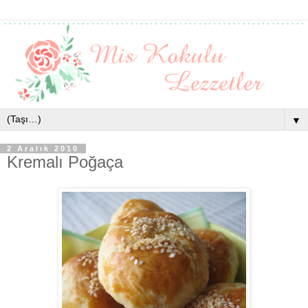
▼
2 Aralık 2010
Kremalı Poğaça