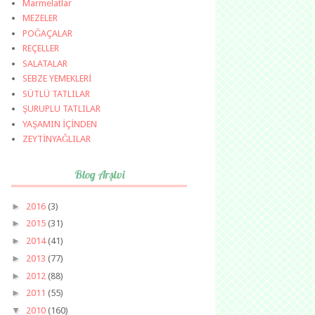
Marmelatlar
MEZELER
POĞAÇALAR
REÇELLER
SALATALAR
SEBZE YEMEKLERİ
SÜTLÜ TATLILAR
ŞURUPLU TATLILAR
YAŞAMIN İÇİNDEN
ZEYTİNYAĞLILAR
Blog Arşivi
►
2016
(3)
►
2015
(31)
►
2014
(41)
►
2013
(77)
►
2012
(88)
►
2011
(55)
▼
2010
(160)