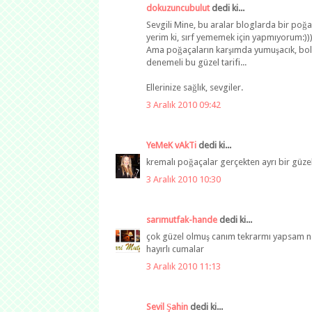
dokuzuncubulut
dedi ki...
Sevgili Mine, bu aralar bloglarda bir poğa
yerim ki, sırf yememek için yapmıyorum:))
Ama poğaçaların karşımda yumuşacık, bol s
denemeli bu güzel tarifi...
Ellerinize sağlık, sevgiler.
3 Aralık 2010 09:42
YeMeK vAkTi
dedi ki...
kremalı poğaçalar gerçekten ayrı bir güzel
3 Aralık 2010 10:30
sarımutfak-hande
dedi ki...
çok güzel olmuş canım tekrarmı yapsam ne
hayırlı cumalar
3 Aralık 2010 11:13
Sevil Şahin
dedi ki...