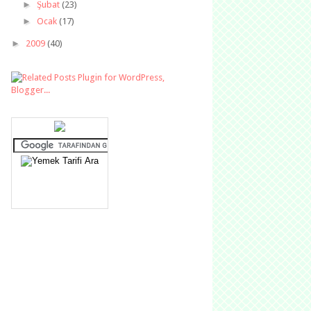
►
Şubat
(23)
►
Ocak
(17)
►
2009
(40)