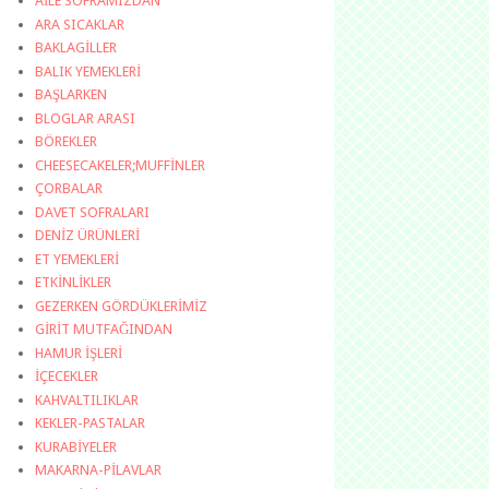
AİLE SOFRAMIZDAN
ARA SICAKLAR
BAKLAGİLLER
BALIK YEMEKLERİ
BAŞLARKEN
BLOGLAR ARASI
BÖREKLER
CHEESECAKELER;MUFFİNLER
ÇORBALAR
DAVET SOFRALARI
DENİZ ÜRÜNLERİ
ET YEMEKLERİ
ETKİNLİKLER
GEZERKEN GÖRDÜKLERİMİZ
GİRİT MUTFAĞINDAN
HAMUR İŞLERİ
İÇECEKLER
KAHVALTILIKLAR
KEKLER-PASTALAR
KURABİYELER
MAKARNA-PİLAVLAR