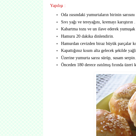
Yapılışı :
Oda ısısındaki yumurtaların birinin sarısını 
Sıvı yağı ve tereyağını, kremayı karıştırın .
Kabartma tozu ve un ilave ederek yumuşak 
Hamuru 20 dakika dinlendirin.
Hamurdan cevizden biraz büyük parçalar ko
Kapattığınız kısım alta gelecek şekilde yağlı 
Üzerine yumurta sarısı sürüp, susam serpin.
Önceden 180 derece ısıtılmış fırında üzeri k