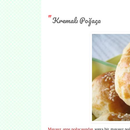
Kremalı Poğaça
Mayasız anne poğaçasından
sonra bir mayasız po