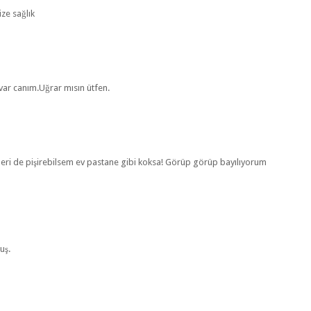
ize sağlık
var canım.Uğrar mısın ütfen.
fleri de pişirebilsem ev pastane gibi koksa! Görüp görüp bayılıyorum
uş.