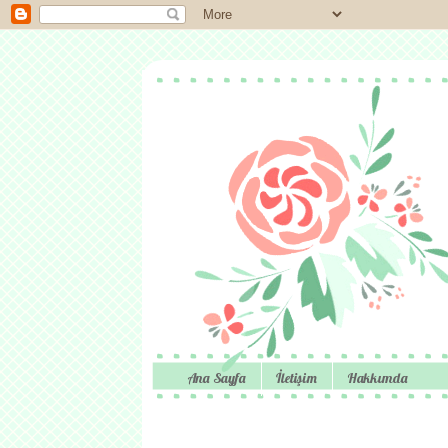
Ana Sayfa
İletişim
Hakkımda