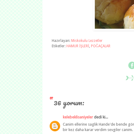
Hazırlayan:
Miskokulu Lezzetler
Etiketler:
HAMUR İŞLERİ
,
POĞAÇALAR
36 yorum:
kelebeklisaniyeler
dedi ki...
Canim ellerine saglik Hande'de bende gö
bir kez daha karar verdim sevgiler canim.