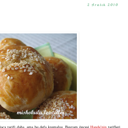
2 Aralık 2010
ğaça tarifi daha, ama bu defa kremalısı. Bayram öncesi
Hande'nin
tarifleri