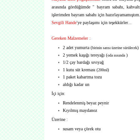
arasında gördüğümde " bayram sabahı, kahvalt
işlerimden bayram sabahı için hazırlayamamıştım.
Sevgili Hande
'ye paylaşımı için teşekkürler...
Gereken Malzemeler :
2 adet yumurta (
)
birinin sarısı üzerine sürülecek
2 yemek kaşığı tereyağı (
)
oda ısısında
1/2 çay bardağı sıvıyağ
1 kutu süt kreması (
)
200ml
1 paket kabartma tozu
aldığı kadar un
İçi için:
Rendelenmiş beyaz peynir
Kıyılmış maydanoz
Üzerine :
susam veya çörek otu