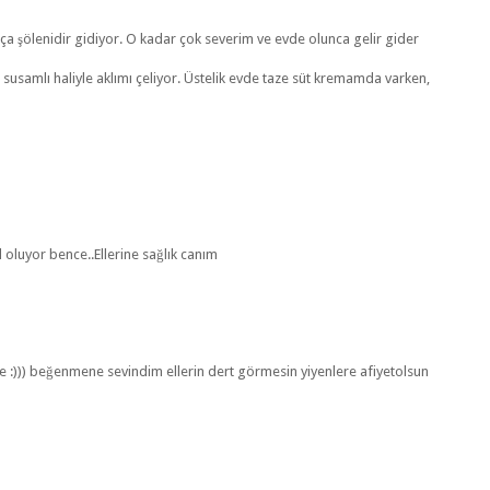
ça şölenidir gidiyor. O kadar çok severim ve evde olunca gelir gider
)
usamlı haliyle aklımı çeliyor. Üstelik evde taze süt kremamda varken,
 oluyor bence..Ellerine sağlık canım
 :))) beğenmene sevindim ellerin dert görmesin yiyenlere afiyetolsun