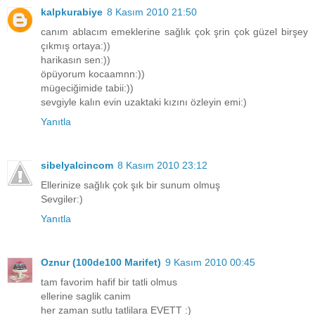
kalpkurabiye
8 Kasım 2010 21:50
canım ablacım emeklerine sağlık çok şrin çok güzel birşey
çıkmış ortaya:))
harikasın sen:))
öpüyorum kocaamnn:))
mügeciğimide tabii:))
sevgiyle kalın evin uzaktaki kızını özleyin emi:)
Yanıtla
sibelyalcincom
8 Kasım 2010 23:12
Ellerinize sağlık çok şık bir sunum olmuş
Sevgiler:)
Yanıtla
Oznur (100de100 Marifet)
9 Kasım 2010 00:45
tam favorim hafif bir tatli olmus
ellerine saglik canim
her zaman sutlu tatlilara EVETT :)