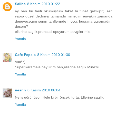
Saliha
8 Kasım 2010 01:22
ay ben bu tarifi okumuştum fakat bi tuhaf gelmişti:) sen
yapıp guzel dedınya tamamdır minecim enyakın zamanda
deneyecegım senın tarıflerınde hıcccc husrana ugramadım
desem?
ellerine saglık,prensesi opuyorum sevgılerımle....
Yanıtla
Cafe Pepela
8 Kasım 2010 01:30
Vuu! :)
Süper,karamele bayılırım ben,ellerine sağlık Mine'si..
Yanıtla
nesrin
8 Kasım 2010 06:04
Nefis görünüyor. Hele ki bir önceki turta. Ellerine saglik.
Yanıtla