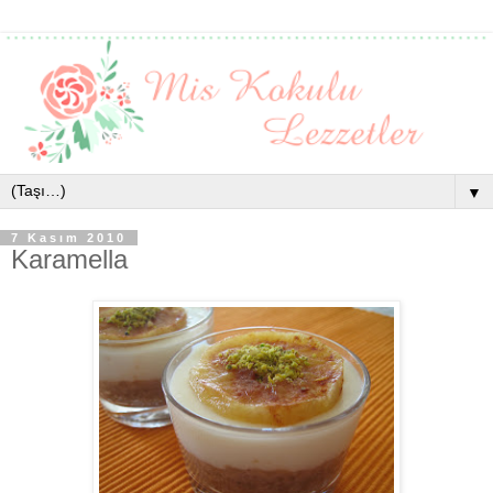
▼
7 Kasım 2010
Karamella