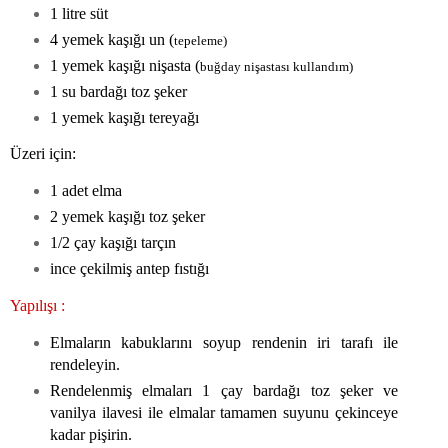
1 litre süt
4 yemek kaşığı un (
tepeleme)
1 yemek kaşığı nişasta (
buğday nişastası kullandım)
1 su bardağı toz şeker
1 yemek kaşığı tereyağı
Üzeri için:
1 adet elma
2 yemek kaşığı toz şeker
1/2 çay kaşığı tarçın
ince çekilmiş antep fıstığı
Yapılışı :
Elmaların kabuklarını soyup rendenin iri tarafı ile
rendeleyin.
Rendelenmiş elmaları 1 çay bardağı toz şeker ve
vanilya ilavesi ile elmalar tamamen suyunu çekinceye
kadar pişirin.