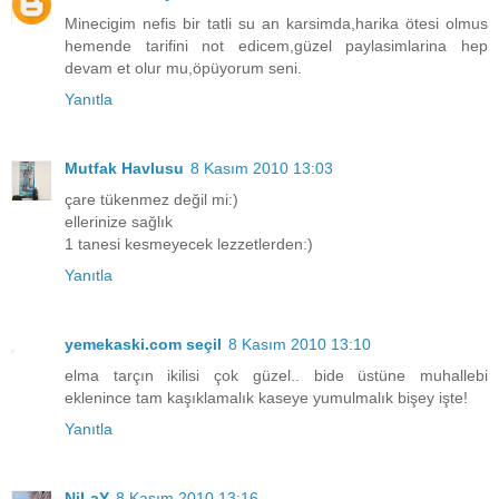
Minecigim nefis bir tatli su an karsimda,harika ötesi olmus
hemende tarifini not edicem,güzel paylasimlarina hep
devam et olur mu,öpüyorum seni.
Yanıtla
Mutfak Havlusu
8 Kasım 2010 13:03
çare tükenmez değil mi:)
ellerinize sağlık
1 tanesi kesmeyecek lezzetlerden:)
Yanıtla
yemekaski.com seçil
8 Kasım 2010 13:10
elma tarçın ikilisi çok güzel.. bide üstüne muhallebi
eklenince tam kaşıklamalık kaseye yumulmalık bişey işte!
Yanıtla
NiLaY
8 Kasım 2010 13:16