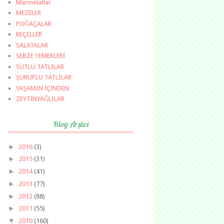
Marmelatlar
MEZELER
POĞAÇALAR
REÇELLER
SALATALAR
SEBZE YEMEKLERİ
SÜTLÜ TATLILAR
ŞURUPLU TATLILAR
YAŞAMIN İÇİNDEN
ZEYTİNYAĞLILAR
Blog Arşivi
►
2016
(3)
►
2015
(31)
►
2014
(41)
►
2013
(77)
►
2012
(88)
►
2011
(55)
▼
2010
(160)