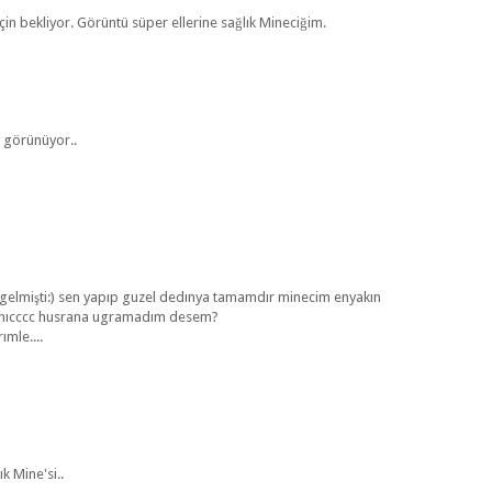
çin bekliyor. Görüntü süper ellerine sağlık Mineciğim.
l görünüyor..
 gelmişti:) sen yapıp guzel dedınya tamamdır minecim enyakın
 hıcccc husrana ugramadım desem?
ımle....
k Mine'si..