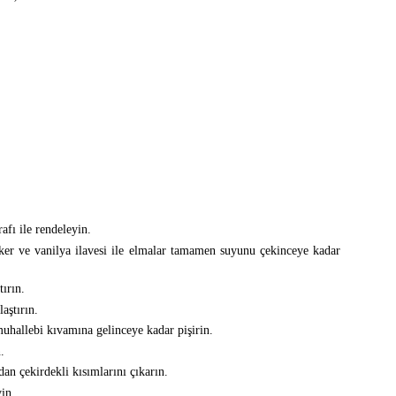
afı ile rendeleyin.
ker ve vanilya ilavesi ile elmalar tamamen suyunu çekinceye kadar
tırın.
aştırın.
uhallebi kıvamına gelinceye kadar pişirin.
.
n çekirdekli kısımlarını çıkarın.
in.