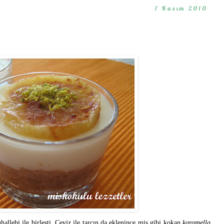
7 Kasım 2010
llebi ile birleşti. Ceviz ile tarçın da eklenince mis gibi kokan
karamella