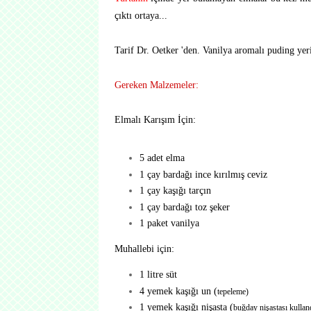
çıktı ortaya...
Tarif Dr. Oetker 'den. Vanilya aromalı puding yer
Gereken Malzemeler:
Elmalı Karışım İçin:
5 adet elma
1 çay bardağı ince kırılmış ceviz
1 çay kaşığı tarçın
1 çay bardağı toz şeker
1 paket vanilya
Muhallebi için:
1 litre süt
4 yemek kaşığı un (
tepeleme)
1 yemek kaşığı nişasta (
buğday nişastası kulla