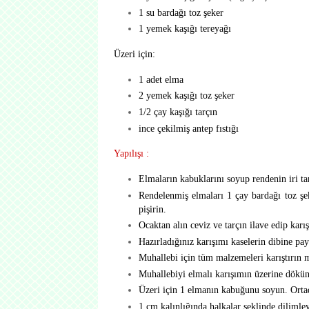
1 su bardağı toz şeker
1 yemek kaşığı tereyağı
Üzeri için:
1 adet elma
2 yemek kaşığı toz şeker
1/2 çay kaşığı tarçın
ince çekilmiş antep fıstığı
Yapılışı :
Elmaların kabuklarını soyup rendenin iri tar
Rendelenmiş elmaları 1 çay bardağı toz şe
pişirin.
Ocaktan alın ceviz ve tarçın ilave edip karış
Hazırladığınız karışımı kaselerin dibine payl
Muhallebi için tüm malzemeleri karıştırın m
Muhallebiyi elmalı karışımın üzerine dökün
Üzeri için 1 elmanın kabuğunu soyun. Ortada
1 cm kalınlığında halkalar şeklinde dilimley