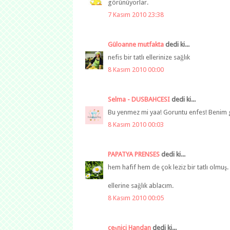
görünüyorlar.
7 Kasım 2010 23:38
Güloanne mutfakta
dedi ki...
nefis bir tatlı ellerinize sağlık
8 Kasım 2010 00:00
Selma - DUSBAHCESI
dedi ki...
Bu yenmez mi yaa! Goruntu enfes! Benim gibi 
8 Kasım 2010 00:03
PAPATYA PRENSES
dedi ki...
hem hafif hem de çok leziz bir tatlı olmuş
ellerine sağlık ablacım.
8 Kasım 2010 00:05
çeşnici Handan
dedi ki...