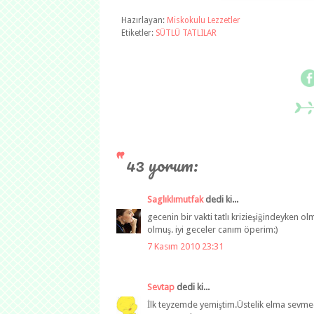
Hazırlayan:
Miskokulu Lezzetler
Etiketler:
SÜTLÜ TATLILAR
43 yorum:
Saglıklımutfak
dedi ki...
gecenin bir vakti tatlı krizieşiğindeyken o
olmuş. iyi geceler canım öperim:)
7 Kasım 2010 23:31
Sevtap
dedi ki...
İlk teyzemde yemiştim.Üstelik elma sevme