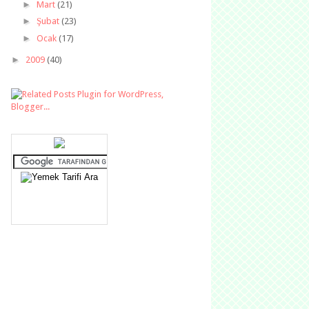
►
Mart
(21)
►
Şubat
(23)
►
Ocak
(17)
►
2009
(40)