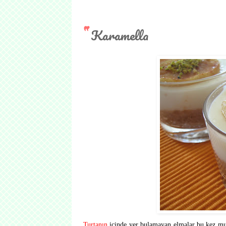
Karamella
Turtanın
içinde yer bulamayan elmalar bu kez muha