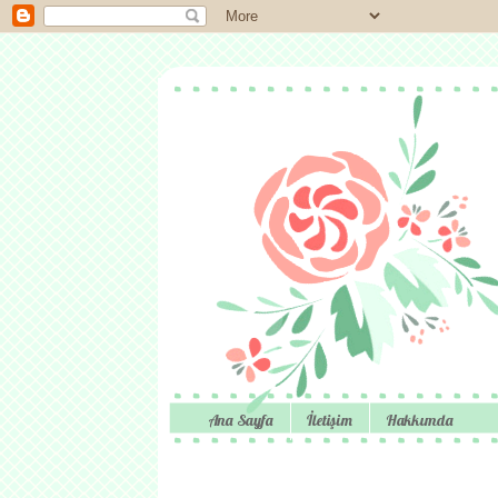
Ana Sayfa
İletişim
Hakkımda