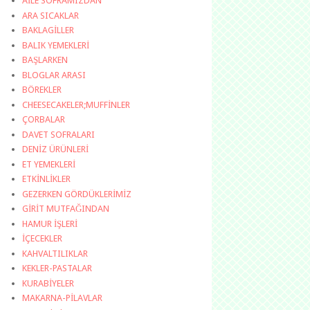
AİLE SOFRAMIZDAN
ARA SICAKLAR
BAKLAGİLLER
BALIK YEMEKLERİ
BAŞLARKEN
BLOGLAR ARASI
BÖREKLER
CHEESECAKELER;MUFFİNLER
ÇORBALAR
DAVET SOFRALARI
DENİZ ÜRÜNLERİ
ET YEMEKLERİ
ETKİNLİKLER
GEZERKEN GÖRDÜKLERİMİZ
GİRİT MUTFAĞINDAN
HAMUR İŞLERİ
İÇECEKLER
KAHVALTILIKLAR
KEKLER-PASTALAR
KURABİYELER
MAKARNA-PİLAVLAR