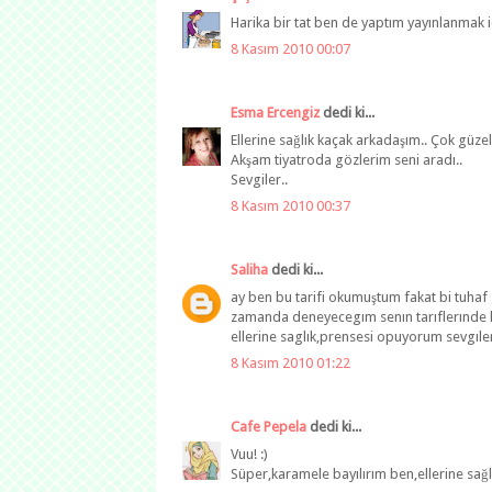
Harika bir tat ben de yaptım yayınlanmak i
8 Kasım 2010 00:07
Esma Ercengiz
dedi ki...
Ellerine sağlık kaçak arkadaşım.. Çok güze
Akşam tiyatroda gözlerim seni aradı..
Sevgiler..
8 Kasım 2010 00:37
Saliha
dedi ki...
ay ben bu tarifi okumuştum fakat bi tuhaf
zamanda deneyecegım senın tarıflerınde
ellerine saglık,prensesi opuyorum sevgıler
8 Kasım 2010 01:22
Cafe Pepela
dedi ki...
Vuu! :)
Süper,karamele bayılırım ben,ellerine sağlı