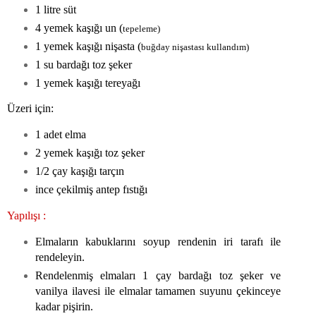
1 litre süt
4 yemek kaşığı un (
tepeleme)
1 yemek kaşığı nişasta (
buğday nişastası kullandım)
1 su bardağı toz şeker
1 yemek kaşığı tereyağı
Üzeri için:
1 adet elma
2 yemek kaşığı toz şeker
1/2 çay kaşığı tarçın
ince çekilmiş antep fıstığı
Yapılışı :
Elmaların kabuklarını soyup rendenin iri tarafı ile
rendeleyin.
Rendelenmiş elmaları 1 çay bardağı toz şeker ve
vanilya ilavesi ile elmalar tamamen suyunu çekinceye
kadar pişirin.