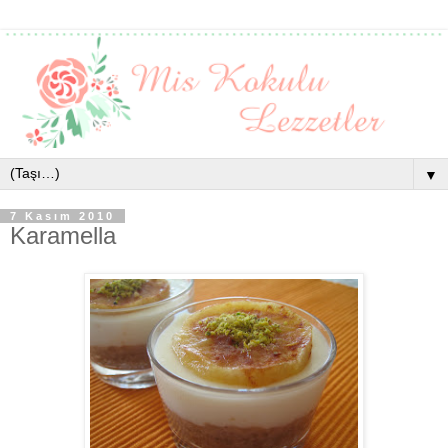
▼
7 Kasım 2010
Karamella