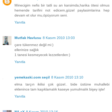
Minecigim nefis bir tatli su an karsimda,harika ötesi olmus
hemende tarifini not edicem,güzel paylasimlarina hep
devam et olur mu,öpüyorum seni.
Yanıtla
Mutfak Havlusu
8 Kasım 2010 13:03
çare tükenmez değil mi:)
ellerinize sağlık
1 tanesi kesmeyecek lezzetlerden:)
Yanıtla
yemekaski.com seçil
8 Kasım 2010 13:10
elma tarçın ikilisi çok güzel.. bide üstüne muhallebi
eklenince tam kaşıklamalık kaseye yumulmalık bişey işte!
Yanıtla
NiLaY
8 Kasım 2010 13:16