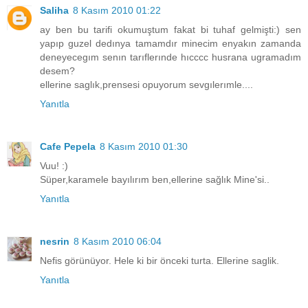
Saliha
8 Kasım 2010 01:22
ay ben bu tarifi okumuştum fakat bi tuhaf gelmişti:) sen
yapıp guzel dedınya tamamdır minecim enyakın zamanda
deneyecegım senın tarıflerınde hıcccc husrana ugramadım
desem?
ellerine saglık,prensesi opuyorum sevgılerımle....
Yanıtla
Cafe Pepela
8 Kasım 2010 01:30
Vuu! :)
Süper,karamele bayılırım ben,ellerine sağlık Mine'si..
Yanıtla
nesrin
8 Kasım 2010 06:04
Nefis görünüyor. Hele ki bir önceki turta. Ellerine saglik.
Yanıtla