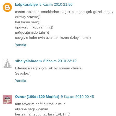
kalpkurabiye
8 Kasım 2010 21:50
canım ablacım emeklerine sağlık çok şrin çok güzel birşey
çıkmış ortaya:))
harikasın sen:))
öpüyorum kocaamnn:))
mügeciğimide tabii:))
sevgiyle kalın evin uzaktaki kızını özleyin emi:)
Yanıtla
sibelyalcincom
8 Kasım 2010 23:12
Ellerinize sağlık çok şık bir sunum olmuş
Sevgiler:)
Yanıtla
Oznur (100de100 Marifet)
9 Kasım 2010 00:45
tam favorim hafif bir tatli olmus
ellerine saglik canim
her zaman sutlu tatlilara EVETT :)