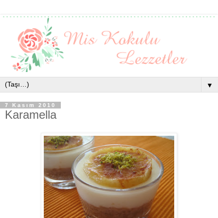
▼
7 Kasım 2010
Karamella