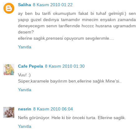
Saliha
8 Kasım 2010 01:22
ay ben bu tarifi okumuştum fakat bi tuhaf gelmişti:) sen
yapıp guzel dedınya tamamdır minecim enyakın zamanda
deneyecegım senın tarıflerınde hıcccc husrana ugramadım
desem?
ellerine saglık,prensesi opuyorum sevgılerımle....
Yanıtla
Cafe Pepela
8 Kasım 2010 01:30
Vuu! :)
Süper,karamele bayılırım ben,ellerine sağlık Mine'si..
Yanıtla
nesrin
8 Kasım 2010 06:04
Nefis görünüyor. Hele ki bir önceki turta. Ellerine saglik.
Yanıtla