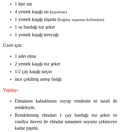
1 litre süt
4 yemek kaşığı un (
tepeleme)
1 yemek kaşığı nişasta (
buğday nişastası kullandım)
1 su bardağı toz şeker
1 yemek kaşığı tereyağı
Üzeri için:
1 adet elma
2 yemek kaşığı toz şeker
1/2 çay kaşığı tarçın
ince çekilmiş antep fıstığı
Yapılışı :
Elmaların kabuklarını soyup rendenin iri tarafı ile
rendeleyin.
Rendelenmiş elmaları 1 çay bardağı toz şeker ve
vanilya ilavesi ile elmalar tamamen suyunu çekinceye
kadar pişirin.