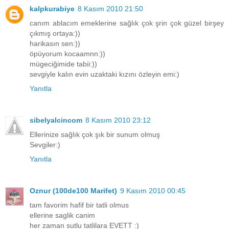
kalpkurabiye
8 Kasım 2010 21:50
canım ablacım emeklerine sağlık çok şrin çok güzel birşey
çıkmış ortaya:))
harikasın sen:))
öpüyorum kocaamnn:))
mügeciğimide tabii:))
sevgiyle kalın evin uzaktaki kızını özleyin emi:)
Yanıtla
sibelyalcincom
8 Kasım 2010 23:12
Ellerinize sağlık çok şık bir sunum olmuş
Sevgiler:)
Yanıtla
Oznur (100de100 Marifet)
9 Kasım 2010 00:45
tam favorim hafif bir tatli olmus
ellerine saglik canim
her zaman sutlu tatlilara EVETT :)