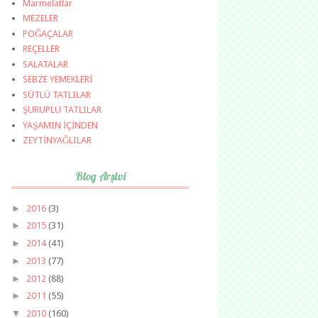
Marmelatlar
MEZELER
POĞAÇALAR
REÇELLER
SALATALAR
SEBZE YEMEKLERİ
SÜTLÜ TATLILAR
ŞURUPLU TATLILAR
YAŞAMIN İÇİNDEN
ZEYTİNYAĞLILAR
Blog Arşivi
►
2016
(3)
►
2015
(31)
►
2014
(41)
►
2013
(77)
►
2012
(88)
►
2011
(55)
▼
2010
(160)