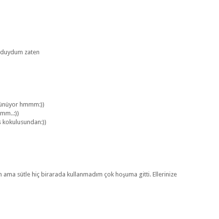
ez duydum zaten
örünüyor hmmm:))
imm..:))
 kokulusundan:))
 ama sütle hiç birarada kullanmadım çok hoşuma gitti. Ellerinize