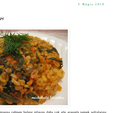
6 Mayıs 2010
vı
lmasına rağmen bulgur pilavını daha çok aile arasında yemek sofralarına