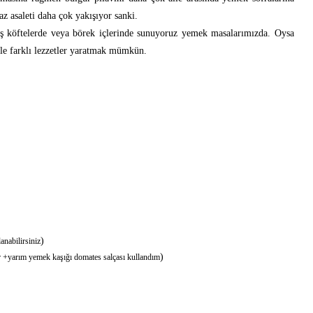
az asaleti daha çok yakışıyor sanki.
miş köftelerde veya börek içlerinde sunuyoruz yemek masalarımızda. Oysa
erle farklı lezzetler yaratmak mümkün.
)
anabilirsiniz
)
r +yarım yemek kaşığı domates salçası kullandım