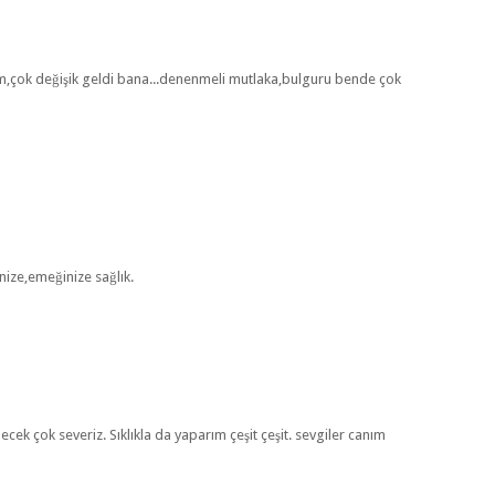
um,çok değişik geldi bana...denenmeli mutlaka,bulguru bende çok
inize,emeğinize sağlık.
ecek çok severiz. Sıklıkla da yaparım çeşit çeşit. sevgiler canım