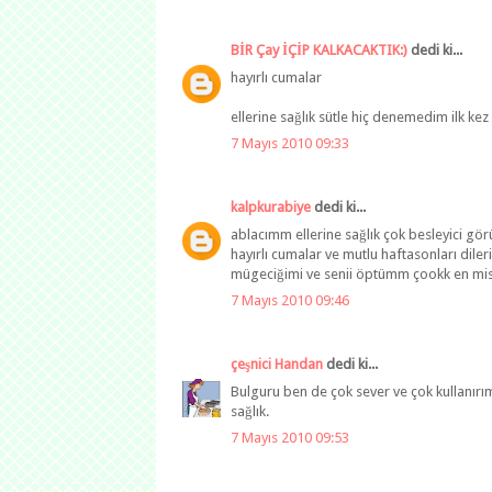
BİR Çay İÇİP KALKACAKTIK:)
dedi ki...
hayırlı cumalar
ellerine sağlık sütle hiç denemedim ilk k
7 Mayıs 2010 09:33
kalpkurabiye
dedi ki...
ablacımm ellerine sağlık çok besleyici g
hayırlı cumalar ve mutlu haftasonları diler
mügeciğimi ve senii öptümm çookk en mis
7 Mayıs 2010 09:46
çeşnici Handan
dedi ki...
Bulguru ben de çok sever ve çok kullanırım
sağlık.
7 Mayıs 2010 09:53