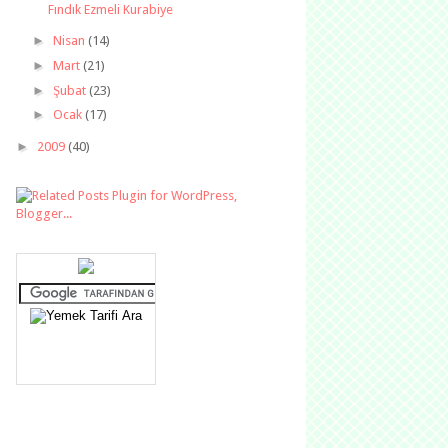
Fındık Ezmeli Kurabiye
►
Nisan
(14)
►
Mart
(21)
►
Şubat
(23)
►
Ocak
(17)
►
2009
(40)