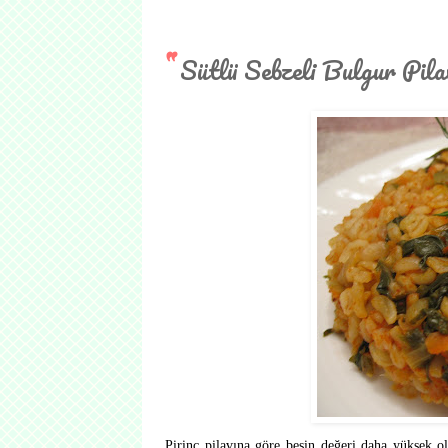
Sütlü Sebzeli Bulgur Pila
Pirinç pilavına göre besin değeri daha yüksek o