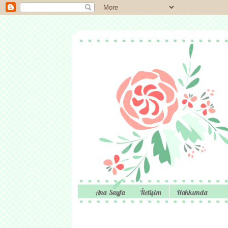
Ana Sayfa
İletişim
Hakkımda