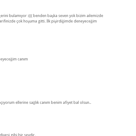
ğerini bulamıyor :((( benden başka seven yok bizim ailemizde
arifinizde çok hoşuma gitti. İlk pişirdiğimde deneyeceğim
neyeceğim canım
açıyorum ellerine sağlık canım benim afiyet bal olsun..
diyesi gibi bir seydir.