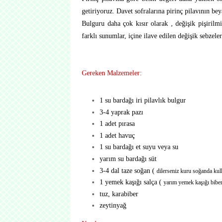
getiriyoruz. Davet sofralarına pirinç pilavının bey
Bulguru daha çok kısır olarak , değişik pişiril
farklı sunumlar, içine ilave edilen değişik sebzel
Gereken Malzemeler:
1 su bardağı iri pilavlık bulgur
3-4 yaprak pazı
1 adet pırasa
1 adet havuç
1 su bardağı et suyu veya su
yarım su bardağı süt
3-4 dal taze soğan (
dilerseniz kuru soğanda kull
1 yemek kaşığı salça (
yarım yemek kaşığı bibe
tuz, karabiber
zeytinyağ