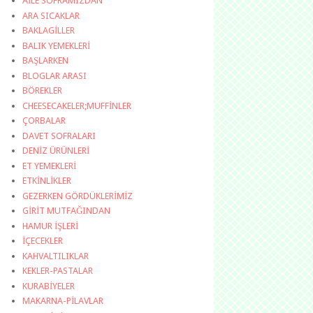
AİLE SOFRAMIZDAN
ARA SICAKLAR
BAKLAGİLLER
BALIK YEMEKLERİ
BAŞLARKEN
BLOGLAR ARASI
BÖREKLER
CHEESECAKELER;MUFFİNLER
ÇORBALAR
DAVET SOFRALARI
DENİZ ÜRÜNLERİ
ET YEMEKLERİ
ETKİNLİKLER
GEZERKEN GÖRDÜKLERİMİZ
GİRİT MUTFAĞINDAN
HAMUR İŞLERİ
İÇECEKLER
KAHVALTILIKLAR
KEKLER-PASTALAR
KURABİYELER
MAKARNA-PİLAVLAR