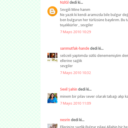
NzlGl
dedi ki...
Sevgili Mine hanım
Ne yazık ki kendi aramızda bile bulgur de
ben bulgurun her türlüsüne bayılırım. Bu t
teşekkürler , sevgiler
7 Mayıs 2010 10:29
sarımutfak-hande
dedi ki...
sebzeli yaptımda sütlü denememiştim de
ellerine sağlık
sevgiler
7 Mayıs 2010 10:32
Sevil Şahin
dedi ki...
minem bir pilav sever olarak tabağı alıp k
7 Mayıs 2010 11:09
nesrin
dedi ki...
Ellerinize saglik.Bulgur pilavi Allahin bir he