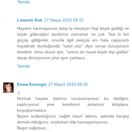
Yanıtla
Limonlu Kek
27 Mayıs 2010 09:22
Hayatın karmaşasına dalıp ta herşeyin hep böyle geldiği ve
böyle gideceğini sandımız zamanlar ne çok. Taa ki biri
göçüp gittiğinde, onunla ilgili pekçok anı hala capacanlı
hayalinde durduğunda "nasıl olur" diye sorup duruyorsun
kendine. Ama oluyor işte, "sonra da hayat böyle bişi galiba"
deyip dönüyorsun yine aynı çarklara...
Yanıtla
Esma Ercengiz
27 Mayıs 2010 09:25
:(
Normal hayata dalınca unutuveriyoruz bu dediğini,
kaptırıyoruz yine kendimizi anlamsız telaşlara,
koşuşturmalara..
Bazen kullandığımız 'sağlık olsun' lafının, aslında herşey
demek olduğunu, söylerken bile kavrayamıyoruz..
Başın sağolsun...