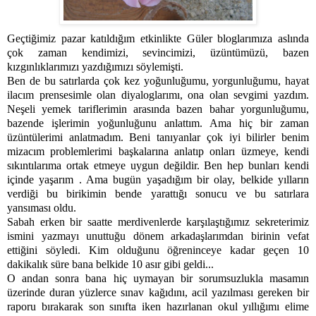
Geçtiğimiz pazar katıldığım etkinlikte Güler bloglarımıza aslında
çok zaman kendimizi, sevincimizi, üzüntümüzü, bazen
kızgınlıklarımızı yazdığımızı söylemişti.
Ben de bu satırlarda çok kez yoğunluğumu, yorgunluğumu, hayat
ilacım prensesimle olan diyaloglarımı, ona olan sevgimi yazdım.
Neşeli yemek tariflerimin arasında bazen bahar yorgunluğumu,
bazende işlerimin yoğunluğunu anlattım. Ama hiç bir zaman
üzüntülerimi anlatmadım. Beni tanıyanlar çok iyi bilirler benim
mizacım problemlerimi başkalarına anlatıp onları üzmeye, kendi
sıkıntılarıma ortak etmeye uygun değildir. Ben hep bunları kendi
içinde yaşarım . Ama bugün yaşadığım bir olay, belkide yılların
verdiği bu birikimin bende yarattığı sonucu ve bu satırlara
yansıması oldu.
Sabah erken bir saatte merdivenlerde karşılaştığımız sekreterimiz
ismini yazmayı unuttuğu dönem arkadaşlarımdan birinin vefat
ettiğini söyledi. Kim olduğunu öğreninceye kadar geçen 10
dakikalık süre bana belkide 10 asır gibi geldi...
O andan sonra bana hiç uymayan bir sorumsuzlukla masamın
üzerinde duran yüzlerce sınav kağıdını, acil yazılması gereken bir
raporu bırakarak son sınıfta iken hazırlanan okul yıllığımı elime