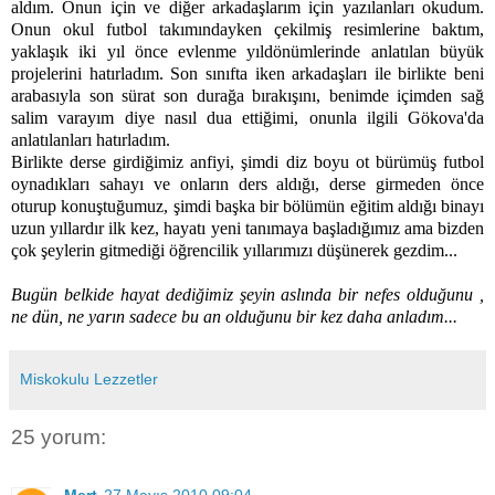
aldım. Onun için ve diğer arkadaşlarım için yazılanları okudum.
Onun okul futbol takımındayken çekilmiş resimlerine baktım,
yaklaşık iki yıl önce evlenme yıldönümlerinde anlatılan büyük
projelerini hatırladım. Son sınıfta iken arkadaşları ile birlikte beni
arabasıyla son sürat son durağa bırakışını, benimde içimden sağ
salim varayım diye nasıl dua ettiğimi, onunla ilgili Gökova'da
anlatılanları hatırladım.
Birlikte derse girdiğimiz anfiyi, şimdi diz boyu ot bürümüş futbol
oynadıkları sahayı ve onların ders aldığı, derse girmeden önce
oturup konuştuğumuz, şimdi başka bir bölümün eğitim aldığı binayı
uzun yıllardır ilk kez, hayatı yeni tanımaya başladığımız ama bizden
çok şeylerin gitmediği öğrencilik yıllarımızı düşünerek gezdim...
Bugün belkide hayat dediğimiz şeyin aslında bir nefes olduğunu ,
ne dün, ne yarın sadece bu an olduğunu bir kez daha anladım...
Miskokulu Lezzetler
25 yorum:
Mert
27 Mayıs 2010 09:04