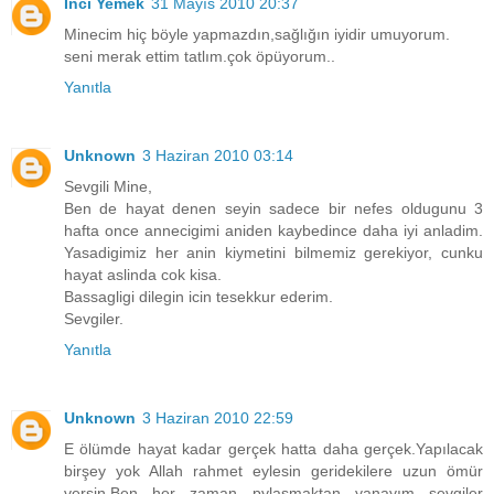
İnci Yemek
31 Mayıs 2010 20:37
Minecim hiç böyle yapmazdın,sağlığın iyidir umuyorum.
seni merak ettim tatlım.çok öpüyorum..
Yanıtla
Unknown
3 Haziran 2010 03:14
Sevgili Mine,
Ben de hayat denen seyin sadece bir nefes oldugunu 3
hafta once annecigimi aniden kaybedince daha iyi anladim.
Yasadigimiz her anin kiymetini bilmemiz gerekiyor, cunku
hayat aslinda cok kisa.
Bassagligi dilegin icin tesekkur ederim.
Sevgiler.
Yanıtla
Unknown
3 Haziran 2010 22:59
E ölümde hayat kadar gerçek hatta daha gerçek.Yapılacak
birşey yok Allah rahmet eylesin geridekilere uzun ömür
versin.Ben her zaman pylaşmaktan yanayım sevgiler