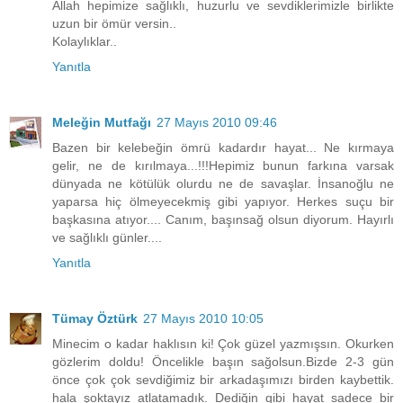
Allah hepimize sağlıklı, huzurlu ve sevdiklerimizle birlikte
uzun bir ömür versin..
Kolaylıklar..
Yanıtla
Meleğin Mutfağı
27 Mayıs 2010 09:46
Bazen bir kelebeğin ömrü kadardır hayat... Ne kırmaya
gelir, ne de kırılmaya...!!!Hepimiz bunun farkına varsak
dünyada ne kötülük olurdu ne de savaşlar. İnsanoğlu ne
yaparsa hiç ölmeyecekmiş gibi yapıyor. Herkes suçu bir
başkasına atıyor.... Canım, başınsağ olsun diyorum. Hayırlı
ve sağlıklı günler....
Yanıtla
Tümay Öztürk
27 Mayıs 2010 10:05
Minecim o kadar haklısın ki! Çok güzel yazmışsın. Okurken
gözlerim doldu! Öncelikle başın sağolsun.Bizde 2-3 gün
önce çok çok sevdiğimiz bir arkadaşımızı birden kaybettik.
hala şoktayız atlatamadık. Dediğin gibi hayat sadece bir