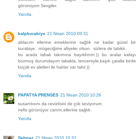
görünüyorr.Sevgiler.
Yanıtla
kalpkurabiye
21 Nisan 2010 09:31
ablacım ellerine emeklerine sağlık ne kadar güzel bir
kurabiye.. mügeciğime afiyeler olsun.. sizlere de tabikii..
bu arada tabak takımına bayıldımm:)) bu aralar kafayı
bozmuş durumdayım tabakla, tencereyle,kaşık çatalla birde
küçük ev aletleri ile halılar var tabii:))
Yanıtla
PAPATYA PRENSES
21 Nisan 2010 10:26
susamlısını da cevizlisini de çok seviyorum.
nefis görünüyor canım,ellerine sağlık.
Yanıtla
Şehnaz
21 Nisan 2010 10:32