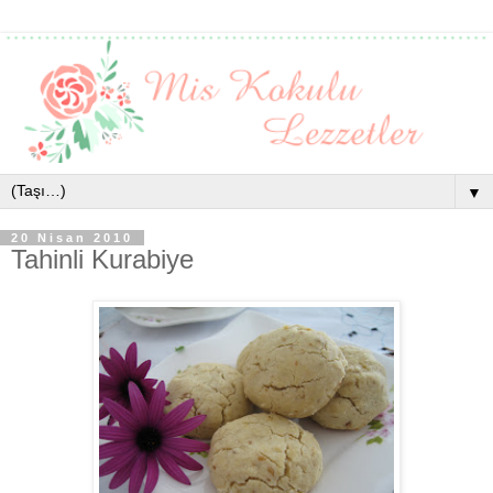
▼
20 Nisan 2010
Tahinli Kurabiye