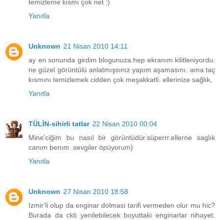
temizleme kısmı çok net :)
Yanıtla
Unknown
21 Nisan 2010 14:11
ay en sonunda girdim blogunuza.hep ekranım kilitleniyordu.
ne güzel görüntülü anlatmışsınız yapım aşamasını. ama taç
kısmını temizlemek cidden çok meşakkatli. ellerinize sağlık,
Yanıtla
TÜLİN-sihirli tatlar
22 Nisan 2010 00:04
Mine'ciğim bu nasıl bir görüntüdür.süperrr.ellerne saglık
canım benım .sevgiler öpüyorum)
Yanıtla
Unknown
27 Nisan 2010 18:58
Izmir'li olup da enginar dolmasi tarifi vermeden olur mu hic?
Burada da ckti yenilebilecek boyuttaki enginarlar nihayet.