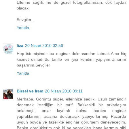
Ellerine saglik, ne de guzel fotograflamissin, cok faydali
olacak.
Sevgiler..
Yanıtla
liza
20 Nisan 2010 02:56
Hep istemişimdir bu enginar dolmasından tatmak.Ama hiç
kısmet olmadı.Bu tarifle en iyisi kendim yapıyım.Umarım
başarırım.Sevgiler
Yanıtla
Birsel ve İrem
20 Nisan 2010 09:11
Merhaba. Görüntü süper, ellerinize sağlık. Uzun zamandır
denemek istediğim bir tarif. Balıkesirli bir arkadaşım
anlatmıştı; onlar kıymalı dolma harcını enginar
yapraklarının arasına doldurarak yapıyorlarmış. Pazarda
uygun boyda ve tazelikte enginar görürsem deneyeceğim.
Benim gördüklerim çok iri ve yaprakları bana kartmış gibi