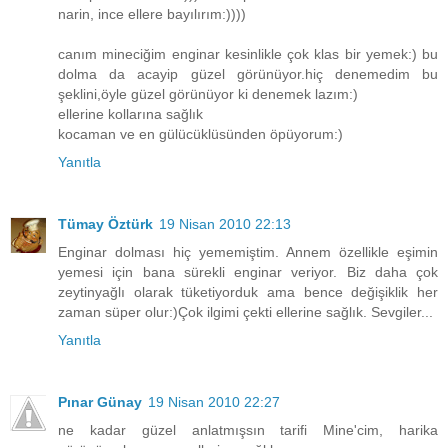
narin, ince ellere bayılırım:))))
canım mineciğim enginar kesinlikle çok klas bir yemek:) bu
dolma da acayip güzel görünüyor.hiç denemedim bu
şeklini,öyle güzel görünüyor ki denemek lazım:)
ellerine kollarına sağlık
kocaman ve en gülücüklüsünden öpüyorum:)
Yanıtla
Tümay Öztürk
19 Nisan 2010 22:13
Enginar dolması hiç yememiştim. Annem özellikle eşimin
yemesi için bana sürekli enginar veriyor. Biz daha çok
zeytinyağlı olarak tüketiyorduk ama bence değişiklik her
zaman süper olur:)Çok ilgimi çekti ellerine sağlık. Sevgiler...
Yanıtla
Pınar Günay
19 Nisan 2010 22:27
ne kadar güzel anlatmışsın tarifi Mine'cim, harika