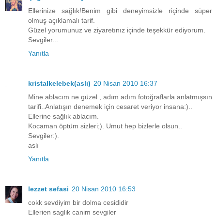
Ellerinize sağlık!Benim gibi deneyimsizle riçinde süper
olmuş açıklamalı tarif.
Güzel yorumunuz ve ziyaretınız içinde teşekkür ediyorum.
Sevgiler...
Yanıtla
kristalkelebek(aslı)
20 Nisan 2010 16:37
Mine ablacım ne güzel , adım adım fotoğraflarla anlatmışsın
tarifi..Anlatışın denemek için cesaret veriyor insana:)..
Ellerine sağlık ablacım.
Kocaman öptüm sizleri;). Umut hep bizlerle olsun..
Sevgiler:).
aslı
Yanıtla
lezzet sefasi
20 Nisan 2010 16:53
cokk sevdiyim bir dolma cesididir
Ellerien saglik canim sevgiler