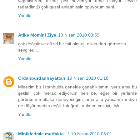
yapmiyorum ailede pek sevilmiyor ama olsaydi zevkle
tadardim:)) çok guzel anlatmissin opuyorum seni.
Yanıtla
Atike Momini Ziya
19 Nisan 2010 00:59
çok değişik ve güzel bir taif olmuş. ellein dert görmesin..
sevgiler....
Yanıtla
Ordanburdanhayattan
19 Nisan 2010 01:18
Minecim biz İstanbulda genelde çanak kısmını yeriz ama bu
şeklini çok merak ediyorum ben de. eğer bir yerlerde
görürsem mutlaka deneyeceğim, ama alıp yapsam mı diye
de düşünmedim değil. fotoğraflı anlatım çok iyi,. tşk
Yanıtla
Miniklerimle mutfakta ..!
19 Nisan 2010 03:01