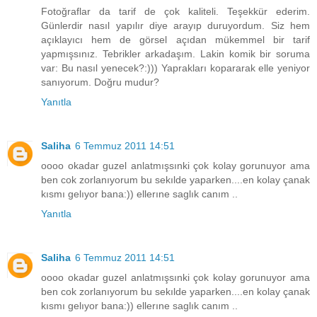
Fotoğraflar da tarif de çok kaliteli. Teşekkür ederim.
Günlerdir nasıl yapılır diye arayıp duruyordum. Siz hem
açıklayıcı hem de görsel açıdan mükemmel bir tarif
yapmışsınız. Tebrikler arkadaşım. Lakin komik bir soruma
var: Bu nasıl yenecek?:))) Yaprakları kopararak elle yeniyor
sanıyorum. Doğru mudur?
Yanıtla
Saliha
6 Temmuz 2011 14:51
oooo okadar guzel anlatmışsınki çok kolay gorunuyor ama
ben cok zorlanıyorum bu sekılde yaparken....en kolay çanak
kısmı gelıyor bana:)) ellerıne saglık canım ..
Yanıtla
Saliha
6 Temmuz 2011 14:51
oooo okadar guzel anlatmışsınki çok kolay gorunuyor ama
ben cok zorlanıyorum bu sekılde yaparken....en kolay çanak
kısmı gelıyor bana:)) ellerıne saglık canım ..