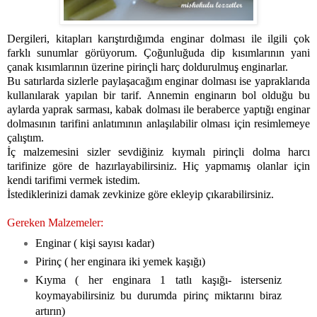
Dergileri, kitapları karıştırdığımda enginar dolması ile ilgili çok
farklı sunumlar görüyorum. Çoğunluğuda dip kısımlarının yani
çanak kısımlarının üzerine pirinçli harç doldurulmuş enginarlar.
Bu satırlarda sizlerle paylaşacağım enginar dolması ise yapraklarıda
kullanılarak yapılan bir tarif. Annemin enginarın bol olduğu bu
aylarda yaprak sarması, kabak dolması ile beraberce yaptığı enginar
dolmasının tarifini anlatımının anlaşılabilir olması için resimlemeye
çalıştım.
İç malzemesini sizler sevdiğiniz kıymalı pirinçli dolma harcı
tarifinize göre de hazırlayabilirsiniz. Hiç yapmamış olanlar için
kendi tarifimi vermek istedim.
İstediklerinizi damak zevkinize göre ekleyip çıkarabilirsiniz.
Gereken Malzemeler:
Enginar ( kişi sayısı kadar)
Pirinç ( her enginara iki yemek kaşığı)
Kıyma ( her enginara 1 tatlı kaşığı- isterseniz
koymayabilirsiniz bu durumda pirinç miktarını biraz
artırın)