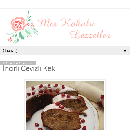
▼
17 Ocak 2010
İncirli Cevizli Kek