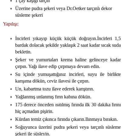
1 çay kaşığı tarçın
Üzerine pudra şekeri veya Dr.Oetker tarçınlı dekor
süsleme şekeri
Yapılışı:
İncirleri yıkayıp küçük küçük doğrayın.İncirleri 1,5
bardak dolacak şekilde yaklaşık 2 saat kadar sıcak suda
bekletin.
Şeker ve yumurtaları krema haline gelinceye kadar
çırpın. Yağı ilave edip çırpmaya devam edin.
Su içinde yumuşattığınız incirleri, suyu ile birlikte
karışıma dökün, ceviz ilavesi ile çırpın.
Un, kabartma tozu ilave ederek karıştırın.
Yağlanmış unlanmış fırın kabına dökün.
175 derece önceden ısıtılmış fırında ilk 30 dakika fırını
hiç açmadan pişirin.
Kürdan temiz çıkınca fırında çıkarın.Ilınmaya bırakın.
Soğuyunca üzerini pudra şekeri veya tarçınlı süsleme
şekeri ile süsleyin.