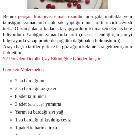
Benim
perişan kurabiye
,
elmalı üzümlü
turta gibi mutfakla yeni
tanıştığım zamanlarda çok sık yaptığım bir tarifti incirli cevizli
kek....O zamanlar o kadar sık yapıyordum ki malzemeleri ezbere
biliyordum. Yaptığım zamanlarda tarifi çok sık istendiği için çareyi
bilgisayarda yazıp printerde çoğaltıp dağıtmakta bulmuştum:))
Araya başka tarifler girince ilk göz ağrım kekime sıra gelmemiş onu
fark ettim.....
52.Porselen Demlik Çay Etkinliğine Gönderilmiştir.
Gereken Malzemeler:
2 su bardağı un
2 su bardağı toz şeker
8 adet kuru incir
3 adet (
) yumurta
orta boy
Yarım su bardağı sıvı yağ
1 su bardağı iri kıyılmış ceviz
1 paket kabartma tozu