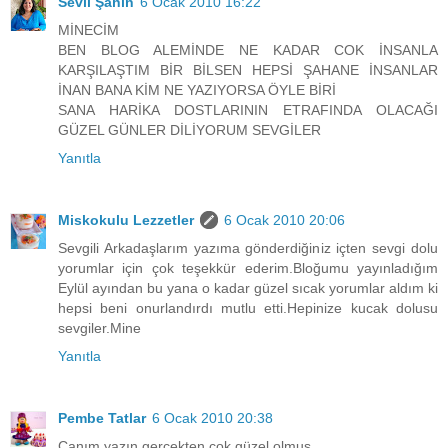
Sevil Şahin
6 Ocak 2010 16:22
MİNECİM
BEN BLOG ALEMİNDE NE KADAR COK İNSANLA
KARŞILAŞTIM BİR BİLSEN HEPSİ ŞAHANE İNSANLAR
İNAN BANA KİM NE YAZIYORSA ÖYLE BİRİ
SANA HARİKA DOSTLARININ ETRAFINDA OLACAĞI
GÜZEL GÜNLER DİLİYORUM SEVGİLER
Yanıtla
Miskokulu Lezzetler
6 Ocak 2010 20:06
Sevgili Arkadaşlarım yazıma gönderdiğiniz içten sevgi dolu
yorumlar için çok teşekkür ederim.Bloğumu yayınladığım
Eylül ayından bu yana o kadar güzel sıcak yorumlar aldım ki
hepsi beni onurlandırdı mutlu etti.Hepinize kucak dolusu
sevgiler.Mine
Yanıtla
Pembe Tatlar
6 Ocak 2010 20:38
Canım yazın gerçekten çok güzel olmuş...