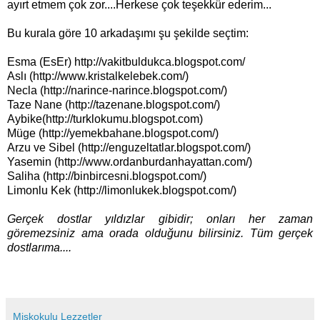
ayırt etmem çok zor....Herkese çok teşekkür ederim...
Bu kurala göre 10 arkadaşımı şu şekilde seçtim:
Esma (EsEr)
http://vakitbuldukca.blogspot.com/
Aslı (
http://www.kristalkelebek.com/
)
Necla (
http://narince-narince.blogspot.com/
)
Taze Nane (
http://tazenane.blogspot.com/
)
Aybike(
http://turklokumu.blogspot.com
)
Müge (
http://yemekbahane.blogspot.com/
)
Arzu ve Sibel (
http://enguzeltatlar.blogspot.com/
)
Yasemin (
http://www.ordanburdanhayattan.com/
)
Saliha (
http://binbircesni.blogspot.com/
)
Limonlu Kek (
http://limonlukek.blogspot.com/
)
Gerçek dostlar yıldızlar gibidir; onları her zaman
göremezsiniz ama orada olduğunu bilirsiniz. Tüm gerçek
dostlarıma....
Miskokulu Lezzetler