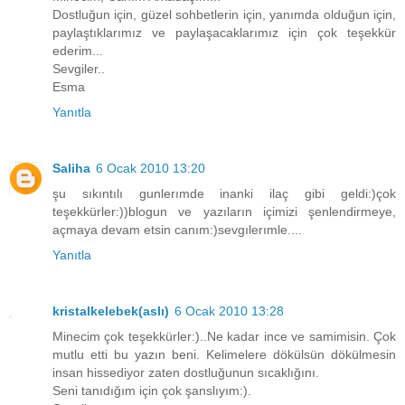
Dostluğun için, güzel sohbetlerin için, yanımda olduğun için,
paylaştıklarımız ve paylaşacaklarımız için çok teşekkür
ederim...
Sevgiler..
Esma
Yanıtla
Saliha
6 Ocak 2010 13:20
şu sıkıntılı gunlerımde inanki ilaç gibi geldi:)çok
teşekkürler:))blogun ve yazıların içimizi şenlendirmeye,
açmaya devam etsin canım:)sevgılerımle....
Yanıtla
kristalkelebek(aslı)
6 Ocak 2010 13:28
Minecim çok teşekkürler:)..Ne kadar ince ve samimisin. Çok
mutlu etti bu yazın beni. Kelimelere dökülsün dökülmesin
insan hissediyor zaten dostluğunun sıcaklığını.
Seni tanıdığım için çok şanslıyım:).