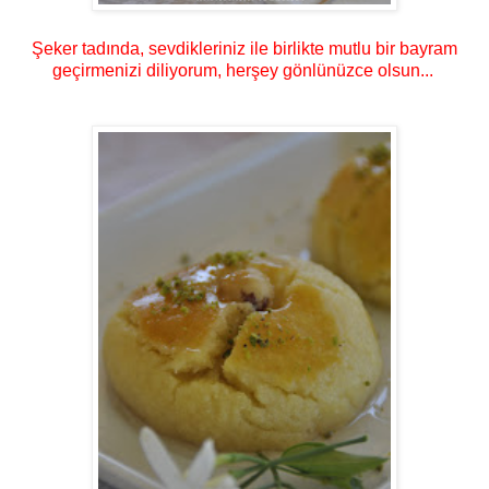
Şeker tadında, sevdikleriniz ile birlikte mutlu bir bayram
geçirmenizi diliyorum, herşey gönlünüzce olsun...