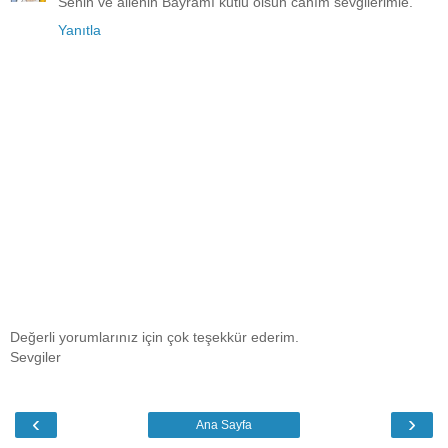
Senin ve ailenin Bayramı kutlu olsun canım sevgilerimle.
Yanıtla
Değerli yorumlarınız için çok teşekkür ederim.
Sevgiler
‹
›
Ana Sayfa