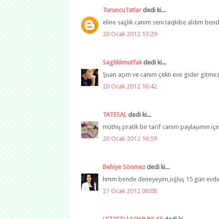
TuruncuTatlar
dedi ki...
eline sağlık canım seni taqkibe aldım bend
20 Ocak 2012 13:29
Saglıklımutfak
dedi ki...
Şuan açım ve canım çekti eve gider gitmez 
20 Ocak 2012 16:42
TATESAL
dedi ki...
müthiş pratik bir tarif canım paylaşımın için
20 Ocak 2012 16:59
Behiye Sönmez
dedi ki...
hmm bende deneyeyim,oğluş 15 gün evde bay
21 Ocak 2012 00:08