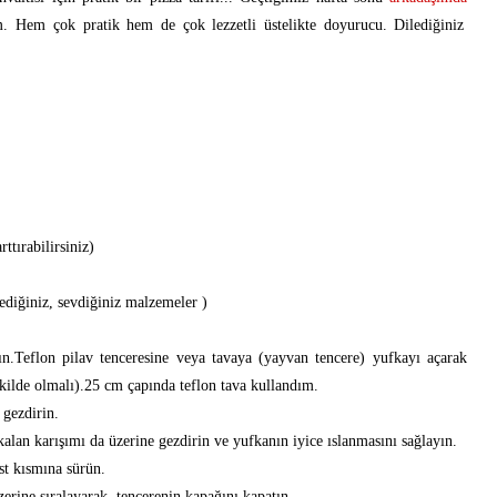
. Hem çok pratik hem de çok lezzetli üstelikte doyurucu. Dilediğiniz
ttırabilirsiniz)
lediğiniz, sevdiğiniz malzemeler )
rın.Teflon pilav tenceresine veya tavaya (yayvan tencere) yufkayı açarak
şekilde olmalı).25 cm çapında teflon tava kullandım.
 gezdirin.
kalan karışımı da üzerine gezdirin ve yufkanın iyice ıslanmasını sağlayın.
st kısmına sürün.
zerine sıralayarak, tencerenin kapağını kapatın.