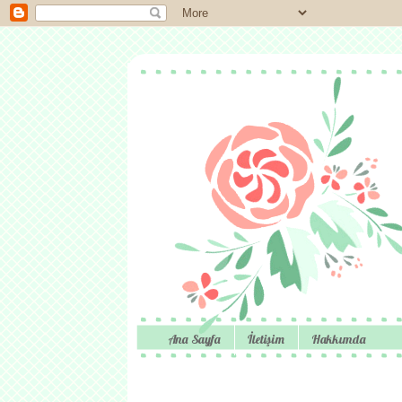
Ana Sayfa
İletişim
Hakkımda