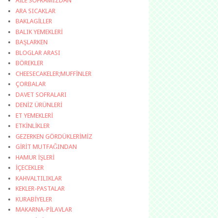
AİLE SOFRAMIZDAN
ARA SICAKLAR
BAKLAGİLLER
BALIK YEMEKLERİ
BAŞLARKEN
BLOGLAR ARASI
BÖREKLER
CHEESECAKELER;MUFFİNLER
ÇORBALAR
DAVET SOFRALARI
DENİZ ÜRÜNLERİ
ET YEMEKLERİ
ETKİNLİKLER
GEZERKEN GÖRDÜKLERİMİZ
GİRİT MUTFAĞINDAN
HAMUR İŞLERİ
İÇECEKLER
KAHVALTILIKLAR
KEKLER-PASTALAR
KURABİYELER
MAKARNA-PİLAVLAR