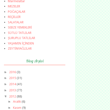
Marmelatlar
MEZELER
POĞAÇALAR
REÇELLER
SALATALAR
SEBZE YEMEKLERİ
SÜTLÜ TATLILAR
ŞURUPLU TATLILAR
YAŞAMIN İÇİNDEN
ZEYTİNYAĞLILAR
Blog Arşivi
►
2016
(3)
►
2015
(31)
►
2014
(41)
►
2013
(77)
▼
2012
(88)
►
Aralık
(6)
►
Kasım
(9)