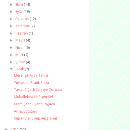
►
Ekim
(14)
►
Eylül
(19)
►
Ağustos
(12)
►
Temmuz
(2)
►
Haziran
(1)
►
Mayıs
(4)
►
Nisan
(6)
►
Mart
(4)
►
Şubat
(4)
▼
Ocak
(7)
Merengli Ayva Tatlısı
Yufkadan Pratik Pizza
Tavuk Ciğerli Şehriye Çorbası
Muhallebisi İle Pişen Kek
Krem Şantili Şerit Poğaça
Arnavut Ciğeri
Supangle (Soup-Anglaise)
►
2011
(55)