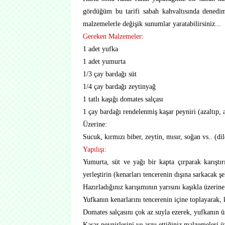
gördüğüm bu tarifi sabah kahvaltısında denedim
malzemelerle değişik sunumlar yaratabilirsiniz...
Gereken Malzemeler:
1 adet yufka
1 adet yumurta
1/3 çay bardağı süt
1/4 çay bardağı zeytinyağ
1 tatlı kaşığı domates salçası
1 çay bardağı rendelenmiş kaşar peyniri (azaltıp, ar
Üzerine:
Sucuk, kırmızı biber, zeytin, mısır, soğan vs.. (di
Yapılışı:
Yumurta, süt ve yağı bir kapta çırparak karıştı
yerleştirin (kenarları tencerenin dışına sarkacak 
Hazırladığınız karışımının yarısını kaşıkla üzerine
Yufkanın kenarlarını tencerenin içine toplayarak, 
Domates salçasını çok az suyla ezerek, yufkanın ü
Kaşar peynirlerini ve arzu ettiğiniz malzemeleri ü