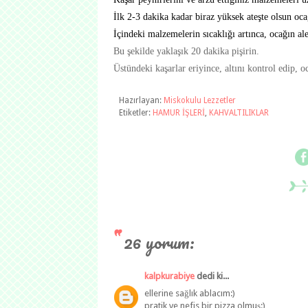
İlk 2-3 dakika kadar biraz yüksek ateşte olsun oca
İçindeki malzemelerin sıcaklığı artınca, ocağın ale
Bu şekilde yaklaşık 20 dakika pişirin.
Üstündeki kaşarlar eriyince, altını kontrol edip, oc
Hazırlayan:
Miskokulu Lezzetler
Etiketler:
HAMUR İŞLERİ
,
KAHVALTILIKLAR
26 yorum:
kalpkurabiye
dedi ki...
ellerine sağlık ablacım:)
pratik ve nefis bir pizza olmuş:)