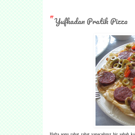
Yufkadan Pratik Pizza
Hafta sonu rahat rahat yapacağınız bir sabah kah