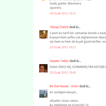
mutlu günler dilerimm:)
öperim:)
20 Ocak 2012 10:21
Tümay Öztürk
dedi ki...
Canım bu tarifi bir zamanlar bende o kada
koyuyordum yufka çok algılanmasın diye:)
var hem ev hem de bçyel güzel tarifler. m
20 Ocak 2012 10:21
Hayatın Tatları
dedi ki...
DAHA ÖNCE HİÇ GÖRMEMİŞTİM DEĞİŞİK Bİ
20 Ocak 2012 10:43
Bir Dut Masalı - nUnU
dedi ki...
en sevdiğim karışım..
afiyetler olsun canım..
kış günlerinin en iyi tercihi ! :))