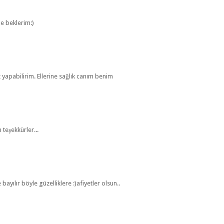
e beklerim:)
yapabilirim. Ellerine sağlık canım benim
 teşekkürler...
ılır böyle güzelliklere :)afiyetler olsun..