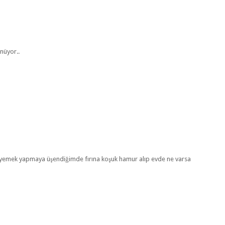
ünüyor..
de yemek yapmaya üşendiğimde fırına koşuk hamur alıp evde ne varsa