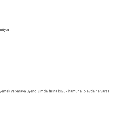
ünüyor..
de yemek yapmaya üşendiğimde fırına koşuk hamur alıp evde ne varsa