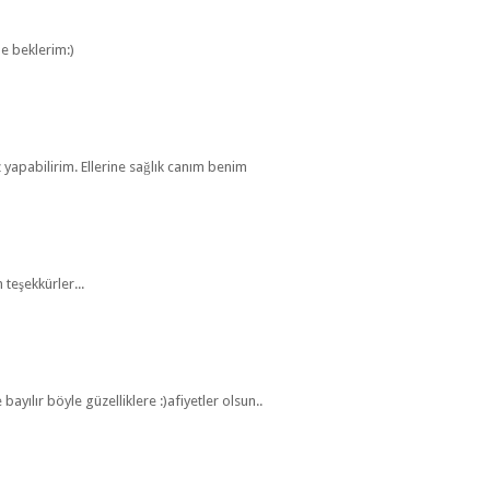
e beklerim:)
yapabilirim. Ellerine sağlık canım benim
 teşekkürler...
ılır böyle güzelliklere :)afiyetler olsun..