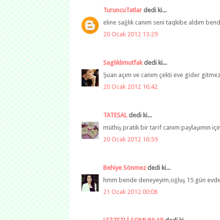
TuruncuTatlar
dedi ki...
eline sağlık canım seni taqkibe aldım bend
20 Ocak 2012 13:29
Saglıklımutfak
dedi ki...
Şuan açım ve canım çekti eve gider gitmez 
20 Ocak 2012 16:42
TATESAL
dedi ki...
müthiş pratik bir tarif canım paylaşımın için
20 Ocak 2012 16:59
Behiye Sönmez
dedi ki...
hmm bende deneyeyim,oğluş 15 gün evde bay
21 Ocak 2012 00:08