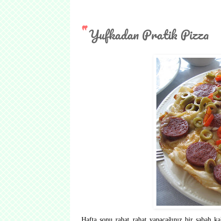
Yufkadan Pratik Pizza
Hafta sonu rahat rahat yapacağınız bir sabah kah