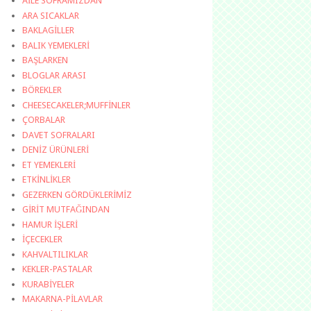
AİLE SOFRAMIZDAN
ARA SICAKLAR
BAKLAGİLLER
BALIK YEMEKLERİ
BAŞLARKEN
BLOGLAR ARASI
BÖREKLER
CHEESECAKELER;MUFFİNLER
ÇORBALAR
DAVET SOFRALARI
DENİZ ÜRÜNLERİ
ET YEMEKLERİ
ETKİNLİKLER
GEZERKEN GÖRDÜKLERİMİZ
GİRİT MUTFAĞINDAN
HAMUR İŞLERİ
İÇECEKLER
KAHVALTILIKLAR
KEKLER-PASTALAR
KURABİYELER
MAKARNA-PİLAVLAR