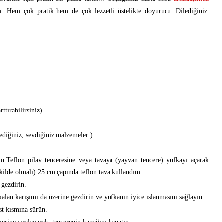
. Hem çok pratik hem de çok lezzetli üstelikte doyurucu. Dilediğiniz
ttırabilirsiniz)
lediğiniz, sevdiğiniz malzemeler )
rın.Teflon pilav tenceresine veya tavaya (yayvan tencere) yufkayı açarak
şekilde olmalı).25 cm çapında teflon tava kullandım.
 gezdirin.
kalan karışımı da üzerine gezdirin ve yufkanın iyice ıslanmasını sağlayın.
st kısmına sürün.
zerine sıralayarak, tencerenin kapağını kapatın.