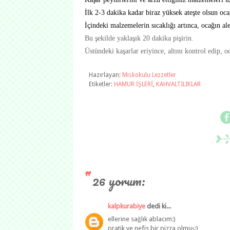
İlk 2-3 dakika kadar biraz yüksek ateşte olsun oca
İçindeki malzemelerin sıcaklığı artınca, ocağın ale
Bu şekilde yaklaşık 20 dakika pişirin.
Üstündeki kaşarlar eriyince, altını kontrol edip, oc
Hazırlayan:
Miskokulu Lezzetler
Etiketler:
HAMUR İŞLERİ
,
KAHVALTILIKLAR
26 yorum:
kalpkurabiye
dedi ki...
ellerine sağlık ablacım:)
pratik ve nefis bir pizza olmuş:)