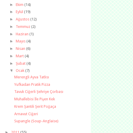
►
Ekim
(14)
►
Eylül
(19)
►
Ağustos
(12)
►
Temmuz
(2)
►
Haziran
(1)
►
Mayıs
(4)
►
Nisan
(6)
►
Mart
(4)
►
Şubat
(4)
▼
Ocak
(7)
Merengli Ayva Tatlısı
Yufkadan Pratik Pizza
Tavuk Ciğerli Şehriye Çorbası
Muhallebisi İle Pişen Kek
Krem Şantili Şerit Poğaça
Arnavut Ciğeri
Supangle (Soup-Anglaise)
►
2011
(55)