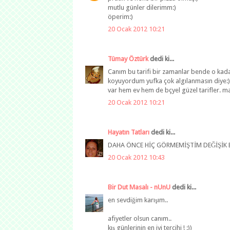
mutlu günler dilerimm:)
öperim:)
20 Ocak 2012 10:21
Tümay Öztürk
dedi ki...
Canım bu tarifi bir zamanlar bende o kada
koyuyordum yufka çok algılanmasın diye:)
var hem ev hem de bçyel güzel tarifler. m
20 Ocak 2012 10:21
Hayatın Tatları
dedi ki...
DAHA ÖNCE HİÇ GÖRMEMİŞTİM DEĞİŞİK Bİ
20 Ocak 2012 10:43
Bir Dut Masalı - nUnU
dedi ki...
en sevdiğim karışım..
afiyetler olsun canım..
kış günlerinin en iyi tercihi ! :))