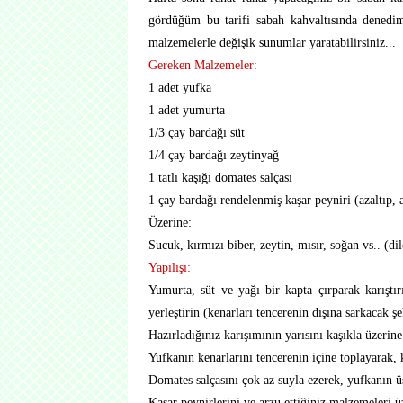
gördüğüm bu tarifi sabah kahvaltısında denedim
malzemelerle değişik sunumlar yaratabilirsiniz...
Gereken Malzemeler:
1 adet yufka
1 adet yumurta
1/3 çay bardağı süt
1/4 çay bardağı zeytinyağ
1 tatlı kaşığı domates salçası
1 çay bardağı rendelenmiş kaşar peyniri (azaltıp, ar
Üzerine:
Sucuk, kırmızı biber, zeytin, mısır, soğan vs.. (di
Yapılışı:
Yumurta, süt ve yağı bir kapta çırparak karıştı
yerleştirin (kenarları tencerenin dışına sarkacak 
Hazırladığınız karışımının yarısını kaşıkla üzerine
Yufkanın kenarlarını tencerenin içine toplayarak, 
Domates salçasını çok az suyla ezerek, yufkanın ü
Kaşar peynirlerini ve arzu ettiğiniz malzemeleri ü