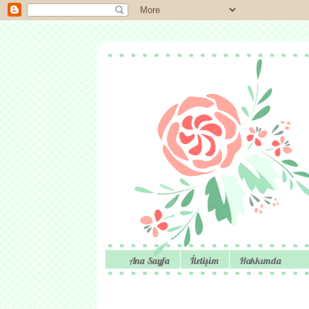
Ana Sayfa
İletişim
Hakkımda