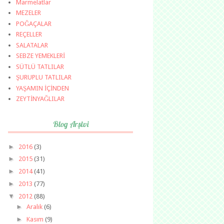
Marmelatlar
MEZELER
POĞAÇALAR
REÇELLER
SALATALAR
SEBZE YEMEKLERİ
SÜTLÜ TATLILAR
ŞURUPLU TATLILAR
YAŞAMIN İÇİNDEN
ZEYTİNYAĞLILAR
Blog Arşivi
►
2016
(3)
►
2015
(31)
►
2014
(41)
►
2013
(77)
▼
2012
(88)
►
Aralık
(6)
►
Kasım
(9)