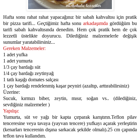
Hafta sonu rahat rahat yapacağınız bir sabah kahvaltısı için pratik
bir pizza tarifi... Geçtiğimiz hafta sonu
arkadaşımda
gördüğüm bu
tarifi sabah kahvaltısında denedim. Hem çok pratik hem de çok
lezzetli üstelikte doyurucu. Dilediğiniz malzemelerle değişik
sunumlar yaratabilirsiniz...
Gereken Malzemeler:
1 adet yufka
1 adet yumurta
1/3 çay bardağı süt
1/4 çay bardağı zeytinyağ
1 tatlı kaşığı domates salçası
1 çay bardağı rendelenmiş kaşar peyniri (azaltıp, arttırabilirsiniz)
Üzerine:
Sucuk, kırmızı biber, zeytin, mısır, soğan vs.. (dilediğiniz,
sevdiğiniz malzemeler )
Yapılışı:
Yumurta, süt ve yağı bir kapta çırparak karıştırın.Teflon pilav
tenceresine veya tavaya (yayvan tencere) yufkayı açarak yerleştirin
(kenarları tencerenin dışına sarkacak şekilde olmalı).25 cm çapında
teflon tava kullandım.