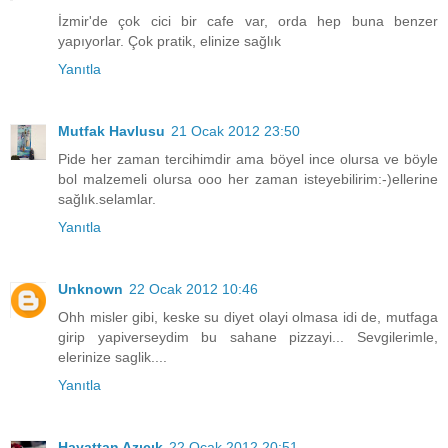
İzmir'de çok cici bir cafe var, orda hep buna benzer
yapıyorlar. Çok pratik, elinize sağlık
Yanıtla
Mutfak Havlusu
21 Ocak 2012 23:50
Pide her zaman tercihimdir ama böyel ince olursa ve böyle
bol malzemeli olursa ooo her zaman isteyebilirim:-)ellerine
sağlık.selamlar.
Yanıtla
Unknown
22 Ocak 2012 10:46
Ohh misler gibi, keske su diyet olayi olmasa idi de, mutfaga
girip yapiverseydim bu sahane pizzayi... Sevgilerimle,
elerinize saglik....
Yanıtla
Hayattan Azıcık
22 Ocak 2012 20:51