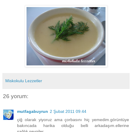
Miskokulu Lezzetler
26 yorum:
mutfagabuyrun
2 Şubat 2011 09:44
çiğ olarak yiyoruz ama çorbasını hiç yemedim.görüntüye
bakıncada harika olduğu belli arkadaşım.ellerine
sağlık.sevgiler.