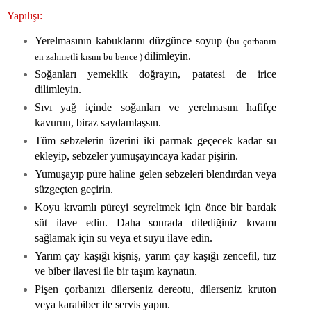
Yapılışı:
Yerelmasının kabuklarını düzgünce soyup (
bu çorbanın
dilimleyin.
en zahmetli kısmı bu bence )
Soğanları yemeklik doğrayın, patatesi de irice
dilimleyin.
Sıvı yağ içinde soğanları ve yerelmasını hafifçe
kavurun, biraz saydamlaşsın.
Tüm sebzelerin üzerini iki parmak geçecek kadar su
ekleyip, sebzeler yumuşayıncaya kadar pişirin.
Yumuşayıp püre haline gelen sebzeleri blendırdan veya
süzgeçten geçirin.
Koyu kıvamlı püreyi seyreltmek için önce bir bardak
süt ilave edin. Daha sonrada dilediğiniz kıvamı
sağlamak için su veya et suyu ilave edin.
Yarım çay kaşığı kişniş, yarım çay kaşığı zencefil, tuz
ve biber ilavesi ile bir taşım kaynatın.
Pişen çorbanızı dilerseniz dereotu, dilerseniz kruton
veya karabiber ile servis yapın.