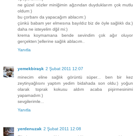
ne güzel sözler miniğimin ağzından duyduklarım çok mutlu
oldum:)
bu çorbanı da yapacağım ablacım:)
çünkü babam yer elmesına bayıldız biz de öyle sağlıklı da:)
daha ne isteyelim dğil mi:)
krema koymamana bende sevindim çok ağır oluyor
gerçekten:)ellerine sağlık ablacım..
Yanıtla
yemekbiraşk
2 Şubat 2011 12:07
minecim eline sağlık görüntü süper... ben bir kez
zeytinyağlısını yaptım yedim bidahada son oldu:) yoğun
olarak toprak kokusu aldım acaba pişirmesinimi
yapamadım:)
sevgilerimle...
Yanıtla
yerdenuzak
2 Şubat 2011 12:08