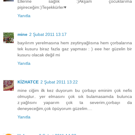
Ellerine sağlık :)Akşam çocuklarıma
pişireceğim:)Teşekkürler♥
Yanıtla
mine
2 Şubat 2011 13:17
bayılırım yerelmasına hem zeytinyağlısına hem çorbalarına
tek kusuru biraz fazla gaz yapması : ) eee her güzelin bir
kusuru olacak değil mi
Yanıtla
KİZHATCE
2 Şubat 2011 13:22
mine ciğim ilk kez duyorum bu çorbayı eminim çok nefis
olmuştur.. yer elmasını çok sık bulamasamda bulunca
z.yağlısını yaparım çok ta severim,çorbayı da
deneyeceğim,çok öpüyorum güzelim....
Yanıtla