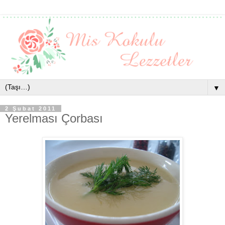
▼
2 Şubat 2011
Yerelması Çorbası