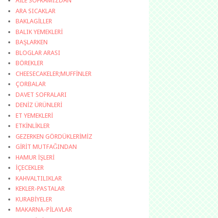
AİLE SOFRAMIZDAN
ARA SICAKLAR
BAKLAGİLLER
BALIK YEMEKLERİ
BAŞLARKEN
BLOGLAR ARASI
BÖREKLER
CHEESECAKELER;MUFFİNLER
ÇORBALAR
DAVET SOFRALARI
DENİZ ÜRÜNLERİ
ET YEMEKLERİ
ETKİNLİKLER
GEZERKEN GÖRDÜKLERİMİZ
GİRİT MUTFAĞINDAN
HAMUR İŞLERİ
İÇECEKLER
KAHVALTILIKLAR
KEKLER-PASTALAR
KURABİYELER
MAKARNA-PİLAVLAR