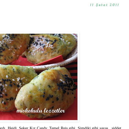
11 Şubat 2011
dı. Heidi, Şeker Kız Candy, Temel Reis gibi. Şimdiki gibi savaş , şiddet