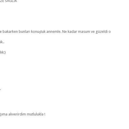
ZE SAGLIK
re bakarken bunları konuştuk annemle. Ne kadar masum ve güzeldi o
k..
kk:)
,
ğıma alıverirdim mutlulukla !