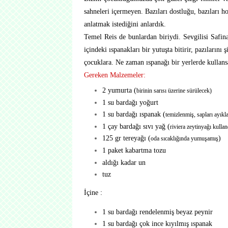
sahneleri içermeyen. Bazıları dostluğu, bazıları h
anlatmak istediğini anlardık.
Temel Reis de bunlardan biriydi. Sevgilisi Safin
içindeki ıspanakları bir yutuşta bitirir, pazılarını 
çocuklara. Ne zaman ıspanağı bir yerlerde kullans
Gereken Malzemeler:
2 yumurta (
birinin sarısı üzerine sürülecek)
1 su bardağı yoğurt
1 su bardağı ıspanak (
temizlenmiş, sapları ayık
1 çay bardağı sıvı yağ (
riviera zeytinyağı kulla
125 gr tereyağı (
)
oda sıcaklığında yumuşamış
1 paket kabartma tozu
aldığı kadar un
tuz
İçine :
1 su bardağı rendelenmiş beyaz peynir
1 su bardağı çok ince kıyılmış ıspanak