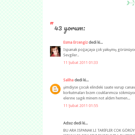
43 yorum:
Esma Ercengiz
dedi ki...
Ispanak poğaçaya çok yakışmış görünüyor. 
Sevgiler..
11 Şubat 2011 01:33
Saliha
dedi ki...
şimdiyse çocuk elindeki saate vurup cana
korkutmaları bızım couklarımıza sökmüyor
elerıne sagık minem not aldım hemen...
11 Şubat 2011 01:55
Adsız dedi ki...
BU ARA ISPANAK LI TARİFLER COK GÖR