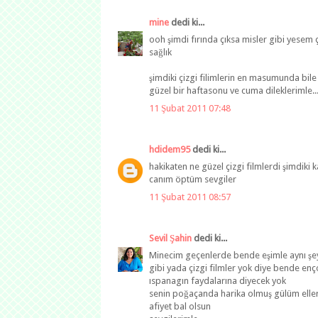
mine
dedi ki...
ooh şimdi fırında çıksa misler gibi yesem 
sağlık
şimdiki çizgi filimlerin en masumunda bile
güzel bir haftasonu ve cuma dileklerimle..
11 Şubat 2011 07:48
hdidem95
dedi ki...
hakikaten ne güzel çizgi filmlerdi şimdiki
canım öptüm sevgiler
11 Şubat 2011 08:57
Sevil Şahin
dedi ki...
Minecim geçenlerde bende eşimle aynı şey
gibi yada çizgi filmler yok diye bende enç
ıspanagın faydalarına diyecek yok
senin poğaçanda harika olmuş gülüm eller
afiyet bal olsun