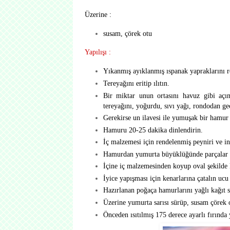
Üzerine :
susam, çörek otu
Yapılışı :
Yıkanmış ayıklanmış ıspanak yapraklarını r
Tereyağını eritip ılıtın.
Bir miktar unun ortasını havuz gibi açın,
tereyağını, yoğurdu, sıvı yağı, rondodan g
Gerekirse un ilavesi ile yumuşak bir hamur 
Hamuru 20-25 dakika dinlendirin.
İç malzemesi için rendelenmiş peyniri ve inc
Hamurdan yumurta büyüklüğünde parçalar k
İçine iç malzemesinden koyup oval şekilde 
İyice yapışması için kenarlarına çatalın ucu 
Hazırlanan poğaça hamurlarını yağlı kağıt ser
Üzerine yumurta sarısı sürüp, susam çörek o
Önceden ısıtılmış 175 derece ayarlı fırında 