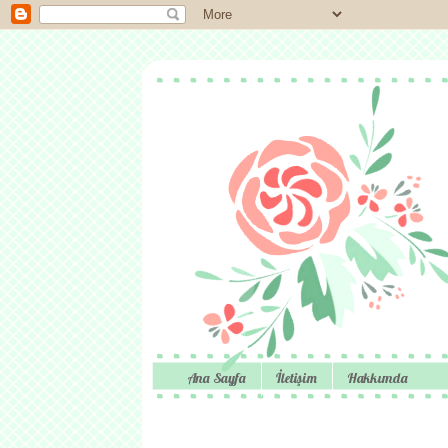
Ana Sayfa
İletişim
Hakkımda