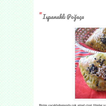
Ispanaklı Poğaça
Bizim çocukluğumuzda çok güzel çizgi filmler var