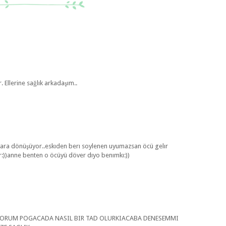
Ellerine sağlık arkadaşım..
vara dönüşüyor..eskıden berı soylenen uyumazsan öcü gelır
:))anne benten o öcüyü döver dıyo benımkı:))
ÜYORUM POGACADA NASIL BIR TAD OLURKIACABA DENESEMMI