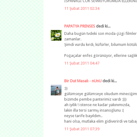
ISPANAGI COK SEVMIYORUMDA ELLERINI
11 Şubat 2011 02:34
PAPATYA PRENSES
dedi ki...
Daha bugün tvdeki son moda çizgi filmle
zamanlar.
Şimdi vurdu kırdı, küfürler, bilumum kötülü
Poğaçalar enfes görünüyor, ellerine sağlık
11 Şubat 2011 04:47
Bir Dut Masalı - nUnU
dedi ki...
:))
gülümseye gülümseye okudum mineciğim
bizimde pembe panterimiz vardı :)))
ah iyilik ! istense ne kadar yakınımızda,
lakin illa tersi sarmış insanoğlunu :(
neyse tarife bayıldım..
hani olsa, mutlaka elim gidiverirdi ve taba
11 Şubat 2011 07:39