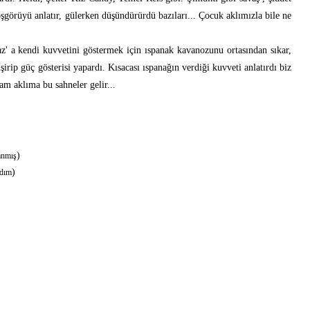
oşgörüyü anlatır, gülerken düşündürürdü bazıları... Çocuk aklımızla bile ne
az' a kendi kuvvetini göstermek için ıspanak kavanozunu ortasından sıkar,
şişirip güç gösterisi yapardı. Kısacası ıspanağın verdiği kuvveti anlatırdı biz
am aklıma bu sahneler gelir...
)
lanmış
)
ndım