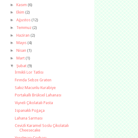
►
Kasım
(6)
►
Ekim
(2)
►
Ağustos
(12)
►
Temmuz
(2)
►
Haziran
(2)
►
Mayıs
(4)
►
Nisan
(1)
►
Mart
(1)
▼
Şubat
(9)
İrmikli Lor Tatlısı
Fırında Sebze Graten
Sakız Macunlu Kurabiye
Portakallı Brüksel Lahanası
Vişneli Çikolatalı Pasta
Ispanaklı Poğaça
Lahana Sarması
Cevizli Karamel Soslu Çikolatalı
Cheesecake
Yerelması Çorbası