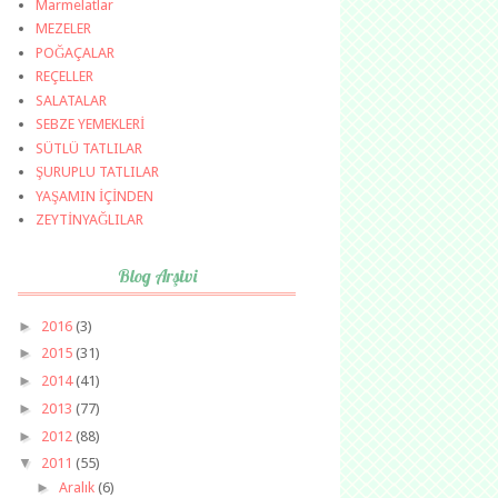
Marmelatlar
MEZELER
POĞAÇALAR
REÇELLER
SALATALAR
SEBZE YEMEKLERİ
SÜTLÜ TATLILAR
ŞURUPLU TATLILAR
YAŞAMIN İÇİNDEN
ZEYTİNYAĞLILAR
Blog Arşivi
►
2016
(3)
►
2015
(31)
►
2014
(41)
►
2013
(77)
►
2012
(88)
▼
2011
(55)
►
Aralık
(6)