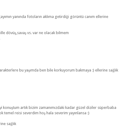
çayımın yanında fotoların aklıma getirdiği görüntü canım ellerine
 ille dövüş,savaş vs. var ne olacak bilmem
.
 karakterlere bu yaşımda ben bile korkuyorum bakmaya :) ellerine sağlık
i konuştum artık bizim zamanımızdaki kadar güzel diziler süperbaba
ok temel reisi severdim hoş hala severim yayınlansa :)
ine sağlık