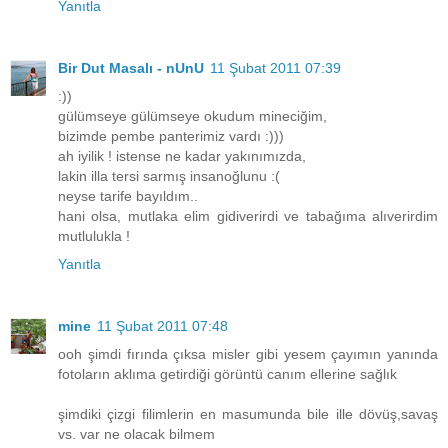
Yanıtla
Bir Dut Masalı - nUnU
11 Şubat 2011 07:39
:))
gülümseye gülümseye okudum mineciğim,
bizimde pembe panterimiz vardı :)))
ah iyilik ! istense ne kadar yakınımızda,
lakin illa tersi sarmış insanoğlunu :(
neyse tarife bayıldım..
hani olsa, mutlaka elim gidiverirdi ve tabağıma alıverirdim
mutlulukla !
Yanıtla
mine
11 Şubat 2011 07:48
ooh şimdi fırında çıksa misler gibi yesem çayımın yanında
fotoların aklıma getirdiği görüntü canım ellerine sağlık
şimdiki çizgi filimlerin en masumunda bile ille dövüş,savaş
vs. var ne olacak bilmem