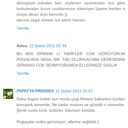
dönüşüyor..eskıden berı soylenen uyumazsan öcü gelır
korkutmaları bızım couklarımıza sökmüyor:))anne benten o
öcüyü döver dıyo benımkı:))
elerıne sagık minem not aldım hemen...
Yanıtla
Adsız
11 Şubat 2011 02:34
BU ARA ISPANAK LI TARİFLER COK GÖRÜYORUM
POGACADA NASIL BIR TAD OLURKIACABA DENESEMMI
ISPANAGI COK SEVMIYORUMDA ELLERINIZE SAGLIK
Yanıtla
PAPATYA PRENSES
11 Şubat 2011 04:47
Daha bugün tvdeki son moda çizgi filmlere bakarken bunları
konuştuk annemle. Ne kadar masum ve güzeldi o zamanlar.
Şimdi vurdu kırdı, küfürler, bilumum kötülük..
Poğaçalar enfes görünüyor, ellerine sağlıkkk:)