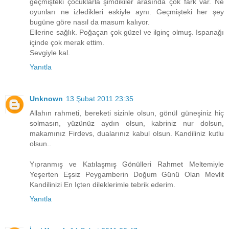
geçmişteki çocuklarla şimdikiler arasında çok fark var. Ne
oyunları ne izledikleri eskiyle aynı. Geçmişteki her şey
bugüne göre nasıl da masum kalıyor.
Ellerine sağlık. Poğaçan çok güzel ve ilginç olmuş. Ispanağı
içinde çok merak ettim.
Sevgiyle kal.
Yanıtla
Unknown
13 Şubat 2011 23:35
Allahın rahmeti, bereketi sizinle olsun, gönül güneşiniz hiç
solmasın, yüzünüz aydın olsun, kabriniz nur dolsun,
makamınız Firdevs, dualarınız kabul olsun. Kandiliniz kutlu
olsun..
Yıpranmış ve Katılaşmış Gönülleri Rahmet Meltemiyle
Yeşerten Eşsiz Peygamberin Doğum Günü Olan Mevlit
Kandilinizi En Içten dileklerimle tebrik ederim.
Yanıtla