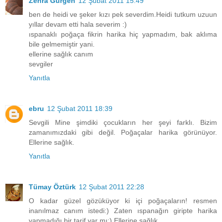
Zehra Gürgen
12 Şubat 2011 15:49
ben de heidi ve şeker kızı pek severdim.Heidi tutkum uzuun
yıllar devam etti hala severim :)
ıspanaklı poğaça fikrin harika hiç yapmadım, bak aklıma
bile gelmemiştir yani.
ellerine sağlık canım
sevgiler
Yanıtla
ebru
12 Şubat 2011 18:39
Sevgili Mine şimdiki çocukların her şeyi farklı. Bizim
zamanımızdaki gibi değil. Poğaçalar harika görünüyor.
Ellerine sağlık.
Yanıtla
Tümay Öztürk
12 Şubat 2011 22:28
O kadar güzel gözüküyor ki içi poğaçaların! resmen
inanılmaz canım istedi:) Zaten ıspanağın giripte harika
yapmadığı bir tarif var mı:) Ellerine sağlık...