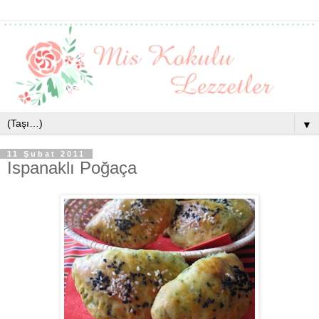
▼
11 Şubat 2011
Ispanaklı Poğaça