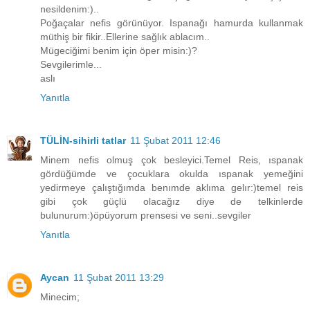
nesildenim:)..
Poğaçalar nefis görünüyor. Ispanağı hamurda kullanmak
müthiş bir fikir..Ellerine sağlık ablacım..
Mügeciğimi benim için öper misin:)?
Sevgilerimle...
aslı
Yanıtla
TÜLİN-sihirli tatlar
11 Şubat 2011 12:46
Minem nefis olmuş çok besleyici.Temel Reis, ıspanak
gördüğümde ve çocuklara okulda ıspanak yemeğini
yedirmeye çalıştığımda benımde aklıma gelır:)temel reis
gibi çok güçlü olacağız diye de telkinlerde
bulunurum:)öpüyorum prensesi ve seni..sevgiler
Yanıtla
Aycan
11 Şubat 2011 13:29
Minecim;