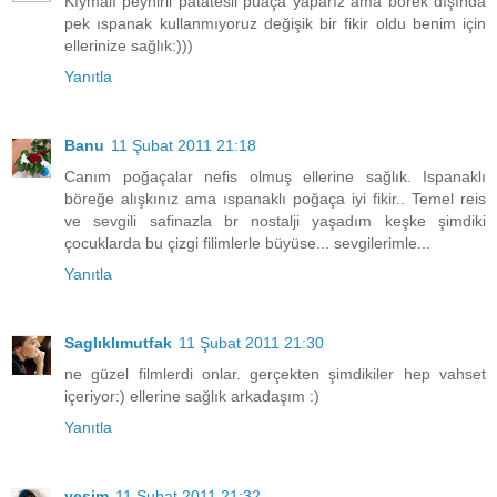
Kıymalı peynirli patatesli puaça yaparız ama börek dışında
pek ıspanak kullanmıyoruz değişik bir fikir oldu benim için
ellerinize sağlık:)))
Yanıtla
Banu
11 Şubat 2011 21:18
Canım poğaçalar nefis olmuş ellerine sağlık. Ispanaklı
böreğe alışkınız ama ıspanaklı poğaça iyi fikir.. Temel reis
ve sevgili safinazla br nostalji yaşadım keşke şimdiki
çocuklarda bu çizgi filimlerle büyüse... sevgilerimle...
Yanıtla
Saglıklımutfak
11 Şubat 2011 21:30
ne güzel filmlerdi onlar. gerçekten şimdikiler hep vahset
içeriyor:) ellerine sağlık arkadaşım :)
Yanıtla
yeşim
11 Şubat 2011 21:32