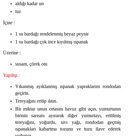
aldığı kadar un
tuz
İçine :
1 su bardağı rendelenmiş beyaz peynir
1 su bardağı çok ince kıyılmış ıspanak
Üzerine :
susam, çörek otu
Yapılışı :
Yıkanmış ayıklanmış ıspanak yapraklarını rondodan
geçirin.
Tereyağını eritip ılıtın.
Bir miktar unun ortasını havuz gibi açın, yumurtanın
birinin sarısını ayırarak diğer yumurtayı, eritilmiş
tereyağını, yoğurdu, sıvı yağı, rondodan geçmiş
ıspanakları kabartma tozunu ve tuzu ilave ederek
yoğurun.