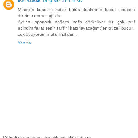
İnci Yemek
14 Şubat 2011 00:47
Minecim kandilini kutlar bütün dualarının kabul olmasını
dilerim canım sağlıkla.
Ayrıca ıspanaklı poğaça nefis görünüyor bir çok tarif
edindim fakat senin tarifini hazırlayacağım:)en güzeli budur.
çok öpüyorum mutlu haftalar...
Yanıtla
Değerli yorumlarınız için çok teşekkür ederim.