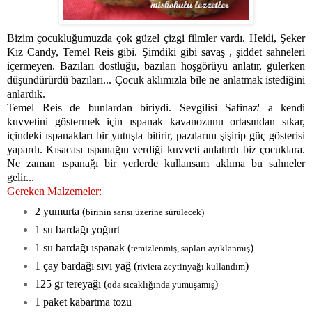
Bizim çocukluğumuzda çok güzel çizgi filmler vardı. Heidi, Şeker
Kız Candy, Temel Reis gibi. Şimdiki gibi savaş , şiddet sahneleri
içermeyen. Bazıları dostluğu, bazıları hoşgörüyü anlatır, gülerken
düşündürürdü bazıları... Çocuk aklımızla bile ne anlatmak istediğini
anlardık.
Temel Reis de bunlardan biriydi. Sevgilisi Safinaz' a kendi
kuvvetini göstermek için ıspanak kavanozunu ortasından sıkar,
içindeki ıspanakları bir yutuşta bitirir, pazılarını şişirip güç gösterisi
yapardı. Kısacası ıspanağın verdiği kuvveti anlatırdı biz çocuklara.
Ne zaman ıspanağı bir yerlerde kullansam aklıma bu sahneler
gelir...
Gereken Malzemeler:
2 yumurta (
birinin sarısı üzerine sürülecek)
1 su bardağı yoğurt
1 su bardağı ıspanak (
)
temizlenmiş, sapları ayıklanmış
1 çay bardağı sıvı yağ (
)
riviera zeytinyağı kullandım
125 gr tereyağı (
)
oda sıcaklığında yumuşamış
1 paket kabartma tozu