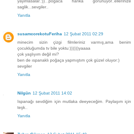
yayinlasalar.:))...pogaca harika gorunuyor..ellerinize
saglik...sevgiler..
Yanıtla
susamcorekotuFeriha
12 Şubat 2011 02:29
minecim sizin çizgi filmleriniz varmış,ama benim
çocukluğumda tv bile yoktu:))))))yaaaa
çok yaşlıyım değil mi?
ben de ıspanaklı poğaça yapmıştım çok güzel oluyor:)
sevgiler
Yanıtla
Nilgün
12 Şubat 2011 14:02
Ispanağı sevdiğim için mutlaka deeyeceğim. Paylaşım için
teşk..
Yanıtla