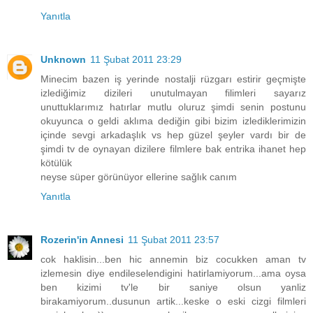
Yanıtla
Unknown
11 Şubat 2011 23:29
Minecim bazen iş yerinde nostalji rüzgarı estirir geçmişte
izlediğimiz dizileri unutulmayan filimleri sayarız
unuttuklarımız hatırlar mutlu oluruz şimdi senin postunu
okuyunca o geldi aklıma dediğin gibi bizim izlediklerimizin
içinde sevgi arkadaşlık vs hep güzel şeyler vardı bir de
şimdi tv de oynayan dizilere filmlere bak entrika ihanet hep
kötülük
neyse süper görünüyor ellerine sağlık canım
Yanıtla
Rozerin'in Annesi
11 Şubat 2011 23:57
cok haklisin...ben hic annemin biz cocukken aman tv
izlemesin diye endileselendigini hatirlamiyorum...ama oysa
ben kizimi tv'le bir saniye olsun yanliz
birakamiyorum..dusunun artik...keske o eski cizgi filmleri