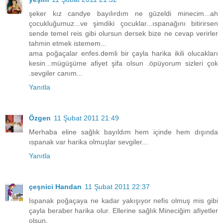
şeker kız candye bayılırdım ne güzeldi minecim...ah
çocukluğumuz...ve şimdiki çocuklar...ıspanağını bitirirsen
sende temel reis gibi olursun dersek bize ne cevap verirler
tahmin etmek istemem...
ama poğaçalar enfes.demli bir çayla harika ikili olucakları
kesin...mügüşüme afiyet şifa olsun .öpüyorum sizleri çok
.sevgiler canım...
Yanıtla
Özgen
11 Şubat 2011 21:49
Merhaba eline sağlık bayıldım hem içinde hem dışında
ıspanak var harika olmuşlar sevgiler...
Yanıtla
çeşnici Handan
11 Şubat 2011 22:37
Ispanak poğaçaya ne kadar yakışıyor nefis olmuş mis gibi
çayla beraber harika olur. Ellerine sağlık Mineciğim afiyetler
olsun.