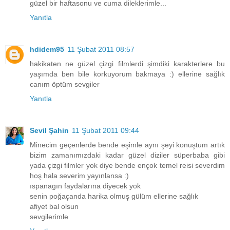
güzel bir haftasonu ve cuma dileklerimle...
Yanıtla
hdidem95
11 Şubat 2011 08:57
hakikaten ne güzel çizgi filmlerdi şimdiki karakterlere bu
yaşımda ben bile korkuyorum bakmaya :) ellerine sağlık
canım öptüm sevgiler
Yanıtla
Sevil Şahin
11 Şubat 2011 09:44
Minecim geçenlerde bende eşimle aynı şeyi konuştum artık
bizim zamanımızdaki kadar güzel diziler süperbaba gibi
yada çizgi filmler yok diye bende ençok temel reisi severdim
hoş hala severim yayınlansa :)
ıspanagın faydalarına diyecek yok
senin poğaçanda harika olmuş gülüm ellerine sağlık
afiyet bal olsun
sevgilerimle